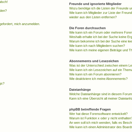
alsch!
Freunde und ignorierte Mitglieder
Wozu benötige ich die Listen der Freunde un
rden?
Wie kann ich Mitglieder zur Liste der Freund
wieder aus den Listen entfernen?
fgefordert, mich anzumelden.
Die Foren durchsuchen
Wie kann ich ein Forum oder mehrere For
Weshalb erhalte ich bei der Suche keine Er
Warum bekomme ich bei der Suche eine lee
Wie kann ich nach Mitgliedern suchen?
Wie kann ich meine eigenen Beiträge und T
Abonnements und Lesezeichen
Was ist der Unterschied zwischen einem L
Wie kann ich ein Lesezeichen auf ein Them
Wie kann ich ein Forum abonnieren?
Wie deaktiviere ich meine Abonnements?
gs?
Dateianhänge
Welche Dateianhänge sind in diesem Forum
Kann ich eine Übersicht all meiner Dateian
phpBB betreffende Fragen
Wer hat diese Forensoftware entwickelt?
Warum ist Funktion x oder y nicht enthalten
An wen soll ich mich wenden, falls es Besc
Wie kann ich einen Administrator des Board