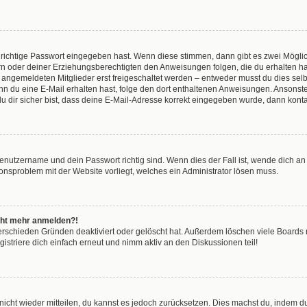
 richtige Passwort eingegeben hast. Wenn diese stimmen, dann gibt es zwei Mögl
tern oder deiner Erziehungsberechtigten den Anweisungen folgen, die du erhalten ha
u angemeldeten Mitglieder erst freigeschaltet werden – entweder musst du dies selbs
. Wenn du eine E-Mail erhalten hast, folge den dort enthaltenen Anweisungen. Anson
u dir sicher bist, dass deine E-Mail-Adresse korrekt eingegeben wurde, dann kontak
Benutzername und dein Passwort richtig sind. Wenn dies der Fall ist, wende dich a
tionsproblem mit der Website vorliegt, welches ein Administrator lösen muss.
nicht mehr anmelden?!
erschieden Gründen deaktiviert oder gelöscht hat. Außerdem löschen viele Boards r
striere dich einfach erneut und nimm aktiv an den Diskussionen teil!
t nicht wieder mitteilen, du kannst es jedoch zurücksetzen. Dies machst du, indem 