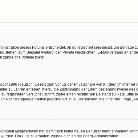
nistration dieses Forums entscheidet, ob du registriert sein musst, um Beiträge zu s
ung stehen: zum Beispiel Avatarbilder, Private Nachrichten, E-Mail-Versand an ander
r zahlreiche Vorteile bietet.
t of 1998 (deutsch: Gesetz zum Schutz der Privatsphäre von Kindern im Internet vo
unter 13 Jahren erheben, hierzu die Zustimmung der Eltern beziehungsweise des o
h zu registrieren versuchst, zutrifft, ziehe einen rechtlichen Beistand zu Rate. Bit
für Rechtsangelegenheiten jeglicher Art ist; außer solchen, die unter der Frage „
.
g komplett ausgeschaltet hat, damit sich keine neuen Benutzer mehr anmelden könn
 wurden. Um Hilfe zu erhalten, wende dich an die Board-Administration.