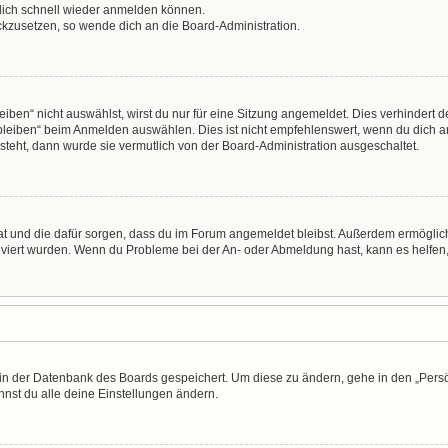
 dich schnell wieder anmelden können.
ückzusetzen, so wende dich an die Board-Administration.
en“ nicht auswählst, wirst du nur für eine Sitzung angemeldet. Dies verhindert 
leiben“ beim Anmelden auswählen. Dies ist nicht empfehlenswert, wenn du dich an
 steht, dann wurde sie vermutlich von der Board-Administration ausgeschaltet.
 hat und die dafür sorgen, dass du im Forum angemeldet bleibst. Außerdem ermögli
tiviert wurden. Wenn du Probleme bei der An- oder Abmeldung hast, kann es helfen
n in der Datenbank des Boards gespeichert. Um diese zu ändern, gehe in den „Persö
nst du alle deine Einstellungen ändern.