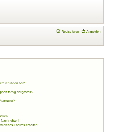
Registrieren
Anmelden
ete ich ihnen bei?
en farbig dargestellt?
tartseite?
icken!
 Nachrichten!
ed dieses Forums erhalten!