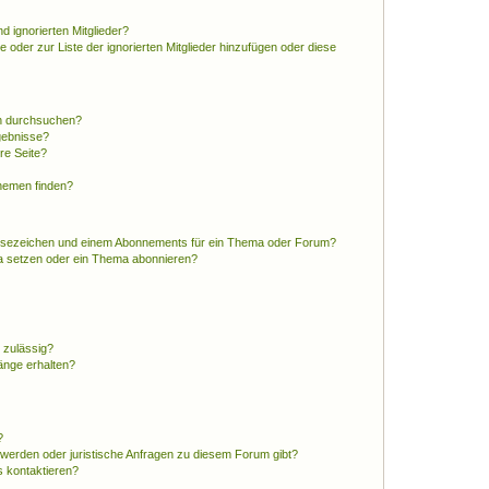
d ignorierten Mitglieder?
e oder zur Liste der ignorierten Mitglieder hinzufügen oder diese
en durchsuchen?
gebnisse?
re Seite?
hemen finden?
esezeichen und einem Abonnements für ein Thema oder Forum?
a setzen oder ein Thema abonnieren?
 zulässig?
hänge erhalten?
?
hwerden oder juristische Anfragen zu diesem Forum gibt?
s kontaktieren?