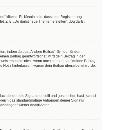
n“ klicken. Es könnte sein, dass eine Registrierung
t. Z. B. „Du darfst neue Themen erstellen“, „Du darfst
iten, indem du das „Ändere Beitrag“-Symbol für den
inen Beitrag geantwortet hat, wird dein Beitrag in der
nweis erscheint nicht, wenn noch niemand auf deinen Beitrag
ine Notiz hinterlassen, warum dein Beitrag überarbeitet wurde.
achdem du die Signatur erstellt und gespeichert hast, kannst
Bereich das standardmäßige Anhängen deiner Signatur
r anhängen“ wieder deaktivieren.