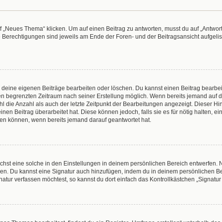
„Neues Thema“ klicken. Um auf einen Beitrag zu antworten, musst du auf „Antworte
e Berechtigungen sind jeweils am Ende der Foren- und der Beitragsansicht aufgeliste
r deine eigenen Beiträge bearbeiten oder löschen. Du kannst einen Beitrag bearbe
inen begrenzten Zeitraum nach seiner Erstellung möglich. Wenn bereits jemand auf de
 die Anzahl als auch der letzte Zeitpunkt der Bearbeitungen angezeigt. Dieser Hi
en Beitrag überarbeitet hat. Diese können jedoch, falls sie es für nötig halten, e
hen können, wenn bereits jemand darauf geantwortet hat.
hst eine solche in den Einstellungen in deinem persönlichen Bereich entwerfen. N
eren. Du kannst eine Signatur auch hinzufügen, indem du in deinem persönlichen 
atur verfassen möchtest, so kannst du dort einfach das Kontrollkästchen „Signatu