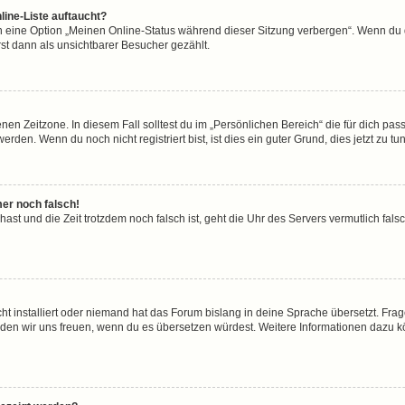
line-Liste auftaucht?
n eine Option „Meinen Online-Status während dieser Sitzung verbergen“. Wenn du d
st dann als unsichtbarer Besucher gezählt.
en Zeitzone. In diesem Fall solltest du im „Persönlichen Bereich“ die für dich passe
den. Wenn du noch nicht registriert bist, ist dies ein guter Grund, dies jetzt zu tun
mer noch falsch!
t hast und die Zeit trotzdem noch falsch ist, geht die Uhr des Servers vermutlich fal
ht installiert oder niemand hat das Forum bislang in deine Sprache übersetzt. Frag
, würden wir uns freuen, wenn du es übersetzen würdest. Weitere Informationen dazu