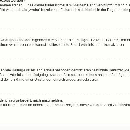
gezeigt werden?
namen stehen. Eines dieser Bilder ist meist mit deinem Rang verknüpft: Oft sind di
ld wird auch als „Avatar“ bezeichnet. Es handelt sich hierbei in der Regel um ein
n Avatar über eine der folgenden vier Methoden hinzufügen: Gravatar, Galerie, Re
en Avatar benutzen kannst, solltest du die Board-Administration kontaktieren.
viele Beiträge du bislang erstellt hast oder identifizieren bestimmte Benutzer w
 Board-Administration festgelegt wurden. Bitte schreibe keine sinnlosen Beiträge
wird deinen Rang unter Umständen einfach wieder zurücksetzen.
rde ich aufgefordert, mich anzumelden.
ion für Nachrichten an andere Benutzer nutzen, falls diese von der Board-Administ