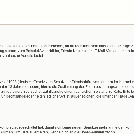
nistration dieses Forums entscheidet, ob du registriert sein musst, um Beiträge zu s
ung stehen: zum Beispiel Avatarbilder, Private Nachrichten, E-Mail-Versand an ander
r zahlreiche Vorteile bietet.
t of 1998 (deutsch: Gesetz zum Schutz der Privatsphäre von Kindern im Internet vo
unter 13 Jahren erheben, hierzu die Zustimmung der Eltern beziehungsweise des o
h zu registrieren versuchst, zutrifft, ziehe einen rechtlichen Beistand zu Rate. Bit
für Rechtsangelegenheiten jeglicher Art ist; außer solchen, die unter der Frage „
.
g komplett ausgeschaltet hat, damit sich keine neuen Benutzer mehr anmelden könn
 wurden. Um Hilfe zu erhalten, wende dich an die Board-Administration.