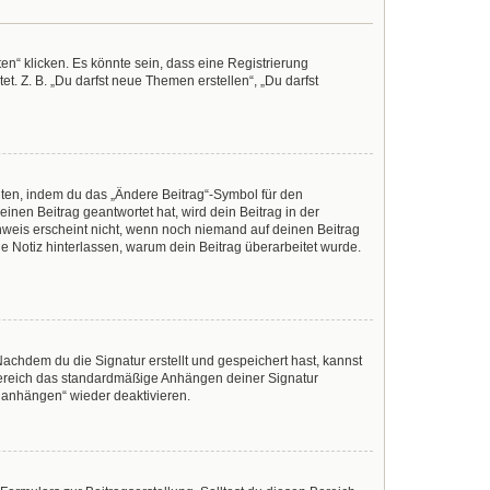
n“ klicken. Es könnte sein, dass eine Registrierung
t. Z. B. „Du darfst neue Themen erstellen“, „Du darfst
iten, indem du das „Ändere Beitrag“-Symbol für den
inen Beitrag geantwortet hat, wird dein Beitrag in der
nweis erscheint nicht, wenn noch niemand auf deinen Beitrag
ine Notiz hinterlassen, warum dein Beitrag überarbeitet wurde.
achdem du die Signatur erstellt und gespeichert hast, kannst
Bereich das standardmäßige Anhängen deiner Signatur
r anhängen“ wieder deaktivieren.