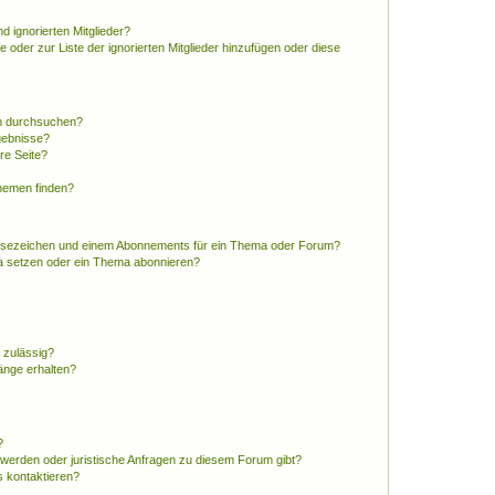
d ignorierten Mitglieder?
e oder zur Liste der ignorierten Mitglieder hinzufügen oder diese
en durchsuchen?
gebnisse?
re Seite?
hemen finden?
esezeichen und einem Abonnements für ein Thema oder Forum?
a setzen oder ein Thema abonnieren?
 zulässig?
hänge erhalten?
?
hwerden oder juristische Anfragen zu diesem Forum gibt?
s kontaktieren?