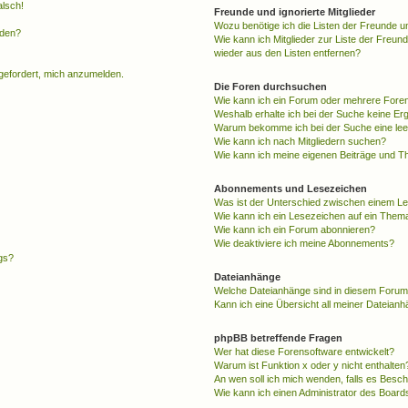
alsch!
Freunde und ignorierte Mitglieder
Wozu benötige ich die Listen der Freunde un
rden?
Wie kann ich Mitglieder zur Liste der Freund
wieder aus den Listen entfernen?
fgefordert, mich anzumelden.
Die Foren durchsuchen
Wie kann ich ein Forum oder mehrere For
Weshalb erhalte ich bei der Suche keine Er
Warum bekomme ich bei der Suche eine lee
Wie kann ich nach Mitgliedern suchen?
Wie kann ich meine eigenen Beiträge und T
Abonnements und Lesezeichen
Was ist der Unterschied zwischen einem L
Wie kann ich ein Lesezeichen auf ein Them
Wie kann ich ein Forum abonnieren?
Wie deaktiviere ich meine Abonnements?
gs?
Dateianhänge
Welche Dateianhänge sind in diesem Forum
Kann ich eine Übersicht all meiner Dateian
phpBB betreffende Fragen
Wer hat diese Forensoftware entwickelt?
Warum ist Funktion x oder y nicht enthalten
An wen soll ich mich wenden, falls es Besc
Wie kann ich einen Administrator des Board