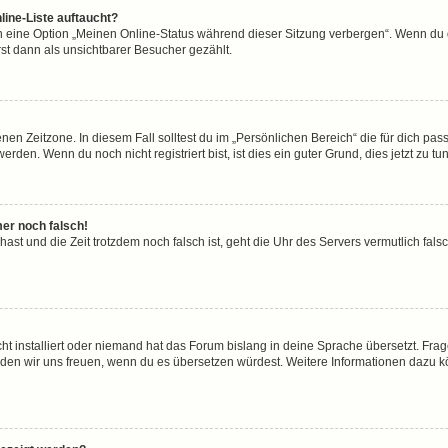
line-Liste auftaucht?
n eine Option „Meinen Online-Status während dieser Sitzung verbergen“. Wenn du d
st dann als unsichtbarer Besucher gezählt.
en Zeitzone. In diesem Fall solltest du im „Persönlichen Bereich“ die für dich passe
den. Wenn du noch nicht registriert bist, ist dies ein guter Grund, dies jetzt zu tun
mer noch falsch!
t hast und die Zeit trotzdem noch falsch ist, geht die Uhr des Servers vermutlich fal
ht installiert oder niemand hat das Forum bislang in deine Sprache übersetzt. Frag
, würden wir uns freuen, wenn du es übersetzen würdest. Weitere Informationen dazu