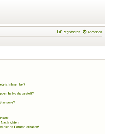
Registrieren
Anmelden
ete ich ihnen bei?
en farbig dargestellt?
tartseite?
icken!
 Nachrichten!
ed dieses Forums erhalten!