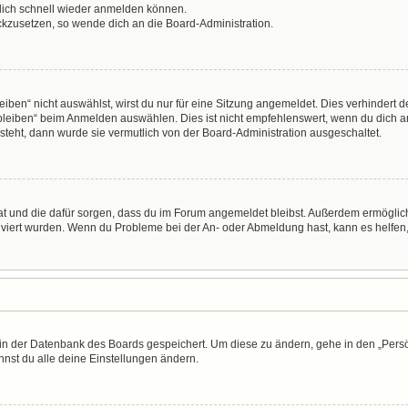
 dich schnell wieder anmelden können.
ückzusetzen, so wende dich an die Board-Administration.
en“ nicht auswählst, wirst du nur für eine Sitzung angemeldet. Dies verhindert 
leiben“ beim Anmelden auswählen. Dies ist nicht empfehlenswert, wenn du dich an
 steht, dann wurde sie vermutlich von der Board-Administration ausgeschaltet.
 hat und die dafür sorgen, dass du im Forum angemeldet bleibst. Außerdem ermögli
tiviert wurden. Wenn du Probleme bei der An- oder Abmeldung hast, kann es helfen
n in der Datenbank des Boards gespeichert. Um diese zu ändern, gehe in den „Persö
nst du alle deine Einstellungen ändern.