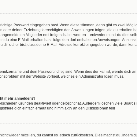
 richtige Passwort eingegeben hast. Wenn diese stimmen, dann gibt es zwei Mögl
tern oder deiner Erziehungsberechtigten den Anweisungen folgen, die du erhalten ha
u angemeldeten Mitglieder erst freigeschaltet werden – entweder musst du dies selbs
. Wenn du eine E-Mail erhalten hast, folge den dort enthaltenen Anweisungen. Anson
u dir sicher bist, dass deine E-Mail-Adresse korrekt eingegeben wurde, dann kontak
Benutzername und dein Passwort richtig sind. Wenn dies der Fall ist, wende dich a
tionsproblem mit der Website vorliegt, welches ein Administrator lösen muss.
nicht mehr anmelden?!
erschieden Gründen deaktiviert oder gelöscht hat. Außerdem löschen viele Boards r
striere dich einfach erneut und nimm aktiv an den Diskussionen teil!
t nicht wieder mitteilen, du kannst es jedoch zurücksetzen. Dies machst du, indem 