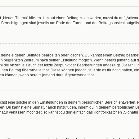
„Neues Thema“ klicken. Um auf einen Beitrag zu antworten, musst du auf „Antworte
e Berechtigungen sind jeweils am Ende der Foren- und der Beitragsansicht aufgeliste
r deine eigenen Beiträge bearbeiten oder löschen. Du kannst einen Beitrag bearbe
inen begrenzten Zeitraum nach seiner Erstellung möglich. Wenn bereits jemand auf de
 die Anzahl als auch der letzte Zeitpunkt der Bearbeitungen angezeigt. Dieser Hi
en Beitrag überarbeitet hat. Diese können jedoch, falls sie es für nötig halten, e
hen können, wenn bereits jemand darauf geantwortet hat.
hst eine solche in den Einstellungen in deinem persönlichen Bereich entwerfen. N
eren. Du kannst eine Signatur auch hinzufügen, indem du in deinem persönlichen 
atur verfassen möchtest, so kannst du dort einfach das Kontrollkästchen „Signatu