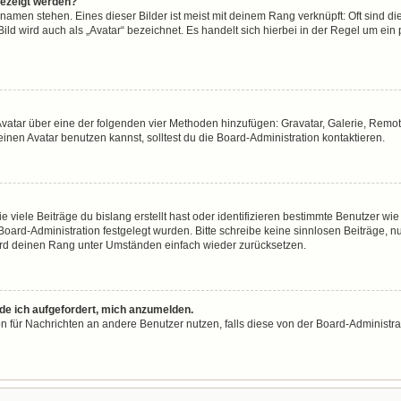
gezeigt werden?
namen stehen. Eines dieser Bilder ist meist mit deinem Rang verknüpft: Oft sind di
ld wird auch als „Avatar“ bezeichnet. Es handelt sich hierbei in der Regel um ein
n Avatar über eine der folgenden vier Methoden hinzufügen: Gravatar, Galerie, Re
en Avatar benutzen kannst, solltest du die Board-Administration kontaktieren.
viele Beiträge du bislang erstellt hast oder identifizieren bestimmte Benutzer w
 Board-Administration festgelegt wurden. Bitte schreibe keine sinnlosen Beiträge
wird deinen Rang unter Umständen einfach wieder zurücksetzen.
rde ich aufgefordert, mich anzumelden.
ion für Nachrichten an andere Benutzer nutzen, falls diese von der Board-Administ