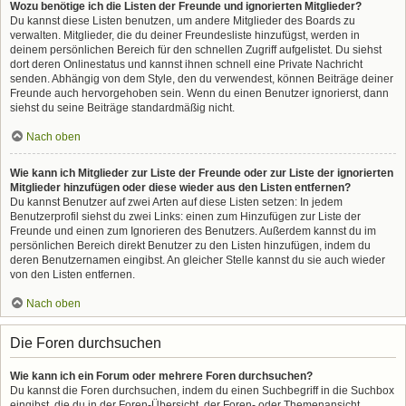
Wozu benötige ich die Listen der Freunde und ignorierten Mitglieder?
Du kannst diese Listen benutzen, um andere Mitglieder des Boards zu
verwalten. Mitglieder, die du deiner Freundesliste hinzufügst, werden in
deinem persönlichen Bereich für den schnellen Zugriff aufgelistet. Du siehst
dort deren Onlinestatus und kannst ihnen schnell eine Private Nachricht
senden. Abhängig von dem Style, den du verwendest, können Beiträge deiner
Freunde auch hervorgehoben sein. Wenn du einen Benutzer ignorierst, dann
siehst du seine Beiträge standardmäßig nicht.
Nach oben
Wie kann ich Mitglieder zur Liste der Freunde oder zur Liste der ignorierten
Mitglieder hinzufügen oder diese wieder aus den Listen entfernen?
Du kannst Benutzer auf zwei Arten auf diese Listen setzen: In jedem
Benutzerprofil siehst du zwei Links: einen zum Hinzufügen zur Liste der
Freunde und einen zum Ignorieren des Benutzers. Außerdem kannst du im
persönlichen Bereich direkt Benutzer zu den Listen hinzufügen, indem du
deren Benutzernamen eingibst. An gleicher Stelle kannst du sie auch wieder
von den Listen entfernen.
Nach oben
Die Foren durchsuchen
Wie kann ich ein Forum oder mehrere Foren durchsuchen?
Du kannst die Foren durchsuchen, indem du einen Suchbegriff in die Suchbox
eingibst, die du in der Foren-Übersicht, der Foren- oder Themenansicht