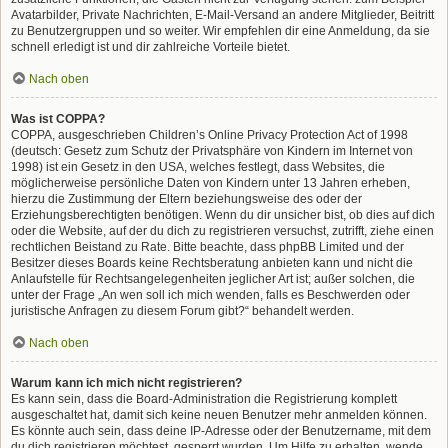
Avatarbilder, Private Nachrichten, E-Mail-Versand an andere Mitglieder, Beitritt
zu Benutzergruppen und so weiter. Wir empfehlen dir eine Anmeldung, da sie
schnell erledigt ist und dir zahlreiche Vorteile bietet.
Nach oben
Was ist COPPA?
COPPA, ausgeschrieben Children’s Online Privacy Protection Act of 1998
(deutsch: Gesetz zum Schutz der Privatsphäre von Kindern im Internet von
1998) ist ein Gesetz in den USA, welches festlegt, dass Websites, die
möglicherweise persönliche Daten von Kindern unter 13 Jahren erheben,
hierzu die Zustimmung der Eltern beziehungsweise des oder der
Erziehungsberechtigten benötigen. Wenn du dir unsicher bist, ob dies auf dich
oder die Website, auf der du dich zu registrieren versuchst, zutrifft, ziehe einen
rechtlichen Beistand zu Rate. Bitte beachte, dass phpBB Limited und der
Besitzer dieses Boards keine Rechtsberatung anbieten kann und nicht die
Anlaufstelle für Rechtsangelegenheiten jeglicher Art ist; außer solchen, die
unter der Frage „An wen soll ich mich wenden, falls es Beschwerden oder
juristische Anfragen zu diesem Forum gibt?“ behandelt werden.
Nach oben
Warum kann ich mich nicht registrieren?
Es kann sein, dass die Board-Administration die Registrierung komplett
ausgeschaltet hat, damit sich keine neuen Benutzer mehr anmelden können.
Es könnte auch sein, dass deine IP-Adresse oder der Benutzername, mit dem
du dich registrieren möchtest, gesperrt wurden. Um Hilfe zu erhalten, wende