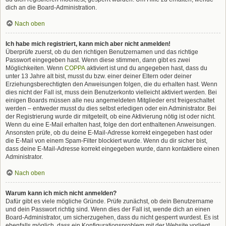
dich an die Board-Administration.
Nach oben
Ich habe mich registriert, kann mich aber nicht anmelden!
Überprüfe zuerst, ob du den richtigen Benutzernamen und das richtige
Passwort eingegeben hast. Wenn diese stimmen, dann gibt es zwei
Möglichkeiten. Wenn
COPPA
aktiviert ist und du angegeben hast, dass du
unter 13 Jahre alt bist, musst du bzw. einer deiner Eltern oder deiner
Erziehungsberechtigten den Anweisungen folgen, die du erhalten hast. Wenn
dies nicht der Fall ist, muss dein Benutzerkonto vielleicht aktiviert werden. Bei
einigen Boards müssen alle neu angemeldeten Mitglieder erst freigeschaltet
werden – entweder musst du dies selbst erledigen oder ein Administrator. Bei
der Registrierung wurde dir mitgeteilt, ob eine Aktivierung nötig ist oder nicht.
Wenn du eine E-Mail erhalten hast, folge den dort enthaltenen Anweisungen.
Ansonsten prüfe, ob du deine E-Mail-Adresse korrekt eingegeben hast oder
die E-Mail von einem Spam-Filter blockiert wurde. Wenn du dir sicher bist,
dass deine E-Mail-Adresse korrekt eingegeben wurde, dann kontaktiere einen
Administrator.
Nach oben
Warum kann ich mich nicht anmelden?
Dafür gibt es viele mögliche Gründe. Prüfe zunächst, ob dein Benutzername
und dein Passwort richtig sind. Wenn dies der Fall ist, wende dich an einen
Board-Administrator, um sicherzugehen, dass du nicht gesperrt wurdest. Es ist
ebenfalls möglich, dass ein Konfigurationsproblem mit der Website vorliegt,