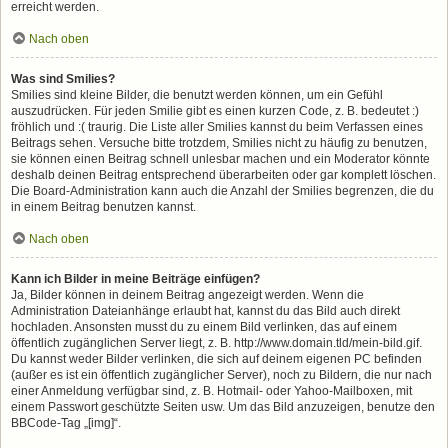
erreicht werden.
Nach oben
Was sind Smilies?
Smilies sind kleine Bilder, die benutzt werden können, um ein Gefühl
auszudrücken. Für jeden Smilie gibt es einen kurzen Code, z. B. bedeutet :)
fröhlich und :( traurig. Die Liste aller Smilies kannst du beim Verfassen eines
Beitrags sehen. Versuche bitte trotzdem, Smilies nicht zu häufig zu benutzen,
sie können einen Beitrag schnell unlesbar machen und ein Moderator könnte
deshalb deinen Beitrag entsprechend überarbeiten oder gar komplett löschen.
Die Board-Administration kann auch die Anzahl der Smilies begrenzen, die du
in einem Beitrag benutzen kannst.
Nach oben
Kann ich Bilder in meine Beiträge einfügen?
Ja, Bilder können in deinem Beitrag angezeigt werden. Wenn die
Administration Dateianhänge erlaubt hat, kannst du das Bild auch direkt
hochladen. Ansonsten musst du zu einem Bild verlinken, das auf einem
öffentlich zugänglichen Server liegt, z. B. http://www.domain.tld/mein-bild.gif.
Du kannst weder Bilder verlinken, die sich auf deinem eigenen PC befinden
(außer es ist ein öffentlich zugänglicher Server), noch zu Bildern, die nur nach
einer Anmeldung verfügbar sind, z. B. Hotmail- oder Yahoo-Mailboxen, mit
einem Passwort geschützte Seiten usw. Um das Bild anzuzeigen, benutze den
BBCode-Tag „[img]“.