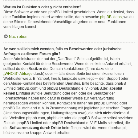
Warum ist Funktion x oder y nicht enthalten?
Diese Software wurde von phpBB Limited geschrieben. Wenn du denkst, dass
eine Funktion implementiert werden sollte, dann besuche
phpBB Ideas
, wo du
deine Stimme für bestehende Vorschläge abgeben oder neue Funktionen
vorschlagen kannst.
Nach oben
An wen soll ich mich wenden, falls es Beschwerden oder juristische
Anfragen zu diesem Forum gibt?
Jeder Administrator, der auf der „Das Team“-Seite aufgeführt ist, ist ein
geeigneter Kontakt für deine Beschwerde. Wenn du so keine Antwort erhältst,
solltest du den Besitzer der Domain kontaktieren (führe dazu eine
„WHOIS“-Abfrage
durch) oder — falls diese Seite bei einem kostenlosen
Webhoster wie z. B. Yahoo!, free.fr, funpic.de usw. liegt — den Support oder
den Abuse-Kontakt des betreffenden Dienstes. Bitte beachte, dass phpBB
Limited (phpBB.com) und phpBB Deutschland e. V. (phpBB.de)
absolut
keinen Einfluss
auf die Benutzung oder den oder die Benutzer der
Forensoftware haben und dafür in keiner Weise zur Verantwortung
herangezogen werden können. Kontaktiere daher nie phpBB Limited oder
phpBB Deutschland e. V. in Zusammenhang mit jeglichen juristischen Fragen
(Unterlassungserklärungen, Haftungsfragen usw.), die
sich nicht direkt
auf
die Websiten phpbb.com, phpbb.de oder die phpBB-Software selbst beziehen.
Falls du phpBB Limited oder phpBB Deutschland e. V. E-Mails schreibst, die
die
Softwarenutzung durch Dritte
betreffen, so wirst du, wenn überhaupt,
höchstens eine knappe Antwort erhalten.