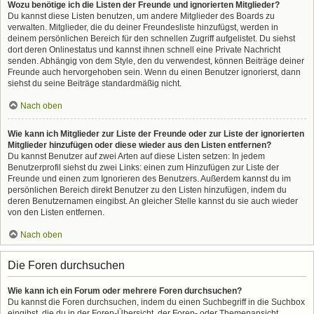
Wozu benötige ich die Listen der Freunde und ignorierten Mitglieder?
Du kannst diese Listen benutzen, um andere Mitglieder des Boards zu
verwalten. Mitglieder, die du deiner Freundesliste hinzufügst, werden in
deinem persönlichen Bereich für den schnellen Zugriff aufgelistet. Du siehst
dort deren Onlinestatus und kannst ihnen schnell eine Private Nachricht
senden. Abhängig von dem Style, den du verwendest, können Beiträge deiner
Freunde auch hervorgehoben sein. Wenn du einen Benutzer ignorierst, dann
siehst du seine Beiträge standardmäßig nicht.
Nach oben
Wie kann ich Mitglieder zur Liste der Freunde oder zur Liste der ignorierten
Mitglieder hinzufügen oder diese wieder aus den Listen entfernen?
Du kannst Benutzer auf zwei Arten auf diese Listen setzen: In jedem
Benutzerprofil siehst du zwei Links: einen zum Hinzufügen zur Liste der
Freunde und einen zum Ignorieren des Benutzers. Außerdem kannst du im
persönlichen Bereich direkt Benutzer zu den Listen hinzufügen, indem du
deren Benutzernamen eingibst. An gleicher Stelle kannst du sie auch wieder
von den Listen entfernen.
Nach oben
Die Foren durchsuchen
Wie kann ich ein Forum oder mehrere Foren durchsuchen?
Du kannst die Foren durchsuchen, indem du einen Suchbegriff in die Suchbox
eingibst, die du in der Foren-Übersicht, der Foren- oder Themenansicht