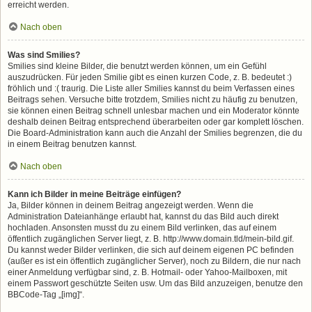
erreicht werden.
Nach oben
Was sind Smilies?
Smilies sind kleine Bilder, die benutzt werden können, um ein Gefühl
auszudrücken. Für jeden Smilie gibt es einen kurzen Code, z. B. bedeutet :)
fröhlich und :( traurig. Die Liste aller Smilies kannst du beim Verfassen eines
Beitrags sehen. Versuche bitte trotzdem, Smilies nicht zu häufig zu benutzen,
sie können einen Beitrag schnell unlesbar machen und ein Moderator könnte
deshalb deinen Beitrag entsprechend überarbeiten oder gar komplett löschen.
Die Board-Administration kann auch die Anzahl der Smilies begrenzen, die du
in einem Beitrag benutzen kannst.
Nach oben
Kann ich Bilder in meine Beiträge einfügen?
Ja, Bilder können in deinem Beitrag angezeigt werden. Wenn die
Administration Dateianhänge erlaubt hat, kannst du das Bild auch direkt
hochladen. Ansonsten musst du zu einem Bild verlinken, das auf einem
öffentlich zugänglichen Server liegt, z. B. http://www.domain.tld/mein-bild.gif.
Du kannst weder Bilder verlinken, die sich auf deinem eigenen PC befinden
(außer es ist ein öffentlich zugänglicher Server), noch zu Bildern, die nur nach
einer Anmeldung verfügbar sind, z. B. Hotmail- oder Yahoo-Mailboxen, mit
einem Passwort geschützte Seiten usw. Um das Bild anzuzeigen, benutze den
BBCode-Tag „[img]“.