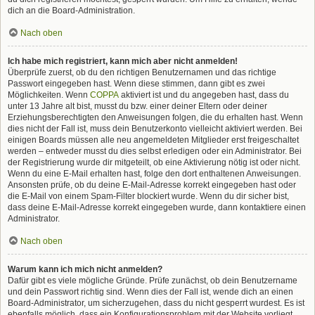
dich an die Board-Administration.
Nach oben
Ich habe mich registriert, kann mich aber nicht anmelden!
Überprüfe zuerst, ob du den richtigen Benutzernamen und das richtige
Passwort eingegeben hast. Wenn diese stimmen, dann gibt es zwei
Möglichkeiten. Wenn
COPPA
aktiviert ist und du angegeben hast, dass du
unter 13 Jahre alt bist, musst du bzw. einer deiner Eltern oder deiner
Erziehungsberechtigten den Anweisungen folgen, die du erhalten hast. Wenn
dies nicht der Fall ist, muss dein Benutzerkonto vielleicht aktiviert werden. Bei
einigen Boards müssen alle neu angemeldeten Mitglieder erst freigeschaltet
werden – entweder musst du dies selbst erledigen oder ein Administrator. Bei
der Registrierung wurde dir mitgeteilt, ob eine Aktivierung nötig ist oder nicht.
Wenn du eine E-Mail erhalten hast, folge den dort enthaltenen Anweisungen.
Ansonsten prüfe, ob du deine E-Mail-Adresse korrekt eingegeben hast oder
die E-Mail von einem Spam-Filter blockiert wurde. Wenn du dir sicher bist,
dass deine E-Mail-Adresse korrekt eingegeben wurde, dann kontaktiere einen
Administrator.
Nach oben
Warum kann ich mich nicht anmelden?
Dafür gibt es viele mögliche Gründe. Prüfe zunächst, ob dein Benutzername
und dein Passwort richtig sind. Wenn dies der Fall ist, wende dich an einen
Board-Administrator, um sicherzugehen, dass du nicht gesperrt wurdest. Es ist
ebenfalls möglich, dass ein Konfigurationsproblem mit der Website vorliegt,