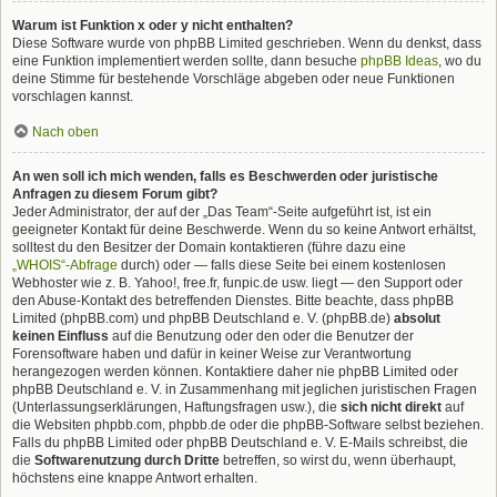
Warum ist Funktion x oder y nicht enthalten?
Diese Software wurde von phpBB Limited geschrieben. Wenn du denkst, dass
eine Funktion implementiert werden sollte, dann besuche
phpBB Ideas
, wo du
deine Stimme für bestehende Vorschläge abgeben oder neue Funktionen
vorschlagen kannst.
Nach oben
An wen soll ich mich wenden, falls es Beschwerden oder juristische
Anfragen zu diesem Forum gibt?
Jeder Administrator, der auf der „Das Team“-Seite aufgeführt ist, ist ein
geeigneter Kontakt für deine Beschwerde. Wenn du so keine Antwort erhältst,
solltest du den Besitzer der Domain kontaktieren (führe dazu eine
„WHOIS“-Abfrage
durch) oder — falls diese Seite bei einem kostenlosen
Webhoster wie z. B. Yahoo!, free.fr, funpic.de usw. liegt — den Support oder
den Abuse-Kontakt des betreffenden Dienstes. Bitte beachte, dass phpBB
Limited (phpBB.com) und phpBB Deutschland e. V. (phpBB.de)
absolut
keinen Einfluss
auf die Benutzung oder den oder die Benutzer der
Forensoftware haben und dafür in keiner Weise zur Verantwortung
herangezogen werden können. Kontaktiere daher nie phpBB Limited oder
phpBB Deutschland e. V. in Zusammenhang mit jeglichen juristischen Fragen
(Unterlassungserklärungen, Haftungsfragen usw.), die
sich nicht direkt
auf
die Websiten phpbb.com, phpbb.de oder die phpBB-Software selbst beziehen.
Falls du phpBB Limited oder phpBB Deutschland e. V. E-Mails schreibst, die
die
Softwarenutzung durch Dritte
betreffen, so wirst du, wenn überhaupt,
höchstens eine knappe Antwort erhalten.