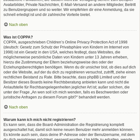
Avatarbilder, Private Nachrichten, E-Mail-Versand an andere Mitglieder, Beitritt
zu Benutzergruppen und so weiter. Wir empfehlen dir eine Anmeldung, da sie
schnell erledigt ist und dir zahlreiche Vorteile bietet.
Nach oben
Was ist COPPA?
COPPA, ausgeschrieben Children’s Online Privacy Protection Act of 1998
(deutsch: Gesetz zum Schutz der Privatsphäre von Kindern im Internet von
1998) ist ein Gesetz in den USA, welches festlegt, dass Websites, die
möglicherweise persönliche Daten von Kindern unter 13 Jahren erheben,
hierzu die Zustimmung der Eltern beziehungsweise des oder der
Erziehungsberechtigten benötigen. Wenn du dir unsicher bist, ob dies auf dich
oder die Website, auf der du dich zu registrieren versuchst, zutrifft, ziehe einen
rechtlichen Beistand zu Rate. Bitte beachte, dass phpBB Limited und der
Besitzer dieses Boards keine Rechtsberatung anbieten kann und nicht die
Anlaufstelle für Rechtsangelegenheiten jeglicher Art ist; außer solchen, die
unter der Frage „An wen soll ich mich wenden, falls es Beschwerden oder
juristische Anfragen zu diesem Forum gibt?“ behandelt werden.
Nach oben
Warum kann ich mich nicht registrieren?
Es kann sein, dass die Board-Administration die Registrierung komplett
ausgeschaltet hat, damit sich keine neuen Benutzer mehr anmelden können.
Es könnte auch sein, dass deine IP-Adresse oder der Benutzername, mit dem
du dich registrieren möchtest, gesperrt wurden. Um Hilfe zu erhalten, wende