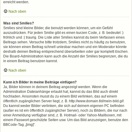
erreicht werden.
Nach oben
Was sind Smilies?
Smilies sind kleine Bilder, die benutzt werden können, um ein Gefühl
auszudrücken. Für jeden Smilie gibt es einen kurzen Code, z. B. bedeutet :)
fröhlich und :( traurig. Die Liste aller Smilies kannst du beim Verfassen eines
Beitrags sehen. Versuche bitte trotzdem, Smilies nicht zu häufig zu benutzen,
sie können einen Beitrag schnell unlesbar machen und ein Moderator könnte
deshalb deinen Beitrag entsprechend überarbeiten oder gar komplett löschen.
Die Board-Administration kann auch die Anzahl der Smilies begrenzen, die du
in einem Beitrag benutzen kannst.
Nach oben
Kann ich Bilder in meine Beiträge einfügen?
Ja, Bilder können in deinem Beitrag angezeigt werden. Wenn die
Administration Dateianhänge erlaubt hat, kannst du das Bild auch direkt
hochladen. Ansonsten musst du zu einem Bild verlinken, das auf einem
öffentlich zugänglichen Server liegt, z. B. http://www.domain.tld/mein-bild.gif.
Du kannst weder Bilder verlinken, die sich auf deinem eigenen PC befinden
(außer es ist ein öffentlich zugänglicher Server), noch zu Bildern, die nur nach
einer Anmeldung verfügbar sind, z. B. Hotmail- oder Yahoo-Mailboxen, mit
einem Passwort geschützte Seiten usw. Um das Bild anzuzeigen, benutze den
BBCode-Tag „[img]“.