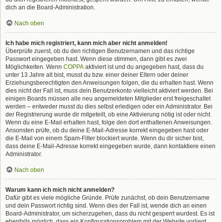
dich an die Board-Administration.
Nach oben
Ich habe mich registriert, kann mich aber nicht anmelden!
Überprüfe zuerst, ob du den richtigen Benutzernamen und das richtige
Passwort eingegeben hast. Wenn diese stimmen, dann gibt es zwei
Möglichkeiten. Wenn
COPPA
aktiviert ist und du angegeben hast, dass du
unter 13 Jahre alt bist, musst du bzw. einer deiner Eltern oder deiner
Erziehungsberechtigten den Anweisungen folgen, die du erhalten hast. Wenn
dies nicht der Fall ist, muss dein Benutzerkonto vielleicht aktiviert werden. Bei
einigen Boards müssen alle neu angemeldeten Mitglieder erst freigeschaltet
werden – entweder musst du dies selbst erledigen oder ein Administrator. Bei
der Registrierung wurde dir mitgeteilt, ob eine Aktivierung nötig ist oder nicht.
Wenn du eine E-Mail erhalten hast, folge den dort enthaltenen Anweisungen.
Ansonsten prüfe, ob du deine E-Mail-Adresse korrekt eingegeben hast oder
die E-Mail von einem Spam-Filter blockiert wurde. Wenn du dir sicher bist,
dass deine E-Mail-Adresse korrekt eingegeben wurde, dann kontaktiere einen
Administrator.
Nach oben
Warum kann ich mich nicht anmelden?
Dafür gibt es viele mögliche Gründe. Prüfe zunächst, ob dein Benutzername
und dein Passwort richtig sind. Wenn dies der Fall ist, wende dich an einen
Board-Administrator, um sicherzugehen, dass du nicht gesperrt wurdest. Es ist
ebenfalls möglich, dass ein Konfigurationsproblem mit der Website vorliegt,