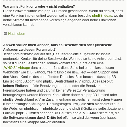
Warum ist Funktion x oder y nicht enthalten?
Diese Software wurde von phpBB Limited geschrieben. Wenn du denkst, dass
eine Funktion implementiert werden sollte, dann besuche
phpBB Ideas
, wo du
deine Stimme für bestehende Vorschläge abgeben oder neue Funktionen
vorschlagen kannst.
Nach oben
An wen soll ich mich wenden, falls es Beschwerden oder juristische
Anfragen zu diesem Forum gibt?
Jeder Administrator, der auf der „Das Team“-Seite aufgeführt ist, ist ein
geeigneter Kontakt für deine Beschwerde. Wenn du so keine Antwort erhältst,
solltest du den Besitzer der Domain kontaktieren (führe dazu eine
„WHOIS“-Abfrage
durch) oder — falls diese Seite bei einem kostenlosen
Webhoster wie z. B. Yahoo!, free.fr, funpic.de usw. liegt — den Support oder
den Abuse-Kontakt des betreffenden Dienstes. Bitte beachte, dass phpBB
Limited (phpBB.com) und phpBB Deutschland e. V. (phpBB.de)
absolut
keinen Einfluss
auf die Benutzung oder den oder die Benutzer der
Forensoftware haben und dafür in keiner Weise zur Verantwortung
herangezogen werden können. Kontaktiere daher nie phpBB Limited oder
phpBB Deutschland e. V. in Zusammenhang mit jeglichen juristischen Fragen
(Unterlassungserklärungen, Haftungsfragen usw.), die
sich nicht direkt
auf
die Websiten phpbb.com, phpbb.de oder die phpBB-Software selbst beziehen.
Falls du phpBB Limited oder phpBB Deutschland e. V. E-Mails schreibst, die
die
Softwarenutzung durch Dritte
betreffen, so wirst du, wenn überhaupt,
höchstens eine knappe Antwort erhalten.