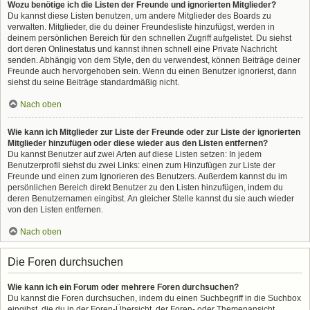
Wozu benötige ich die Listen der Freunde und ignorierten Mitglieder?
Du kannst diese Listen benutzen, um andere Mitglieder des Boards zu
verwalten. Mitglieder, die du deiner Freundesliste hinzufügst, werden in
deinem persönlichen Bereich für den schnellen Zugriff aufgelistet. Du siehst
dort deren Onlinestatus und kannst ihnen schnell eine Private Nachricht
senden. Abhängig von dem Style, den du verwendest, können Beiträge deiner
Freunde auch hervorgehoben sein. Wenn du einen Benutzer ignorierst, dann
siehst du seine Beiträge standardmäßig nicht.
Nach oben
Wie kann ich Mitglieder zur Liste der Freunde oder zur Liste der ignorierten
Mitglieder hinzufügen oder diese wieder aus den Listen entfernen?
Du kannst Benutzer auf zwei Arten auf diese Listen setzen: In jedem
Benutzerprofil siehst du zwei Links: einen zum Hinzufügen zur Liste der
Freunde und einen zum Ignorieren des Benutzers. Außerdem kannst du im
persönlichen Bereich direkt Benutzer zu den Listen hinzufügen, indem du
deren Benutzernamen eingibst. An gleicher Stelle kannst du sie auch wieder
von den Listen entfernen.
Nach oben
Die Foren durchsuchen
Wie kann ich ein Forum oder mehrere Foren durchsuchen?
Du kannst die Foren durchsuchen, indem du einen Suchbegriff in die Suchbox
eingibst, die du in der Foren-Übersicht, der Foren- oder Themenansicht