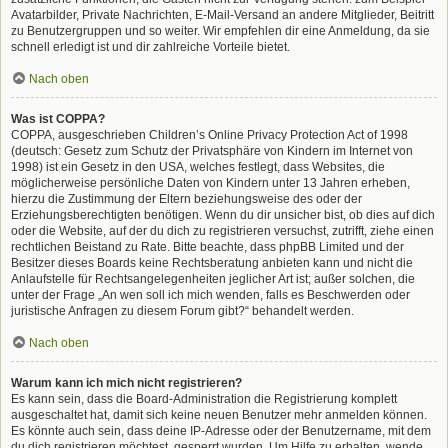
Avatarbilder, Private Nachrichten, E-Mail-Versand an andere Mitglieder, Beitritt
zu Benutzergruppen und so weiter. Wir empfehlen dir eine Anmeldung, da sie
schnell erledigt ist und dir zahlreiche Vorteile bietet.
Nach oben
Was ist COPPA?
COPPA, ausgeschrieben Children’s Online Privacy Protection Act of 1998
(deutsch: Gesetz zum Schutz der Privatsphäre von Kindern im Internet von
1998) ist ein Gesetz in den USA, welches festlegt, dass Websites, die
möglicherweise persönliche Daten von Kindern unter 13 Jahren erheben,
hierzu die Zustimmung der Eltern beziehungsweise des oder der
Erziehungsberechtigten benötigen. Wenn du dir unsicher bist, ob dies auf dich
oder die Website, auf der du dich zu registrieren versuchst, zutrifft, ziehe einen
rechtlichen Beistand zu Rate. Bitte beachte, dass phpBB Limited und der
Besitzer dieses Boards keine Rechtsberatung anbieten kann und nicht die
Anlaufstelle für Rechtsangelegenheiten jeglicher Art ist; außer solchen, die
unter der Frage „An wen soll ich mich wenden, falls es Beschwerden oder
juristische Anfragen zu diesem Forum gibt?“ behandelt werden.
Nach oben
Warum kann ich mich nicht registrieren?
Es kann sein, dass die Board-Administration die Registrierung komplett
ausgeschaltet hat, damit sich keine neuen Benutzer mehr anmelden können.
Es könnte auch sein, dass deine IP-Adresse oder der Benutzername, mit dem
du dich registrieren möchtest, gesperrt wurden. Um Hilfe zu erhalten, wende