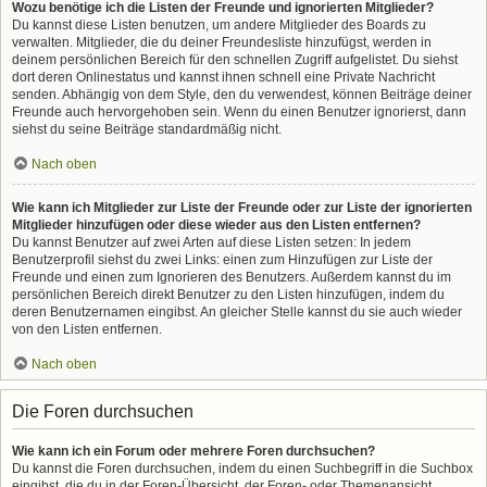
Wozu benötige ich die Listen der Freunde und ignorierten Mitglieder?
Du kannst diese Listen benutzen, um andere Mitglieder des Boards zu
verwalten. Mitglieder, die du deiner Freundesliste hinzufügst, werden in
deinem persönlichen Bereich für den schnellen Zugriff aufgelistet. Du siehst
dort deren Onlinestatus und kannst ihnen schnell eine Private Nachricht
senden. Abhängig von dem Style, den du verwendest, können Beiträge deiner
Freunde auch hervorgehoben sein. Wenn du einen Benutzer ignorierst, dann
siehst du seine Beiträge standardmäßig nicht.
Nach oben
Wie kann ich Mitglieder zur Liste der Freunde oder zur Liste der ignorierten
Mitglieder hinzufügen oder diese wieder aus den Listen entfernen?
Du kannst Benutzer auf zwei Arten auf diese Listen setzen: In jedem
Benutzerprofil siehst du zwei Links: einen zum Hinzufügen zur Liste der
Freunde und einen zum Ignorieren des Benutzers. Außerdem kannst du im
persönlichen Bereich direkt Benutzer zu den Listen hinzufügen, indem du
deren Benutzernamen eingibst. An gleicher Stelle kannst du sie auch wieder
von den Listen entfernen.
Nach oben
Die Foren durchsuchen
Wie kann ich ein Forum oder mehrere Foren durchsuchen?
Du kannst die Foren durchsuchen, indem du einen Suchbegriff in die Suchbox
eingibst, die du in der Foren-Übersicht, der Foren- oder Themenansicht