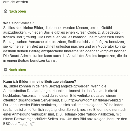
erreicht werden.
Nach oben
Was sind Smilies?
Smilies sind kleine Bilder, die benutzt werden können, um ein Gefühl
auszudrücken. Für jeden Smilie gibt es einen kurzen Code, z. B. bedeutet :)
fröhlich und :( traurig. Die Liste aller Smilies kannst du beim Verfassen eines
Beitrags sehen. Versuche bitte trotzdem, Smilies nicht zu häufig zu benutzen,
sie können einen Beitrag schnell unlesbar machen und ein Moderator könnte
deshalb deinen Beitrag entsprechend überarbeiten oder gar komplett löschen.
Die Board-Administration kann auch die Anzahl der Smilies begrenzen, die du
in einem Beitrag benutzen kannst.
Nach oben
Kann ich Bilder in meine Beiträge einfügen?
Ja, Bilder können in deinem Beitrag angezeigt werden. Wenn die
Administration Dateianhänge erlaubt hat, kannst du das Bild auch direkt
hochladen. Ansonsten musst du zu einem Bild verlinken, das auf einem
öffentlich zugänglichen Server liegt, z. B. http://www.domain.tld/mein-bild.gif.
Du kannst weder Bilder verlinken, die sich auf deinem eigenen PC befinden
(außer es ist ein öffentlich zugänglicher Server), noch zu Bildern, die nur nach
einer Anmeldung verfügbar sind, z. B. Hotmail- oder Yahoo-Mailboxen, mit
einem Passwort geschützte Seiten usw. Um das Bild anzuzeigen, benutze den
BBCode-Tag „[img]“.