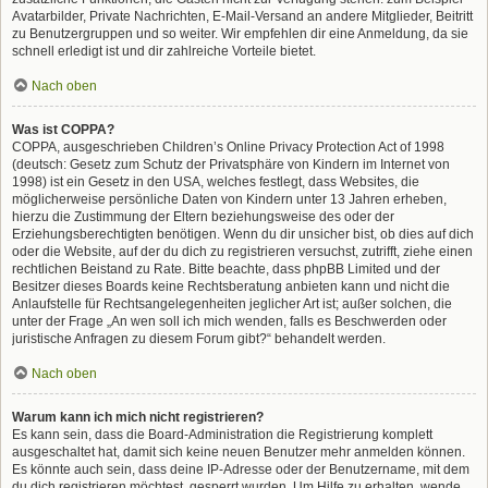
Avatarbilder, Private Nachrichten, E-Mail-Versand an andere Mitglieder, Beitritt
zu Benutzergruppen und so weiter. Wir empfehlen dir eine Anmeldung, da sie
schnell erledigt ist und dir zahlreiche Vorteile bietet.
Nach oben
Was ist COPPA?
COPPA, ausgeschrieben Children’s Online Privacy Protection Act of 1998
(deutsch: Gesetz zum Schutz der Privatsphäre von Kindern im Internet von
1998) ist ein Gesetz in den USA, welches festlegt, dass Websites, die
möglicherweise persönliche Daten von Kindern unter 13 Jahren erheben,
hierzu die Zustimmung der Eltern beziehungsweise des oder der
Erziehungsberechtigten benötigen. Wenn du dir unsicher bist, ob dies auf dich
oder die Website, auf der du dich zu registrieren versuchst, zutrifft, ziehe einen
rechtlichen Beistand zu Rate. Bitte beachte, dass phpBB Limited und der
Besitzer dieses Boards keine Rechtsberatung anbieten kann und nicht die
Anlaufstelle für Rechtsangelegenheiten jeglicher Art ist; außer solchen, die
unter der Frage „An wen soll ich mich wenden, falls es Beschwerden oder
juristische Anfragen zu diesem Forum gibt?“ behandelt werden.
Nach oben
Warum kann ich mich nicht registrieren?
Es kann sein, dass die Board-Administration die Registrierung komplett
ausgeschaltet hat, damit sich keine neuen Benutzer mehr anmelden können.
Es könnte auch sein, dass deine IP-Adresse oder der Benutzername, mit dem
du dich registrieren möchtest, gesperrt wurden. Um Hilfe zu erhalten, wende