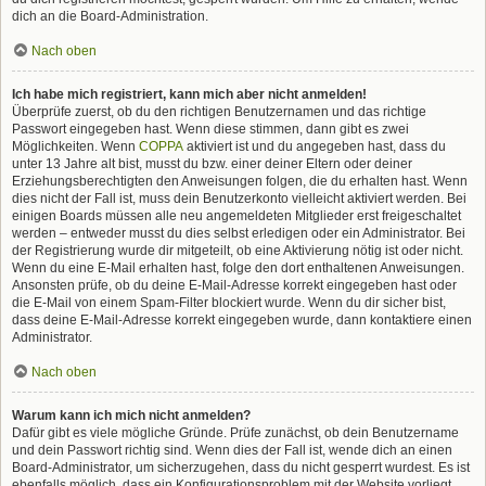
dich an die Board-Administration.
Nach oben
Ich habe mich registriert, kann mich aber nicht anmelden!
Überprüfe zuerst, ob du den richtigen Benutzernamen und das richtige
Passwort eingegeben hast. Wenn diese stimmen, dann gibt es zwei
Möglichkeiten. Wenn
COPPA
aktiviert ist und du angegeben hast, dass du
unter 13 Jahre alt bist, musst du bzw. einer deiner Eltern oder deiner
Erziehungsberechtigten den Anweisungen folgen, die du erhalten hast. Wenn
dies nicht der Fall ist, muss dein Benutzerkonto vielleicht aktiviert werden. Bei
einigen Boards müssen alle neu angemeldeten Mitglieder erst freigeschaltet
werden – entweder musst du dies selbst erledigen oder ein Administrator. Bei
der Registrierung wurde dir mitgeteilt, ob eine Aktivierung nötig ist oder nicht.
Wenn du eine E-Mail erhalten hast, folge den dort enthaltenen Anweisungen.
Ansonsten prüfe, ob du deine E-Mail-Adresse korrekt eingegeben hast oder
die E-Mail von einem Spam-Filter blockiert wurde. Wenn du dir sicher bist,
dass deine E-Mail-Adresse korrekt eingegeben wurde, dann kontaktiere einen
Administrator.
Nach oben
Warum kann ich mich nicht anmelden?
Dafür gibt es viele mögliche Gründe. Prüfe zunächst, ob dein Benutzername
und dein Passwort richtig sind. Wenn dies der Fall ist, wende dich an einen
Board-Administrator, um sicherzugehen, dass du nicht gesperrt wurdest. Es ist
ebenfalls möglich, dass ein Konfigurationsproblem mit der Website vorliegt,