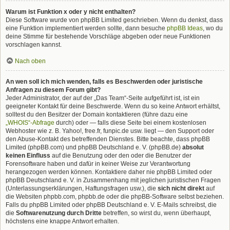
Warum ist Funktion x oder y nicht enthalten?
Diese Software wurde von phpBB Limited geschrieben. Wenn du denkst, dass
eine Funktion implementiert werden sollte, dann besuche
phpBB Ideas
, wo du
deine Stimme für bestehende Vorschläge abgeben oder neue Funktionen
vorschlagen kannst.
Nach oben
An wen soll ich mich wenden, falls es Beschwerden oder juristische
Anfragen zu diesem Forum gibt?
Jeder Administrator, der auf der „Das Team“-Seite aufgeführt ist, ist ein
geeigneter Kontakt für deine Beschwerde. Wenn du so keine Antwort erhältst,
solltest du den Besitzer der Domain kontaktieren (führe dazu eine
„WHOIS“-Abfrage
durch) oder — falls diese Seite bei einem kostenlosen
Webhoster wie z. B. Yahoo!, free.fr, funpic.de usw. liegt — den Support oder
den Abuse-Kontakt des betreffenden Dienstes. Bitte beachte, dass phpBB
Limited (phpBB.com) und phpBB Deutschland e. V. (phpBB.de)
absolut
keinen Einfluss
auf die Benutzung oder den oder die Benutzer der
Forensoftware haben und dafür in keiner Weise zur Verantwortung
herangezogen werden können. Kontaktiere daher nie phpBB Limited oder
phpBB Deutschland e. V. in Zusammenhang mit jeglichen juristischen Fragen
(Unterlassungserklärungen, Haftungsfragen usw.), die
sich nicht direkt
auf
die Websiten phpbb.com, phpbb.de oder die phpBB-Software selbst beziehen.
Falls du phpBB Limited oder phpBB Deutschland e. V. E-Mails schreibst, die
die
Softwarenutzung durch Dritte
betreffen, so wirst du, wenn überhaupt,
höchstens eine knappe Antwort erhalten.