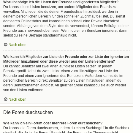
Wozu benötige ich die Listen der Freunde und ignorierten Mitglieder?
Du kannst diese Listen benutzen, um andere Mitglieder des Boards zu
verwalten. Mitglieder, die du deiner Freundesliste hinzufügst, werden in
deinem persönlichen Bereich für den schnellen Zugriff aufgelistet. Du siehst
dort deren Onlinestatus und kannst ihnen schnell eine Private Nachricht
senden. Abhängig von dem Style, den du verwendest, können Beiträge deiner
Freunde auch hervorgehoben sein. Wenn du einen Benutzer ignorierst, dann
siehst du seine Beiträge standardmäßig nicht.
Nach oben
Wie kann ich Mitglieder zur Liste der Freunde oder zur Liste der ignorierten
Mitglieder hinzufügen oder diese wieder aus den Listen entfernen?
Du kannst Benutzer auf zwei Arten auf diese Listen setzen: In jedem
Benutzerprofil siehst du zwei Links: einen zum Hinzufügen zur Liste der
Freunde und einen zum Ignorieren des Benutzers. Außerdem kannst du im
persönlichen Bereich direkt Benutzer zu den Listen hinzufügen, indem du
deren Benutzernamen eingibst. An gleicher Stelle kannst du sie auch wieder
von den Listen entfernen.
Nach oben
Die Foren durchsuchen
Wie kann ich ein Forum oder mehrere Foren durchsuchen?
Du kannst die Foren durchsuchen, indem du einen Suchbegriff in die Suchbox
eingibst, die du in der Foren-Übersicht, der Foren- oder Themenansicht