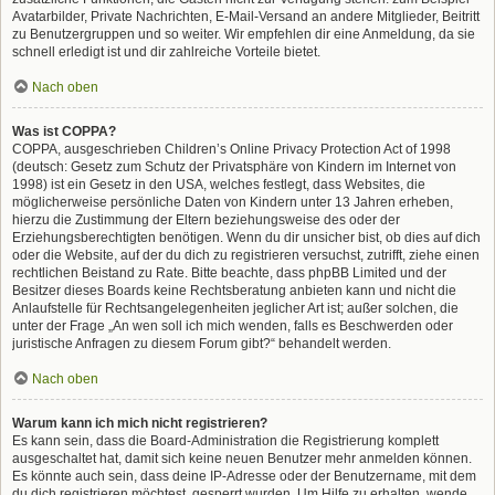
Avatarbilder, Private Nachrichten, E-Mail-Versand an andere Mitglieder, Beitritt
zu Benutzergruppen und so weiter. Wir empfehlen dir eine Anmeldung, da sie
schnell erledigt ist und dir zahlreiche Vorteile bietet.
Nach oben
Was ist COPPA?
COPPA, ausgeschrieben Children’s Online Privacy Protection Act of 1998
(deutsch: Gesetz zum Schutz der Privatsphäre von Kindern im Internet von
1998) ist ein Gesetz in den USA, welches festlegt, dass Websites, die
möglicherweise persönliche Daten von Kindern unter 13 Jahren erheben,
hierzu die Zustimmung der Eltern beziehungsweise des oder der
Erziehungsberechtigten benötigen. Wenn du dir unsicher bist, ob dies auf dich
oder die Website, auf der du dich zu registrieren versuchst, zutrifft, ziehe einen
rechtlichen Beistand zu Rate. Bitte beachte, dass phpBB Limited und der
Besitzer dieses Boards keine Rechtsberatung anbieten kann und nicht die
Anlaufstelle für Rechtsangelegenheiten jeglicher Art ist; außer solchen, die
unter der Frage „An wen soll ich mich wenden, falls es Beschwerden oder
juristische Anfragen zu diesem Forum gibt?“ behandelt werden.
Nach oben
Warum kann ich mich nicht registrieren?
Es kann sein, dass die Board-Administration die Registrierung komplett
ausgeschaltet hat, damit sich keine neuen Benutzer mehr anmelden können.
Es könnte auch sein, dass deine IP-Adresse oder der Benutzername, mit dem
du dich registrieren möchtest, gesperrt wurden. Um Hilfe zu erhalten, wende