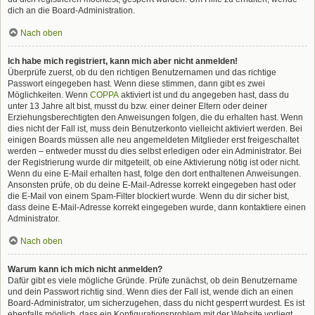
dich an die Board-Administration.
Nach oben
Ich habe mich registriert, kann mich aber nicht anmelden!
Überprüfe zuerst, ob du den richtigen Benutzernamen und das richtige
Passwort eingegeben hast. Wenn diese stimmen, dann gibt es zwei
Möglichkeiten. Wenn
COPPA
aktiviert ist und du angegeben hast, dass du
unter 13 Jahre alt bist, musst du bzw. einer deiner Eltern oder deiner
Erziehungsberechtigten den Anweisungen folgen, die du erhalten hast. Wenn
dies nicht der Fall ist, muss dein Benutzerkonto vielleicht aktiviert werden. Bei
einigen Boards müssen alle neu angemeldeten Mitglieder erst freigeschaltet
werden – entweder musst du dies selbst erledigen oder ein Administrator. Bei
der Registrierung wurde dir mitgeteilt, ob eine Aktivierung nötig ist oder nicht.
Wenn du eine E-Mail erhalten hast, folge den dort enthaltenen Anweisungen.
Ansonsten prüfe, ob du deine E-Mail-Adresse korrekt eingegeben hast oder
die E-Mail von einem Spam-Filter blockiert wurde. Wenn du dir sicher bist,
dass deine E-Mail-Adresse korrekt eingegeben wurde, dann kontaktiere einen
Administrator.
Nach oben
Warum kann ich mich nicht anmelden?
Dafür gibt es viele mögliche Gründe. Prüfe zunächst, ob dein Benutzername
und dein Passwort richtig sind. Wenn dies der Fall ist, wende dich an einen
Board-Administrator, um sicherzugehen, dass du nicht gesperrt wurdest. Es ist
ebenfalls möglich, dass ein Konfigurationsproblem mit der Website vorliegt,