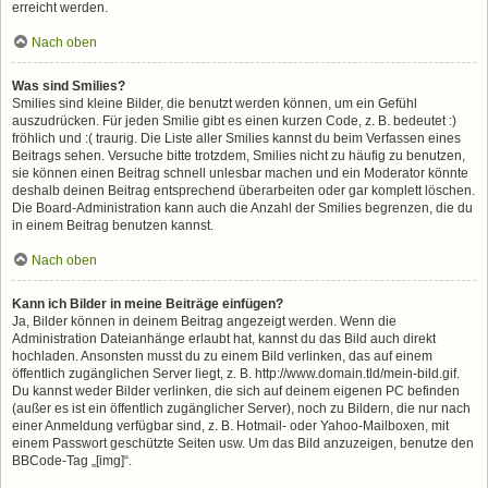
erreicht werden.
Nach oben
Was sind Smilies?
Smilies sind kleine Bilder, die benutzt werden können, um ein Gefühl
auszudrücken. Für jeden Smilie gibt es einen kurzen Code, z. B. bedeutet :)
fröhlich und :( traurig. Die Liste aller Smilies kannst du beim Verfassen eines
Beitrags sehen. Versuche bitte trotzdem, Smilies nicht zu häufig zu benutzen,
sie können einen Beitrag schnell unlesbar machen und ein Moderator könnte
deshalb deinen Beitrag entsprechend überarbeiten oder gar komplett löschen.
Die Board-Administration kann auch die Anzahl der Smilies begrenzen, die du
in einem Beitrag benutzen kannst.
Nach oben
Kann ich Bilder in meine Beiträge einfügen?
Ja, Bilder können in deinem Beitrag angezeigt werden. Wenn die
Administration Dateianhänge erlaubt hat, kannst du das Bild auch direkt
hochladen. Ansonsten musst du zu einem Bild verlinken, das auf einem
öffentlich zugänglichen Server liegt, z. B. http://www.domain.tld/mein-bild.gif.
Du kannst weder Bilder verlinken, die sich auf deinem eigenen PC befinden
(außer es ist ein öffentlich zugänglicher Server), noch zu Bildern, die nur nach
einer Anmeldung verfügbar sind, z. B. Hotmail- oder Yahoo-Mailboxen, mit
einem Passwort geschützte Seiten usw. Um das Bild anzuzeigen, benutze den
BBCode-Tag „[img]“.