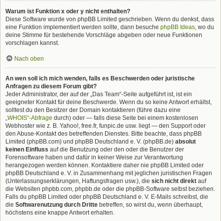
Warum ist Funktion x oder y nicht enthalten?
Diese Software wurde von phpBB Limited geschrieben. Wenn du denkst, dass
eine Funktion implementiert werden sollte, dann besuche
phpBB Ideas
, wo du
deine Stimme für bestehende Vorschläge abgeben oder neue Funktionen
vorschlagen kannst.
Nach oben
An wen soll ich mich wenden, falls es Beschwerden oder juristische
Anfragen zu diesem Forum gibt?
Jeder Administrator, der auf der „Das Team“-Seite aufgeführt ist, ist ein
geeigneter Kontakt für deine Beschwerde. Wenn du so keine Antwort erhältst,
solltest du den Besitzer der Domain kontaktieren (führe dazu eine
„WHOIS“-Abfrage
durch) oder — falls diese Seite bei einem kostenlosen
Webhoster wie z. B. Yahoo!, free.fr, funpic.de usw. liegt — den Support oder
den Abuse-Kontakt des betreffenden Dienstes. Bitte beachte, dass phpBB
Limited (phpBB.com) und phpBB Deutschland e. V. (phpBB.de)
absolut
keinen Einfluss
auf die Benutzung oder den oder die Benutzer der
Forensoftware haben und dafür in keiner Weise zur Verantwortung
herangezogen werden können. Kontaktiere daher nie phpBB Limited oder
phpBB Deutschland e. V. in Zusammenhang mit jeglichen juristischen Fragen
(Unterlassungserklärungen, Haftungsfragen usw.), die
sich nicht direkt
auf
die Websiten phpbb.com, phpbb.de oder die phpBB-Software selbst beziehen.
Falls du phpBB Limited oder phpBB Deutschland e. V. E-Mails schreibst, die
die
Softwarenutzung durch Dritte
betreffen, so wirst du, wenn überhaupt,
höchstens eine knappe Antwort erhalten.