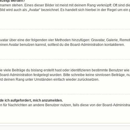
gezeigt werden?
namen stehen. Eines dieser Bilder ist meist mit deinem Rang verknüpft: Oft sind di
ld wird auch als „Avatar“ bezeichnet. Es handelt sich hierbei in der Regel um ein
n Avatar über eine der folgenden vier Methoden hinzufügen: Gravatar, Galerie, Re
en Avatar benutzen kannst, solltest du die Board-Administration kontaktieren.
viele Beiträge du bislang erstellt hast oder identifizieren bestimmte Benutzer w
 Board-Administration festgelegt wurden. Bitte schreibe keine sinnlosen Beiträge
wird deinen Rang unter Umständen einfach wieder zurücksetzen.
rde ich aufgefordert, mich anzumelden.
ion für Nachrichten an andere Benutzer nutzen, falls diese von der Board-Administ