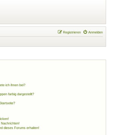
Registrieren
Anmelden
ete ich ihnen bei?
en farbig dargestellt?
tartseite?
icken!
 Nachrichten!
ed dieses Forums erhalten!