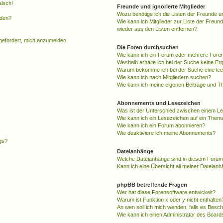
alsch!
Freunde und ignorierte Mitglieder
Wozu benötige ich die Listen der Freunde un
rden?
Wie kann ich Mitglieder zur Liste der Freund
wieder aus den Listen entfernen?
fgefordert, mich anzumelden.
Die Foren durchsuchen
Wie kann ich ein Forum oder mehrere For
Weshalb erhalte ich bei der Suche keine Er
Warum bekomme ich bei der Suche eine lee
Wie kann ich nach Mitgliedern suchen?
Wie kann ich meine eigenen Beiträge und T
Abonnements und Lesezeichen
Was ist der Unterschied zwischen einem L
Wie kann ich ein Lesezeichen auf ein Them
Wie kann ich ein Forum abonnieren?
Wie deaktiviere ich meine Abonnements?
gs?
Dateianhänge
Welche Dateianhänge sind in diesem Forum
Kann ich eine Übersicht all meiner Dateian
phpBB betreffende Fragen
Wer hat diese Forensoftware entwickelt?
Warum ist Funktion x oder y nicht enthalten
An wen soll ich mich wenden, falls es Besc
Wie kann ich einen Administrator des Board