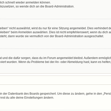
 dich schnell wieder anmelden können.
ückzusetzen, so wende dich an die Board-Administration.
en“ nicht auswählst, wirst du nur für eine Sitzung angemeldet. Dies verhindert 
leiben“ beim Anmelden auswählen. Dies ist nicht empfehlenswert, wenn du dich an
 steht, dann wurde sie vermutlich von der Board-Administration ausgeschaltet.
 hat und die dafür sorgen, dass du im Forum angemeldet bleibst. Außerdem ermögli
tiviert wurden. Wenn du Probleme bei der An- oder Abmeldung hast, kann es helfen
n in der Datenbank des Boards gespeichert. Um diese zu ändern, gehe in den „Persö
nst du alle deine Einstellungen ändern.