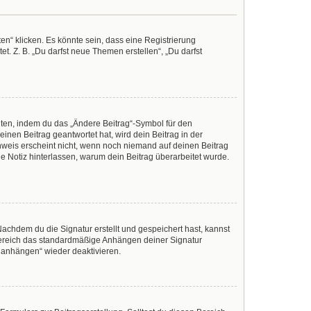
n“ klicken. Es könnte sein, dass eine Registrierung
t. Z. B. „Du darfst neue Themen erstellen“, „Du darfst
iten, indem du das „Ändere Beitrag“-Symbol für den
inen Beitrag geantwortet hat, wird dein Beitrag in der
nweis erscheint nicht, wenn noch niemand auf deinen Beitrag
ine Notiz hinterlassen, warum dein Beitrag überarbeitet wurde.
achdem du die Signatur erstellt und gespeichert hast, kannst
Bereich das standardmäßige Anhängen deiner Signatur
r anhängen“ wieder deaktivieren.