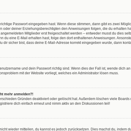
 richtige Passwort eingegeben hast. Wenn diese stimmen, dann gibt es zwei Mögl
tern oder deiner Erziehungsberechtigten den Anweisungen folgen, die du erhalten ha
u angemeldeten Mitglieder erst freigeschaltet werden – entweder musst du dies selbs
. Wenn du eine E-Mail erhalten hast, folge den dort enthaltenen Anweisungen. Anson
u dir sicher bist, dass deine E-Mail-Adresse korrekt eingegeben wurde, dann kontak
Benutzername und dein Passwort richtig sind. Wenn dies der Fall ist, wende dich a
tionsproblem mit der Website vorliegt, welches ein Administrator lösen muss.
nicht mehr anmelden?!
erschieden Gründen deaktiviert oder gelöscht hat. Außerdem löschen viele Boards r
striere dich einfach erneut und nimm aktiv an den Diskussionen teil!
t nicht wieder mitteilen, du kannst es jedoch zurücksetzen. Dies machst du, indem 