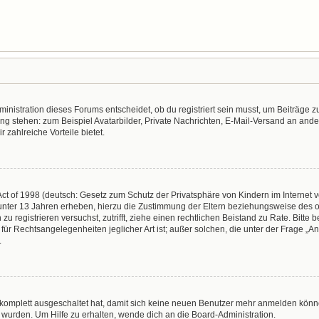
nistration dieses Forums entscheidet, ob du registriert sein musst, um Beiträge zu s
ung stehen: zum Beispiel Avatarbilder, Private Nachrichten, E-Mail-Versand an ander
r zahlreiche Vorteile bietet.
t of 1998 (deutsch: Gesetz zum Schutz der Privatsphäre von Kindern im Internet vo
unter 13 Jahren erheben, hierzu die Zustimmung der Eltern beziehungsweise des o
h zu registrieren versuchst, zutrifft, ziehe einen rechtlichen Beistand zu Rate. Bit
für Rechtsangelegenheiten jeglicher Art ist; außer solchen, die unter der Frage „
.
g komplett ausgeschaltet hat, damit sich keine neuen Benutzer mehr anmelden könn
 wurden. Um Hilfe zu erhalten, wende dich an die Board-Administration.