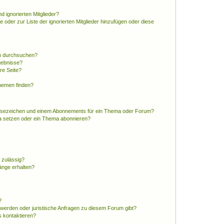
d ignorierten Mitglieder?
e oder zur Liste der ignorierten Mitglieder hinzufügen oder diese
en durchsuchen?
gebnisse?
re Seite?
hemen finden?
esezeichen und einem Abonnements für ein Thema oder Forum?
a setzen oder ein Thema abonnieren?
 zulässig?
hänge erhalten?
?
hwerden oder juristische Anfragen zu diesem Forum gibt?
s kontaktieren?