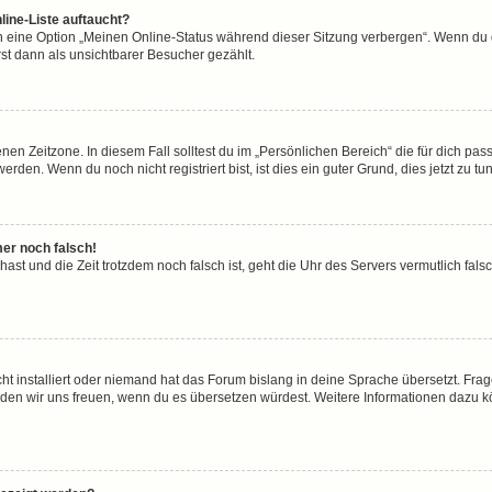
line-Liste auftaucht?
n eine Option „Meinen Online-Status während dieser Sitzung verbergen“. Wenn du d
st dann als unsichtbarer Besucher gezählt.
en Zeitzone. In diesem Fall solltest du im „Persönlichen Bereich“ die für dich passe
den. Wenn du noch nicht registriert bist, ist dies ein guter Grund, dies jetzt zu tun
mer noch falsch!
t hast und die Zeit trotzdem noch falsch ist, geht die Uhr des Servers vermutlich fal
ht installiert oder niemand hat das Forum bislang in deine Sprache übersetzt. Frag
, würden wir uns freuen, wenn du es übersetzen würdest. Weitere Informationen dazu