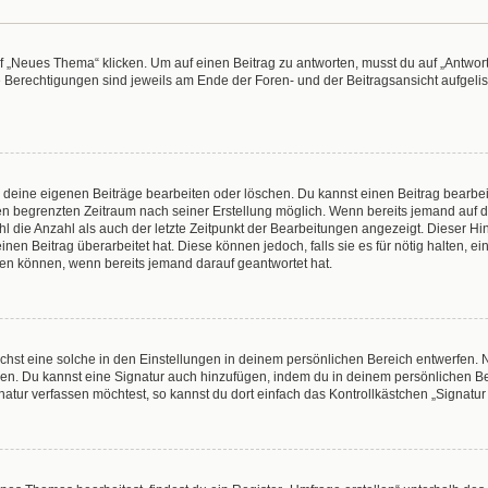
„Neues Thema“ klicken. Um auf einen Beitrag zu antworten, musst du auf „Antworte
e Berechtigungen sind jeweils am Ende der Foren- und der Beitragsansicht aufgeliste
r deine eigenen Beiträge bearbeiten oder löschen. Du kannst einen Beitrag bearbe
inen begrenzten Zeitraum nach seiner Erstellung möglich. Wenn bereits jemand auf de
 die Anzahl als auch der letzte Zeitpunkt der Bearbeitungen angezeigt. Dieser Hi
en Beitrag überarbeitet hat. Diese können jedoch, falls sie es für nötig halten, e
hen können, wenn bereits jemand darauf geantwortet hat.
hst eine solche in den Einstellungen in deinem persönlichen Bereich entwerfen. N
eren. Du kannst eine Signatur auch hinzufügen, indem du in deinem persönlichen 
atur verfassen möchtest, so kannst du dort einfach das Kontrollkästchen „Signatu