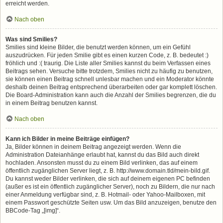
erreicht werden.
Nach oben
Was sind Smilies?
Smilies sind kleine Bilder, die benutzt werden können, um ein Gefühl
auszudrücken. Für jeden Smilie gibt es einen kurzen Code, z. B. bedeutet :)
fröhlich und :( traurig. Die Liste aller Smilies kannst du beim Verfassen eines
Beitrags sehen. Versuche bitte trotzdem, Smilies nicht zu häufig zu benutzen,
sie können einen Beitrag schnell unlesbar machen und ein Moderator könnte
deshalb deinen Beitrag entsprechend überarbeiten oder gar komplett löschen.
Die Board-Administration kann auch die Anzahl der Smilies begrenzen, die du
in einem Beitrag benutzen kannst.
Nach oben
Kann ich Bilder in meine Beiträge einfügen?
Ja, Bilder können in deinem Beitrag angezeigt werden. Wenn die
Administration Dateianhänge erlaubt hat, kannst du das Bild auch direkt
hochladen. Ansonsten musst du zu einem Bild verlinken, das auf einem
öffentlich zugänglichen Server liegt, z. B. http://www.domain.tld/mein-bild.gif.
Du kannst weder Bilder verlinken, die sich auf deinem eigenen PC befinden
(außer es ist ein öffentlich zugänglicher Server), noch zu Bildern, die nur nach
einer Anmeldung verfügbar sind, z. B. Hotmail- oder Yahoo-Mailboxen, mit
einem Passwort geschützte Seiten usw. Um das Bild anzuzeigen, benutze den
BBCode-Tag „[img]“.