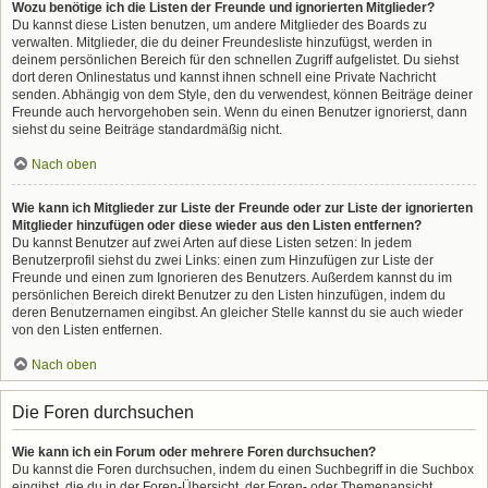
Wozu benötige ich die Listen der Freunde und ignorierten Mitglieder?
Du kannst diese Listen benutzen, um andere Mitglieder des Boards zu
verwalten. Mitglieder, die du deiner Freundesliste hinzufügst, werden in
deinem persönlichen Bereich für den schnellen Zugriff aufgelistet. Du siehst
dort deren Onlinestatus und kannst ihnen schnell eine Private Nachricht
senden. Abhängig von dem Style, den du verwendest, können Beiträge deiner
Freunde auch hervorgehoben sein. Wenn du einen Benutzer ignorierst, dann
siehst du seine Beiträge standardmäßig nicht.
Nach oben
Wie kann ich Mitglieder zur Liste der Freunde oder zur Liste der ignorierten
Mitglieder hinzufügen oder diese wieder aus den Listen entfernen?
Du kannst Benutzer auf zwei Arten auf diese Listen setzen: In jedem
Benutzerprofil siehst du zwei Links: einen zum Hinzufügen zur Liste der
Freunde und einen zum Ignorieren des Benutzers. Außerdem kannst du im
persönlichen Bereich direkt Benutzer zu den Listen hinzufügen, indem du
deren Benutzernamen eingibst. An gleicher Stelle kannst du sie auch wieder
von den Listen entfernen.
Nach oben
Die Foren durchsuchen
Wie kann ich ein Forum oder mehrere Foren durchsuchen?
Du kannst die Foren durchsuchen, indem du einen Suchbegriff in die Suchbox
eingibst, die du in der Foren-Übersicht, der Foren- oder Themenansicht