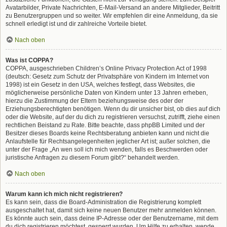
Avatarbilder, Private Nachrichten, E-Mail-Versand an andere Mitglieder, Beitritt
zu Benutzergruppen und so weiter. Wir empfehlen dir eine Anmeldung, da sie
schnell erledigt ist und dir zahlreiche Vorteile bietet.
Nach oben
Was ist COPPA?
COPPA, ausgeschrieben Children’s Online Privacy Protection Act of 1998
(deutsch: Gesetz zum Schutz der Privatsphäre von Kindern im Internet von
1998) ist ein Gesetz in den USA, welches festlegt, dass Websites, die
möglicherweise persönliche Daten von Kindern unter 13 Jahren erheben,
hierzu die Zustimmung der Eltern beziehungsweise des oder der
Erziehungsberechtigten benötigen. Wenn du dir unsicher bist, ob dies auf dich
oder die Website, auf der du dich zu registrieren versuchst, zutrifft, ziehe einen
rechtlichen Beistand zu Rate. Bitte beachte, dass phpBB Limited und der
Besitzer dieses Boards keine Rechtsberatung anbieten kann und nicht die
Anlaufstelle für Rechtsangelegenheiten jeglicher Art ist; außer solchen, die
unter der Frage „An wen soll ich mich wenden, falls es Beschwerden oder
juristische Anfragen zu diesem Forum gibt?“ behandelt werden.
Nach oben
Warum kann ich mich nicht registrieren?
Es kann sein, dass die Board-Administration die Registrierung komplett
ausgeschaltet hat, damit sich keine neuen Benutzer mehr anmelden können.
Es könnte auch sein, dass deine IP-Adresse oder der Benutzername, mit dem
du dich registrieren möchtest, gesperrt wurden. Um Hilfe zu erhalten, wende