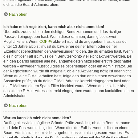
dich an die Board-Administration.
Nach oben
Ich habe mich registriert, kann mich aber nicht anmelden!
Überprüfe zuerst, ob du den richtigen Benutzernamen und das richtige
Passwort eingegeben hast. Wenn diese stimmen, dann gibt es zwei
Möglichkeiten. Wenn
COPPA
aktiviert ist und du angegeben hast, dass du
unter 13 Jahre alt bist, musst du bzw. einer deiner Eltern oder deiner
Erziehungsberechtigten den Anweisungen folgen, die du erhalten hast. Wenn
dies nicht der Fall ist, muss dein Benutzerkonto vielleicht aktiviert werden. Bei
einigen Boards müssen alle neu angemeldeten Mitglieder erst freigeschaltet
werden – entweder musst du dies selbst erledigen oder ein Administrator. Bei
der Registrierung wurde dir mitgeteilt, ob eine Aktivierung nötig ist oder nicht.
Wenn du eine E-Mail erhalten hast, folge den dort enthaltenen Anweisungen.
Ansonsten prüfe, ob du deine E-Mail-Adresse korrekt eingegeben hast oder
die E-Mail von einem Spam-Filter blockiert wurde. Wenn du dir sicher bist,
dass deine E-Mail-Adresse korrekt eingegeben wurde, dann kontaktiere einen
Administrator.
Nach oben
Warum kann ich mich nicht anmelden?
Dafür gibt es viele mögliche Gründe. Prüfe zunächst, ob dein Benutzername
und dein Passwort richtig sind. Wenn dies der Fall ist, wende dich an einen
Board-Administrator, um sicherzugehen, dass du nicht gesperrt wurdest. Es ist
ebenfalls möglich, dass ein Konfigurationsproblem mit der Website vorliegt,