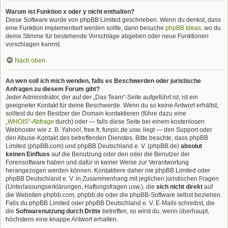
Warum ist Funktion x oder y nicht enthalten?
Diese Software wurde von phpBB Limited geschrieben. Wenn du denkst, dass
eine Funktion implementiert werden sollte, dann besuche
phpBB Ideas
, wo du
deine Stimme für bestehende Vorschläge abgeben oder neue Funktionen
vorschlagen kannst.
Nach oben
An wen soll ich mich wenden, falls es Beschwerden oder juristische
Anfragen zu diesem Forum gibt?
Jeder Administrator, der auf der „Das Team“-Seite aufgeführt ist, ist ein
geeigneter Kontakt für deine Beschwerde. Wenn du so keine Antwort erhältst,
solltest du den Besitzer der Domain kontaktieren (führe dazu eine
„WHOIS“-Abfrage
durch) oder — falls diese Seite bei einem kostenlosen
Webhoster wie z. B. Yahoo!, free.fr, funpic.de usw. liegt — den Support oder
den Abuse-Kontakt des betreffenden Dienstes. Bitte beachte, dass phpBB
Limited (phpBB.com) und phpBB Deutschland e. V. (phpBB.de)
absolut
keinen Einfluss
auf die Benutzung oder den oder die Benutzer der
Forensoftware haben und dafür in keiner Weise zur Verantwortung
herangezogen werden können. Kontaktiere daher nie phpBB Limited oder
phpBB Deutschland e. V. in Zusammenhang mit jeglichen juristischen Fragen
(Unterlassungserklärungen, Haftungsfragen usw.), die
sich nicht direkt
auf
die Websiten phpbb.com, phpbb.de oder die phpBB-Software selbst beziehen.
Falls du phpBB Limited oder phpBB Deutschland e. V. E-Mails schreibst, die
die
Softwarenutzung durch Dritte
betreffen, so wirst du, wenn überhaupt,
höchstens eine knappe Antwort erhalten.