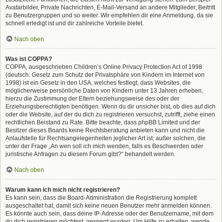
Avatarbilder, Private Nachrichten, E-Mail-Versand an andere Mitglieder, Beitritt
zu Benutzergruppen und so weiter. Wir empfehlen dir eine Anmeldung, da sie
schnell erledigt ist und dir zahlreiche Vorteile bietet.
Nach oben
Was ist COPPA?
COPPA, ausgeschrieben Children’s Online Privacy Protection Act of 1998
(deutsch: Gesetz zum Schutz der Privatsphäre von Kindern im Internet von
1998) ist ein Gesetz in den USA, welches festlegt, dass Websites, die
möglicherweise persönliche Daten von Kindern unter 13 Jahren erheben,
hierzu die Zustimmung der Eltern beziehungsweise des oder der
Erziehungsberechtigten benötigen. Wenn du dir unsicher bist, ob dies auf dich
oder die Website, auf der du dich zu registrieren versuchst, zutrifft, ziehe einen
rechtlichen Beistand zu Rate. Bitte beachte, dass phpBB Limited und der
Besitzer dieses Boards keine Rechtsberatung anbieten kann und nicht die
Anlaufstelle für Rechtsangelegenheiten jeglicher Art ist; außer solchen, die
unter der Frage „An wen soll ich mich wenden, falls es Beschwerden oder
juristische Anfragen zu diesem Forum gibt?“ behandelt werden.
Nach oben
Warum kann ich mich nicht registrieren?
Es kann sein, dass die Board-Administration die Registrierung komplett
ausgeschaltet hat, damit sich keine neuen Benutzer mehr anmelden können.
Es könnte auch sein, dass deine IP-Adresse oder der Benutzername, mit dem
du dich registrieren möchtest, gesperrt wurden. Um Hilfe zu erhalten, wende