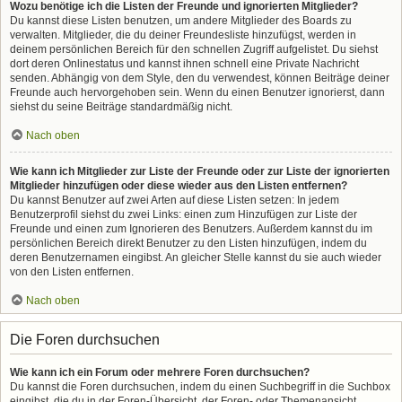
Wozu benötige ich die Listen der Freunde und ignorierten Mitglieder?
Du kannst diese Listen benutzen, um andere Mitglieder des Boards zu
verwalten. Mitglieder, die du deiner Freundesliste hinzufügst, werden in
deinem persönlichen Bereich für den schnellen Zugriff aufgelistet. Du siehst
dort deren Onlinestatus und kannst ihnen schnell eine Private Nachricht
senden. Abhängig von dem Style, den du verwendest, können Beiträge deiner
Freunde auch hervorgehoben sein. Wenn du einen Benutzer ignorierst, dann
siehst du seine Beiträge standardmäßig nicht.
Nach oben
Wie kann ich Mitglieder zur Liste der Freunde oder zur Liste der ignorierten
Mitglieder hinzufügen oder diese wieder aus den Listen entfernen?
Du kannst Benutzer auf zwei Arten auf diese Listen setzen: In jedem
Benutzerprofil siehst du zwei Links: einen zum Hinzufügen zur Liste der
Freunde und einen zum Ignorieren des Benutzers. Außerdem kannst du im
persönlichen Bereich direkt Benutzer zu den Listen hinzufügen, indem du
deren Benutzernamen eingibst. An gleicher Stelle kannst du sie auch wieder
von den Listen entfernen.
Nach oben
Die Foren durchsuchen
Wie kann ich ein Forum oder mehrere Foren durchsuchen?
Du kannst die Foren durchsuchen, indem du einen Suchbegriff in die Suchbox
eingibst, die du in der Foren-Übersicht, der Foren- oder Themenansicht