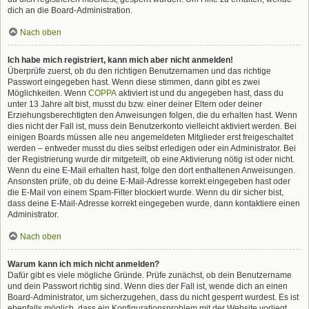
dich an die Board-Administration.
Nach oben
Ich habe mich registriert, kann mich aber nicht anmelden!
Überprüfe zuerst, ob du den richtigen Benutzernamen und das richtige
Passwort eingegeben hast. Wenn diese stimmen, dann gibt es zwei
Möglichkeiten. Wenn
COPPA
aktiviert ist und du angegeben hast, dass du
unter 13 Jahre alt bist, musst du bzw. einer deiner Eltern oder deiner
Erziehungsberechtigten den Anweisungen folgen, die du erhalten hast. Wenn
dies nicht der Fall ist, muss dein Benutzerkonto vielleicht aktiviert werden. Bei
einigen Boards müssen alle neu angemeldeten Mitglieder erst freigeschaltet
werden – entweder musst du dies selbst erledigen oder ein Administrator. Bei
der Registrierung wurde dir mitgeteilt, ob eine Aktivierung nötig ist oder nicht.
Wenn du eine E-Mail erhalten hast, folge den dort enthaltenen Anweisungen.
Ansonsten prüfe, ob du deine E-Mail-Adresse korrekt eingegeben hast oder
die E-Mail von einem Spam-Filter blockiert wurde. Wenn du dir sicher bist,
dass deine E-Mail-Adresse korrekt eingegeben wurde, dann kontaktiere einen
Administrator.
Nach oben
Warum kann ich mich nicht anmelden?
Dafür gibt es viele mögliche Gründe. Prüfe zunächst, ob dein Benutzername
und dein Passwort richtig sind. Wenn dies der Fall ist, wende dich an einen
Board-Administrator, um sicherzugehen, dass du nicht gesperrt wurdest. Es ist
ebenfalls möglich, dass ein Konfigurationsproblem mit der Website vorliegt,