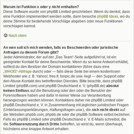
Warum ist Funktion x oder y nicht enthalten?
Diese Software wurde von phpBB Limited geschrieben. Wenn du denkst, dass
eine Funktion implementiert werden sollte, dann besuche
phpBB Ideas
, wo du
deine Stimme für bestehende Vorschläge abgeben oder neue Funktionen
vorschlagen kannst.
Nach oben
An wen soll ich mich wenden, falls es Beschwerden oder juristische
Anfragen zu diesem Forum gibt?
Jeder Administrator, der auf der „Das Team“-Seite aufgeführt ist, ist ein
geeigneter Kontakt für deine Beschwerde. Wenn du so keine Antwort erhältst,
solltest du den Besitzer der Domain kontaktieren (führe dazu eine
„WHOIS“-Abfrage
durch) oder — falls diese Seite bei einem kostenlosen
Webhoster wie z. B. Yahoo!, free.fr, funpic.de usw. liegt — den Support oder
den Abuse-Kontakt des betreffenden Dienstes. Bitte beachte, dass phpBB
Limited (phpBB.com) und phpBB Deutschland e. V. (phpBB.de)
absolut
keinen Einfluss
auf die Benutzung oder den oder die Benutzer der
Forensoftware haben und dafür in keiner Weise zur Verantwortung
herangezogen werden können. Kontaktiere daher nie phpBB Limited oder
phpBB Deutschland e. V. in Zusammenhang mit jeglichen juristischen Fragen
(Unterlassungserklärungen, Haftungsfragen usw.), die
sich nicht direkt
auf
die Websiten phpbb.com, phpbb.de oder die phpBB-Software selbst beziehen.
Falls du phpBB Limited oder phpBB Deutschland e. V. E-Mails schreibst, die
die
Softwarenutzung durch Dritte
betreffen, so wirst du, wenn überhaupt,
höchstens eine knappe Antwort erhalten.