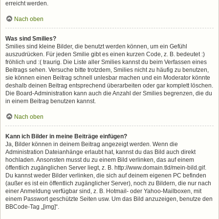
erreicht werden.
Nach oben
Was sind Smilies?
Smilies sind kleine Bilder, die benutzt werden können, um ein Gefühl
auszudrücken. Für jeden Smilie gibt es einen kurzen Code, z. B. bedeutet :)
fröhlich und :( traurig. Die Liste aller Smilies kannst du beim Verfassen eines
Beitrags sehen. Versuche bitte trotzdem, Smilies nicht zu häufig zu benutzen,
sie können einen Beitrag schnell unlesbar machen und ein Moderator könnte
deshalb deinen Beitrag entsprechend überarbeiten oder gar komplett löschen.
Die Board-Administration kann auch die Anzahl der Smilies begrenzen, die du
in einem Beitrag benutzen kannst.
Nach oben
Kann ich Bilder in meine Beiträge einfügen?
Ja, Bilder können in deinem Beitrag angezeigt werden. Wenn die
Administration Dateianhänge erlaubt hat, kannst du das Bild auch direkt
hochladen. Ansonsten musst du zu einem Bild verlinken, das auf einem
öffentlich zugänglichen Server liegt, z. B. http://www.domain.tld/mein-bild.gif.
Du kannst weder Bilder verlinken, die sich auf deinem eigenen PC befinden
(außer es ist ein öffentlich zugänglicher Server), noch zu Bildern, die nur nach
einer Anmeldung verfügbar sind, z. B. Hotmail- oder Yahoo-Mailboxen, mit
einem Passwort geschützte Seiten usw. Um das Bild anzuzeigen, benutze den
BBCode-Tag „[img]“.