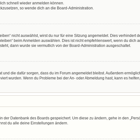
 dich schnell wieder anmelden können.
ückzusetzen, so wende dich an die Board-Administration.
en“ nicht auswählst, wirst du nur für eine Sitzung angemeldet. Dies verhindert 
leiben“ beim Anmelden auswählen. Dies ist nicht empfehlenswert, wenn du dich an
 steht, dann wurde sie vermutlich von der Board-Administration ausgeschaltet.
 hat und die dafür sorgen, dass du im Forum angemeldet bleibst. Außerdem ermögli
tiviert wurden. Wenn du Probleme bei der An- oder Abmeldung hast, kann es helfen
n in der Datenbank des Boards gespeichert. Um diese zu ändern, gehe in den „Persö
nst du alle deine Einstellungen ändern.