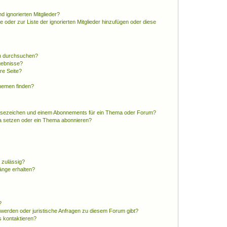
d ignorierten Mitglieder?
e oder zur Liste der ignorierten Mitglieder hinzufügen oder diese
en durchsuchen?
gebnisse?
re Seite?
hemen finden?
esezeichen und einem Abonnements für ein Thema oder Forum?
a setzen oder ein Thema abonnieren?
 zulässig?
hänge erhalten?
?
hwerden oder juristische Anfragen zu diesem Forum gibt?
s kontaktieren?