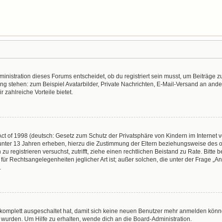
nistration dieses Forums entscheidet, ob du registriert sein musst, um Beiträge zu s
ung stehen: zum Beispiel Avatarbilder, Private Nachrichten, E-Mail-Versand an ander
r zahlreiche Vorteile bietet.
t of 1998 (deutsch: Gesetz zum Schutz der Privatsphäre von Kindern im Internet vo
unter 13 Jahren erheben, hierzu die Zustimmung der Eltern beziehungsweise des o
h zu registrieren versuchst, zutrifft, ziehe einen rechtlichen Beistand zu Rate. Bit
für Rechtsangelegenheiten jeglicher Art ist; außer solchen, die unter der Frage „
.
g komplett ausgeschaltet hat, damit sich keine neuen Benutzer mehr anmelden könn
 wurden. Um Hilfe zu erhalten, wende dich an die Board-Administration.