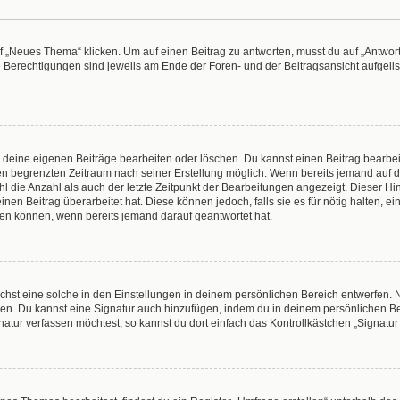
„Neues Thema“ klicken. Um auf einen Beitrag zu antworten, musst du auf „Antworte
e Berechtigungen sind jeweils am Ende der Foren- und der Beitragsansicht aufgeliste
r deine eigenen Beiträge bearbeiten oder löschen. Du kannst einen Beitrag bearbe
inen begrenzten Zeitraum nach seiner Erstellung möglich. Wenn bereits jemand auf de
 die Anzahl als auch der letzte Zeitpunkt der Bearbeitungen angezeigt. Dieser Hi
en Beitrag überarbeitet hat. Diese können jedoch, falls sie es für nötig halten, e
hen können, wenn bereits jemand darauf geantwortet hat.
hst eine solche in den Einstellungen in deinem persönlichen Bereich entwerfen. N
eren. Du kannst eine Signatur auch hinzufügen, indem du in deinem persönlichen 
atur verfassen möchtest, so kannst du dort einfach das Kontrollkästchen „Signatu