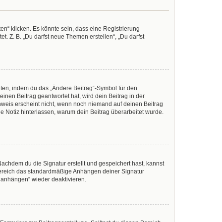
n“ klicken. Es könnte sein, dass eine Registrierung
t. Z. B. „Du darfst neue Themen erstellen“, „Du darfst
iten, indem du das „Ändere Beitrag“-Symbol für den
inen Beitrag geantwortet hat, wird dein Beitrag in der
nweis erscheint nicht, wenn noch niemand auf deinen Beitrag
ine Notiz hinterlassen, warum dein Beitrag überarbeitet wurde.
achdem du die Signatur erstellt und gespeichert hast, kannst
Bereich das standardmäßige Anhängen deiner Signatur
r anhängen“ wieder deaktivieren.