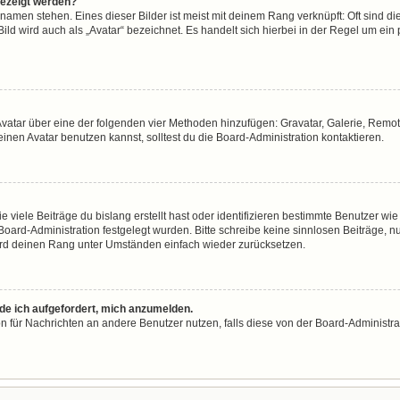
gezeigt werden?
namen stehen. Eines dieser Bilder ist meist mit deinem Rang verknüpft: Oft sind di
ld wird auch als „Avatar“ bezeichnet. Es handelt sich hierbei in der Regel um ein
n Avatar über eine der folgenden vier Methoden hinzufügen: Gravatar, Galerie, Re
en Avatar benutzen kannst, solltest du die Board-Administration kontaktieren.
viele Beiträge du bislang erstellt hast oder identifizieren bestimmte Benutzer w
 Board-Administration festgelegt wurden. Bitte schreibe keine sinnlosen Beiträge
wird deinen Rang unter Umständen einfach wieder zurücksetzen.
rde ich aufgefordert, mich anzumelden.
ion für Nachrichten an andere Benutzer nutzen, falls diese von der Board-Administ