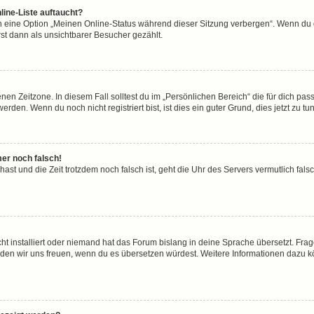
line-Liste auftaucht?
n eine Option „Meinen Online-Status während dieser Sitzung verbergen“. Wenn du d
st dann als unsichtbarer Besucher gezählt.
en Zeitzone. In diesem Fall solltest du im „Persönlichen Bereich“ die für dich passe
den. Wenn du noch nicht registriert bist, ist dies ein guter Grund, dies jetzt zu tun
mer noch falsch!
t hast und die Zeit trotzdem noch falsch ist, geht die Uhr des Servers vermutlich fal
ht installiert oder niemand hat das Forum bislang in deine Sprache übersetzt. Frag
, würden wir uns freuen, wenn du es übersetzen würdest. Weitere Informationen dazu