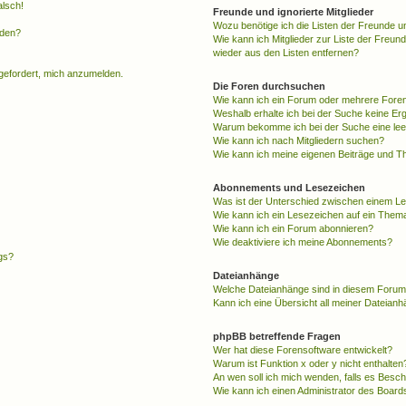
alsch!
Freunde und ignorierte Mitglieder
Wozu benötige ich die Listen der Freunde un
rden?
Wie kann ich Mitglieder zur Liste der Freund
wieder aus den Listen entfernen?
fgefordert, mich anzumelden.
Die Foren durchsuchen
Wie kann ich ein Forum oder mehrere For
Weshalb erhalte ich bei der Suche keine Er
Warum bekomme ich bei der Suche eine lee
Wie kann ich nach Mitgliedern suchen?
Wie kann ich meine eigenen Beiträge und T
Abonnements und Lesezeichen
Was ist der Unterschied zwischen einem L
Wie kann ich ein Lesezeichen auf ein Them
Wie kann ich ein Forum abonnieren?
Wie deaktiviere ich meine Abonnements?
gs?
Dateianhänge
Welche Dateianhänge sind in diesem Forum
Kann ich eine Übersicht all meiner Dateian
phpBB betreffende Fragen
Wer hat diese Forensoftware entwickelt?
Warum ist Funktion x oder y nicht enthalten
An wen soll ich mich wenden, falls es Besc
Wie kann ich einen Administrator des Board