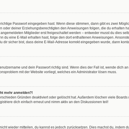
 richtige Passwort eingegeben hast. Wenn diese stimmen, dann gibt es zwei Mögl
tern oder deiner Erziehungsberechtigten den Anweisungen folgen, die du erhalten ha
u angemeldeten Mitglieder erst freigeschaltet werden – entweder musst du dies selbs
. Wenn du eine E-Mail erhalten hast, folge den dort enthaltenen Anweisungen. Anson
u dir sicher bist, dass deine E-Mail-Adresse korrekt eingegeben wurde, dann kontak
Benutzername und dein Passwort richtig sind. Wenn dies der Fall ist, wende dich a
tionsproblem mit der Website vorliegt, welches ein Administrator lösen muss.
nicht mehr anmelden?!
erschieden Gründen deaktiviert oder gelöscht hat. Außerdem löschen viele Boards r
striere dich einfach erneut und nimm aktiv an den Diskussionen teil!
t nicht wieder mitteilen, du kannst es jedoch zurücksetzen. Dies machst du, indem 