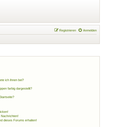
Registrieren
Anmelden
ete ich ihnen bei?
en farbig dargestellt?
tartseite?
icken!
 Nachrichten!
ed dieses Forums erhalten!