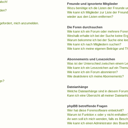
alsch!
Freunde und ignorierte Mitglieder
Wozu benötige ich die Listen der Freunde un
rden?
Wie kann ich Mitglieder zur Liste der Freund
wieder aus den Listen entfernen?
fgefordert, mich anzumelden.
Die Foren durchsuchen
Wie kann ich ein Forum oder mehrere For
Weshalb erhalte ich bei der Suche keine Er
Warum bekomme ich bei der Suche eine lee
Wie kann ich nach Mitgliedern suchen?
Wie kann ich meine eigenen Beiträge und T
Abonnements und Lesezeichen
Was ist der Unterschied zwischen einem L
Wie kann ich ein Lesezeichen auf ein Them
Wie kann ich ein Forum abonnieren?
Wie deaktiviere ich meine Abonnements?
gs?
Dateianhänge
Welche Dateianhänge sind in diesem Forum
Kann ich eine Übersicht all meiner Dateian
phpBB betreffende Fragen
Wer hat diese Forensoftware entwickelt?
Warum ist Funktion x oder y nicht enthalten
An wen soll ich mich wenden, falls es Besc
Wie kann ich einen Administrator des Board