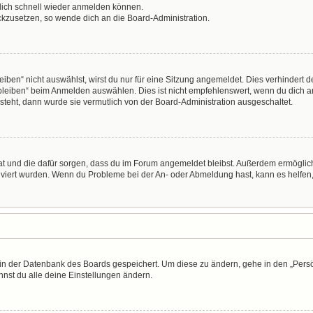
 dich schnell wieder anmelden können.
ückzusetzen, so wende dich an die Board-Administration.
en“ nicht auswählst, wirst du nur für eine Sitzung angemeldet. Dies verhindert 
leiben“ beim Anmelden auswählen. Dies ist nicht empfehlenswert, wenn du dich an
 steht, dann wurde sie vermutlich von der Board-Administration ausgeschaltet.
 hat und die dafür sorgen, dass du im Forum angemeldet bleibst. Außerdem ermögli
tiviert wurden. Wenn du Probleme bei der An- oder Abmeldung hast, kann es helfen
n in der Datenbank des Boards gespeichert. Um diese zu ändern, gehe in den „Persö
nst du alle deine Einstellungen ändern.