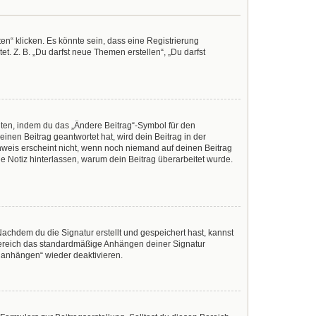
n“ klicken. Es könnte sein, dass eine Registrierung
t. Z. B. „Du darfst neue Themen erstellen“, „Du darfst
iten, indem du das „Ändere Beitrag“-Symbol für den
inen Beitrag geantwortet hat, wird dein Beitrag in der
nweis erscheint nicht, wenn noch niemand auf deinen Beitrag
ine Notiz hinterlassen, warum dein Beitrag überarbeitet wurde.
achdem du die Signatur erstellt und gespeichert hast, kannst
Bereich das standardmäßige Anhängen deiner Signatur
r anhängen“ wieder deaktivieren.