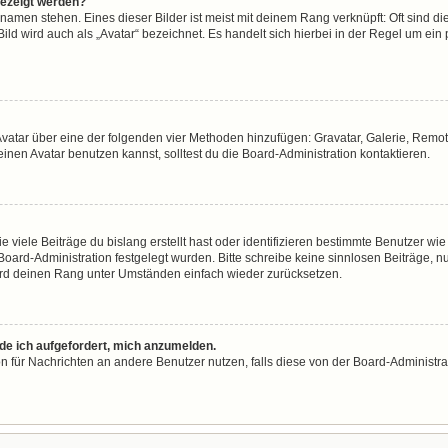
gezeigt werden?
namen stehen. Eines dieser Bilder ist meist mit deinem Rang verknüpft: Oft sind di
ld wird auch als „Avatar“ bezeichnet. Es handelt sich hierbei in der Regel um ein
n Avatar über eine der folgenden vier Methoden hinzufügen: Gravatar, Galerie, Re
en Avatar benutzen kannst, solltest du die Board-Administration kontaktieren.
viele Beiträge du bislang erstellt hast oder identifizieren bestimmte Benutzer w
 Board-Administration festgelegt wurden. Bitte schreibe keine sinnlosen Beiträge
wird deinen Rang unter Umständen einfach wieder zurücksetzen.
rde ich aufgefordert, mich anzumelden.
ion für Nachrichten an andere Benutzer nutzen, falls diese von der Board-Administ