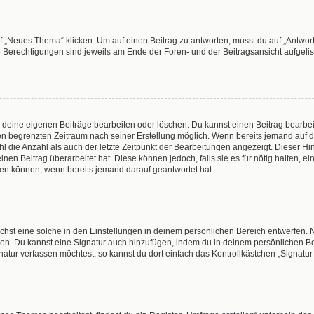
„Neues Thema“ klicken. Um auf einen Beitrag zu antworten, musst du auf „Antworte
e Berechtigungen sind jeweils am Ende der Foren- und der Beitragsansicht aufgeliste
r deine eigenen Beiträge bearbeiten oder löschen. Du kannst einen Beitrag bearbe
inen begrenzten Zeitraum nach seiner Erstellung möglich. Wenn bereits jemand auf de
 die Anzahl als auch der letzte Zeitpunkt der Bearbeitungen angezeigt. Dieser Hi
en Beitrag überarbeitet hat. Diese können jedoch, falls sie es für nötig halten, e
hen können, wenn bereits jemand darauf geantwortet hat.
hst eine solche in den Einstellungen in deinem persönlichen Bereich entwerfen. N
eren. Du kannst eine Signatur auch hinzufügen, indem du in deinem persönlichen 
atur verfassen möchtest, so kannst du dort einfach das Kontrollkästchen „Signatu