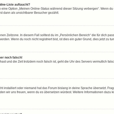
line-Liste auftaucht?
n eine Option „Meinen Online-Status während dieser Sitzung verbergen“. Wenn du d
st dann als unsichtbarer Besucher gezählt.
en Zeitzone. In diesem Fall solltest du im „Persönlichen Bereich“ die für dich passe
den. Wenn du noch nicht registriert bist, ist dies ein guter Grund, dies jetzt zu tun
mer noch falsch!
t hast und die Zeit trotzdem noch falsch ist, geht die Uhr des Servers vermutlich fal
ht installiert oder niemand hat das Forum bislang in deine Sprache übersetzt. Frag
, würden wir uns freuen, wenn du es übersetzen würdest. Weitere Informationen dazu