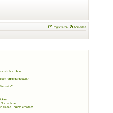
Registrieren
Anmelden
ete ich ihnen bei?
en farbig dargestellt?
tartseite?
icken!
 Nachrichten!
ed dieses Forums erhalten!