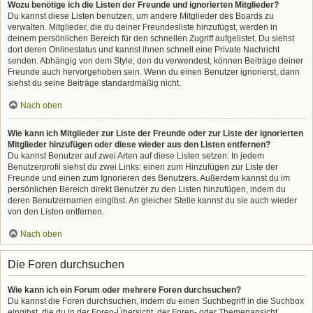
Wozu benötige ich die Listen der Freunde und ignorierten Mitglieder?
Du kannst diese Listen benutzen, um andere Mitglieder des Boards zu
verwalten. Mitglieder, die du deiner Freundesliste hinzufügst, werden in
deinem persönlichen Bereich für den schnellen Zugriff aufgelistet. Du siehst
dort deren Onlinestatus und kannst ihnen schnell eine Private Nachricht
senden. Abhängig von dem Style, den du verwendest, können Beiträge deiner
Freunde auch hervorgehoben sein. Wenn du einen Benutzer ignorierst, dann
siehst du seine Beiträge standardmäßig nicht.
Nach oben
Wie kann ich Mitglieder zur Liste der Freunde oder zur Liste der ignorierten
Mitglieder hinzufügen oder diese wieder aus den Listen entfernen?
Du kannst Benutzer auf zwei Arten auf diese Listen setzen: In jedem
Benutzerprofil siehst du zwei Links: einen zum Hinzufügen zur Liste der
Freunde und einen zum Ignorieren des Benutzers. Außerdem kannst du im
persönlichen Bereich direkt Benutzer zu den Listen hinzufügen, indem du
deren Benutzernamen eingibst. An gleicher Stelle kannst du sie auch wieder
von den Listen entfernen.
Nach oben
Die Foren durchsuchen
Wie kann ich ein Forum oder mehrere Foren durchsuchen?
Du kannst die Foren durchsuchen, indem du einen Suchbegriff in die Suchbox
eingibst, die du in der Foren-Übersicht, der Foren- oder Themenansicht