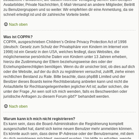
Avatarbilder, Private Nachrichten, E-Mail-Versand an andere Mitglieder, Beitritt
zu Benutzergruppen und so weiter. Wir empfehlen dir eine Anmeldung, da sie
schnell erledigt ist und dir zahlreiche Vorteile bietet.
Nach oben
Was ist COPPA?
COPPA, ausgeschrieben Children’s Online Privacy Protection Act of 1998
(deutsch: Gesetz zum Schutz der Privatsphäre von Kindern im Internet von
1998) ist ein Gesetz in den USA, welches festlegt, dass Websites, die
möglicherweise persönliche Daten von Kindern unter 13 Jahren erheben,
hierzu die Zustimmung der Eltern beziehungsweise des oder der
Erziehungsberechtigten benötigen. Wenn du dir unsicher bist, ob dies auf dich
oder die Website, auf der du dich zu registrieren versuchst, zutrifft, ziehe einen
rechtlichen Beistand zu Rate. Bitte beachte, dass phpBB Limited und der
Besitzer dieses Boards keine Rechtsberatung anbieten kann und nicht die
Anlaufstelle für Rechtsangelegenheiten jeglicher Art ist; außer solchen, die
unter der Frage „An wen soll ich mich wenden, falls es Beschwerden oder
juristische Anfragen zu diesem Forum gibt?“ behandelt werden.
Nach oben
Warum kann ich mich nicht registrieren?
Es kann sein, dass die Board-Administration die Registrierung komplett
ausgeschaltet hat, damit sich keine neuen Benutzer mehr anmelden können.
Es könnte auch sein, dass deine IP-Adresse oder der Benutzername, mit dem
du dich registrieren möchtest, gesperrt wurden. Um Hilfe zu erhalten, wende