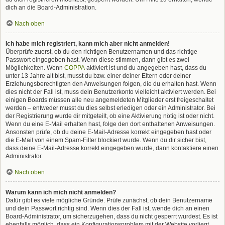
dich an die Board-Administration.
Nach oben
Ich habe mich registriert, kann mich aber nicht anmelden!
Überprüfe zuerst, ob du den richtigen Benutzernamen und das richtige
Passwort eingegeben hast. Wenn diese stimmen, dann gibt es zwei
Möglichkeiten. Wenn
COPPA
aktiviert ist und du angegeben hast, dass du
unter 13 Jahre alt bist, musst du bzw. einer deiner Eltern oder deiner
Erziehungsberechtigten den Anweisungen folgen, die du erhalten hast. Wenn
dies nicht der Fall ist, muss dein Benutzerkonto vielleicht aktiviert werden. Bei
einigen Boards müssen alle neu angemeldeten Mitglieder erst freigeschaltet
werden – entweder musst du dies selbst erledigen oder ein Administrator. Bei
der Registrierung wurde dir mitgeteilt, ob eine Aktivierung nötig ist oder nicht.
Wenn du eine E-Mail erhalten hast, folge den dort enthaltenen Anweisungen.
Ansonsten prüfe, ob du deine E-Mail-Adresse korrekt eingegeben hast oder
die E-Mail von einem Spam-Filter blockiert wurde. Wenn du dir sicher bist,
dass deine E-Mail-Adresse korrekt eingegeben wurde, dann kontaktiere einen
Administrator.
Nach oben
Warum kann ich mich nicht anmelden?
Dafür gibt es viele mögliche Gründe. Prüfe zunächst, ob dein Benutzername
und dein Passwort richtig sind. Wenn dies der Fall ist, wende dich an einen
Board-Administrator, um sicherzugehen, dass du nicht gesperrt wurdest. Es ist
ebenfalls möglich, dass ein Konfigurationsproblem mit der Website vorliegt,