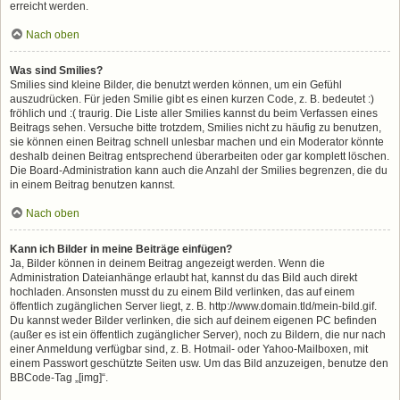
erreicht werden.
Nach oben
Was sind Smilies?
Smilies sind kleine Bilder, die benutzt werden können, um ein Gefühl
auszudrücken. Für jeden Smilie gibt es einen kurzen Code, z. B. bedeutet :)
fröhlich und :( traurig. Die Liste aller Smilies kannst du beim Verfassen eines
Beitrags sehen. Versuche bitte trotzdem, Smilies nicht zu häufig zu benutzen,
sie können einen Beitrag schnell unlesbar machen und ein Moderator könnte
deshalb deinen Beitrag entsprechend überarbeiten oder gar komplett löschen.
Die Board-Administration kann auch die Anzahl der Smilies begrenzen, die du
in einem Beitrag benutzen kannst.
Nach oben
Kann ich Bilder in meine Beiträge einfügen?
Ja, Bilder können in deinem Beitrag angezeigt werden. Wenn die
Administration Dateianhänge erlaubt hat, kannst du das Bild auch direkt
hochladen. Ansonsten musst du zu einem Bild verlinken, das auf einem
öffentlich zugänglichen Server liegt, z. B. http://www.domain.tld/mein-bild.gif.
Du kannst weder Bilder verlinken, die sich auf deinem eigenen PC befinden
(außer es ist ein öffentlich zugänglicher Server), noch zu Bildern, die nur nach
einer Anmeldung verfügbar sind, z. B. Hotmail- oder Yahoo-Mailboxen, mit
einem Passwort geschützte Seiten usw. Um das Bild anzuzeigen, benutze den
BBCode-Tag „[img]“.