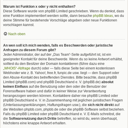
Warum ist Funktion x oder y nicht enthalten?
Diese Software wurde von phpBB Limited geschrieben. Wenn du denkst, dass
eine Funktion implementiert werden sollte, dann besuche
phpBB Ideas
, wo du
deine Stimme für bestehende Vorschläge abgeben oder neue Funktionen
vorschlagen kannst.
Nach oben
An wen soll ich mich wenden, falls es Beschwerden oder juristische
Anfragen zu diesem Forum gibt?
Jeder Administrator, der auf der „Das Team“-Seite aufgeführt ist, ist ein
geeigneter Kontakt für deine Beschwerde. Wenn du so keine Antwort erhältst,
solltest du den Besitzer der Domain kontaktieren (führe dazu eine
„WHOIS“-Abfrage
durch) oder — falls diese Seite bei einem kostenlosen
Webhoster wie z. B. Yahoo!, free.fr, funpic.de usw. liegt — den Support oder
den Abuse-Kontakt des betreffenden Dienstes. Bitte beachte, dass phpBB
Limited (phpBB.com) und phpBB Deutschland e. V. (phpBB.de)
absolut
keinen Einfluss
auf die Benutzung oder den oder die Benutzer der
Forensoftware haben und dafür in keiner Weise zur Verantwortung
herangezogen werden können. Kontaktiere daher nie phpBB Limited oder
phpBB Deutschland e. V. in Zusammenhang mit jeglichen juristischen Fragen
(Unterlassungserklärungen, Haftungsfragen usw.), die
sich nicht direkt
auf
die Websiten phpbb.com, phpbb.de oder die phpBB-Software selbst beziehen.
Falls du phpBB Limited oder phpBB Deutschland e. V. E-Mails schreibst, die
die
Softwarenutzung durch Dritte
betreffen, so wirst du, wenn überhaupt,
höchstens eine knappe Antwort erhalten.