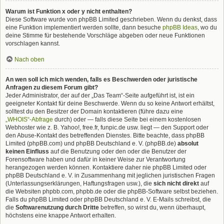
Warum ist Funktion x oder y nicht enthalten?
Diese Software wurde von phpBB Limited geschrieben. Wenn du denkst, dass
eine Funktion implementiert werden sollte, dann besuche
phpBB Ideas
, wo du
deine Stimme für bestehende Vorschläge abgeben oder neue Funktionen
vorschlagen kannst.
Nach oben
An wen soll ich mich wenden, falls es Beschwerden oder juristische
Anfragen zu diesem Forum gibt?
Jeder Administrator, der auf der „Das Team“-Seite aufgeführt ist, ist ein
geeigneter Kontakt für deine Beschwerde. Wenn du so keine Antwort erhältst,
solltest du den Besitzer der Domain kontaktieren (führe dazu eine
„WHOIS“-Abfrage
durch) oder — falls diese Seite bei einem kostenlosen
Webhoster wie z. B. Yahoo!, free.fr, funpic.de usw. liegt — den Support oder
den Abuse-Kontakt des betreffenden Dienstes. Bitte beachte, dass phpBB
Limited (phpBB.com) und phpBB Deutschland e. V. (phpBB.de)
absolut
keinen Einfluss
auf die Benutzung oder den oder die Benutzer der
Forensoftware haben und dafür in keiner Weise zur Verantwortung
herangezogen werden können. Kontaktiere daher nie phpBB Limited oder
phpBB Deutschland e. V. in Zusammenhang mit jeglichen juristischen Fragen
(Unterlassungserklärungen, Haftungsfragen usw.), die
sich nicht direkt
auf
die Websiten phpbb.com, phpbb.de oder die phpBB-Software selbst beziehen.
Falls du phpBB Limited oder phpBB Deutschland e. V. E-Mails schreibst, die
die
Softwarenutzung durch Dritte
betreffen, so wirst du, wenn überhaupt,
höchstens eine knappe Antwort erhalten.