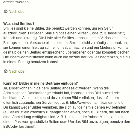
erreicht werden.
Nach oben
Was sind Smilies?
Smilies sind kleine Bilder, die benutzt werden können, um ein Gefühl
auszudrücken. Für jeden Smilie gibt es einen kurzen Code, z. B. bedeutet :)
fröhlich und :( traurig. Die Liste aller Smilies kannst du beim Verfassen eines
Beitrags sehen. Versuche bitte trotzdem, Smilies nicht zu häufig zu benutzen,
sie können einen Beitrag schnell unlesbar machen und ein Moderator könnte
deshalb deinen Beitrag entsprechend überarbeiten oder gar komplett löschen.
Die Board-Administration kann auch die Anzahl der Smilies begrenzen, die du
in einem Beitrag benutzen kannst.
Nach oben
Kann ich Bilder in meine Beiträge einfügen?
Ja, Bilder können in deinem Beitrag angezeigt werden. Wenn die
Administration Dateianhänge erlaubt hat, kannst du das Bild auch direkt
hochladen. Ansonsten musst du zu einem Bild verlinken, das auf einem
öffentlich zugänglichen Server liegt, z. B. http://www.domain.tld/mein-bild.gif.
Du kannst weder Bilder verlinken, die sich auf deinem eigenen PC befinden
(außer es ist ein öffentlich zugänglicher Server), noch zu Bildern, die nur nach
einer Anmeldung verfügbar sind, z. B. Hotmail- oder Yahoo-Mailboxen, mit
einem Passwort geschützte Seiten usw. Um das Bild anzuzeigen, benutze den
BBCode-Tag „[img]“.