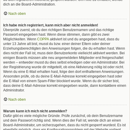
dich an die Board-Administration.
Nach oben
Ich habe mich registriert, kann mich aber nicht anmelden!
Überprüfe zuerst, ob du den richtigen Benutzernamen und das richtige
Passwort eingegeben hast. Wenn diese stimmen, dann gibt es zwei
Möglichkeiten. Wenn
COPPA
aktiviert ist und du angegeben hast, dass du
unter 13 Jahre alt bist, musst du bzw. einer deiner Eltern oder deiner
Erziehungsberechtigten den Anweisungen folgen, die du erhalten hast. Wenn
dies nicht der Fall ist, muss dein Benutzerkonto vielleicht aktiviert werden. Bei
einigen Boards müssen alle neu angemeldeten Mitglieder erst freigeschaltet
werden – entweder musst du dies selbst erledigen oder ein Administrator. Bei
der Registrierung wurde dir mitgeteilt, ob eine Aktivierung nötig ist oder nicht.
Wenn du eine E-Mail erhalten hast, folge den dort enthaltenen Anweisungen.
Ansonsten prüfe, ob du deine E-Mail-Adresse korrekt eingegeben hast oder
die E-Mail von einem Spam-Filter blockiert wurde. Wenn du dir sicher bist,
dass deine E-Mail-Adresse korrekt eingegeben wurde, dann kontaktiere einen
Administrator.
Nach oben
Warum kann ich mich nicht anmelden?
Dafür gibt es viele mögliche Gründe. Prüfe zunächst, ob dein Benutzername
und dein Passwort richtig sind. Wenn dies der Fall ist, wende dich an einen
Board-Administrator, um sicherzugehen, dass du nicht gesperrt wurdest. Es ist
ebenfalls möglich, dass ein Konfigurationsproblem mit der Website vorliegt,