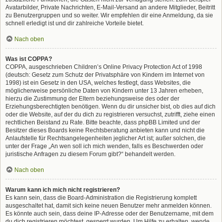
Avatarbilder, Private Nachrichten, E-Mail-Versand an andere Mitglieder, Beitritt
zu Benutzergruppen und so weiter. Wir empfehlen dir eine Anmeldung, da sie
schnell erledigt ist und dir zahlreiche Vorteile bietet.
Nach oben
Was ist COPPA?
COPPA, ausgeschrieben Children’s Online Privacy Protection Act of 1998
(deutsch: Gesetz zum Schutz der Privatsphäre von Kindern im Internet von
1998) ist ein Gesetz in den USA, welches festlegt, dass Websites, die
möglicherweise persönliche Daten von Kindern unter 13 Jahren erheben,
hierzu die Zustimmung der Eltern beziehungsweise des oder der
Erziehungsberechtigten benötigen. Wenn du dir unsicher bist, ob dies auf dich
oder die Website, auf der du dich zu registrieren versuchst, zutrifft, ziehe einen
rechtlichen Beistand zu Rate. Bitte beachte, dass phpBB Limited und der
Besitzer dieses Boards keine Rechtsberatung anbieten kann und nicht die
Anlaufstelle für Rechtsangelegenheiten jeglicher Art ist; außer solchen, die
unter der Frage „An wen soll ich mich wenden, falls es Beschwerden oder
juristische Anfragen zu diesem Forum gibt?“ behandelt werden.
Nach oben
Warum kann ich mich nicht registrieren?
Es kann sein, dass die Board-Administration die Registrierung komplett
ausgeschaltet hat, damit sich keine neuen Benutzer mehr anmelden können.
Es könnte auch sein, dass deine IP-Adresse oder der Benutzername, mit dem
du dich registrieren möchtest, gesperrt wurden. Um Hilfe zu erhalten, wende