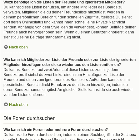
Wozu benötige ich die Listen der Freunde und ignorierten Mitglieder?
Du kannst diese Listen benutzen, um andere Mitglieder des Boards zu
verwalten. Mitglieder, die du deiner Freundesliste hinzufügst, werden in
deinem persönlichen Bereich für den schnellen Zugriff aufgelistet. Du siehst
dort deren Onlinestatus und kannst ihnen schnell eine Private Nachricht
senden. Abhängig von dem Style, den du verwendest, können Beiträge deiner
Freunde auch hervorgehoben sein. Wenn du einen Benutzer ignorierst, dann
siehst du seine Beiträge standardmäßig nicht.
Nach oben
Wie kann ich Mitglieder zur Liste der Freunde oder zur Liste der ignorierten
Mitglieder hinzufügen oder diese wieder aus den Listen entfernen?
Du kannst Benutzer auf zwei Arten auf diese Listen setzen: In jedem
Benutzerprofil siehst du zwei Links: einen zum Hinzufügen zur Liste der
Freunde und einen zum Ignorieren des Benutzers. Außerdem kannst du im
persönlichen Bereich direkt Benutzer zu den Listen hinzufügen, indem du
deren Benutzernamen eingibst. An gleicher Stelle kannst du sie auch wieder
von den Listen entfernen.
Nach oben
Die Foren durchsuchen
Wie kann ich ein Forum oder mehrere Foren durchsuchen?
Du kannst die Foren durchsuchen, indem du einen Suchbegriff in die Suchbox
eingibst, die du in der Foren-Übersicht, der Foren- oder Themenansicht