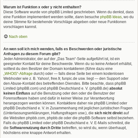
Warum ist Funktion x oder y nicht enthalten?
Diese Software wurde von phpBB Limited geschrieben. Wenn du denkst, dass
eine Funktion implementiert werden sollte, dann besuche
phpBB Ideas
, wo du
deine Stimme für bestehende Vorschläge abgeben oder neue Funktionen
vorschlagen kannst.
Nach oben
An wen soll ich mich wenden, falls es Beschwerden oder juristische
Anfragen zu diesem Forum gibt?
Jeder Administrator, der auf der „Das Team“-Seite aufgeführt ist, ist ein
geeigneter Kontakt für deine Beschwerde. Wenn du so keine Antwort erhältst,
solltest du den Besitzer der Domain kontaktieren (führe dazu eine
„WHOIS“-Abfrage
durch) oder — falls diese Seite bei einem kostenlosen
Webhoster wie z. B. Yahoo!, free.fr, funpic.de usw. liegt — den Support oder
den Abuse-Kontakt des betreffenden Dienstes. Bitte beachte, dass phpBB
Limited (phpBB.com) und phpBB Deutschland e. V. (phpBB.de)
absolut
keinen Einfluss
auf die Benutzung oder den oder die Benutzer der
Forensoftware haben und dafür in keiner Weise zur Verantwortung
herangezogen werden können. Kontaktiere daher nie phpBB Limited oder
phpBB Deutschland e. V. in Zusammenhang mit jeglichen juristischen Fragen
(Unterlassungserklärungen, Haftungsfragen usw.), die
sich nicht direkt
auf
die Websiten phpbb.com, phpbb.de oder die phpBB-Software selbst beziehen.
Falls du phpBB Limited oder phpBB Deutschland e. V. E-Mails schreibst, die
die
Softwarenutzung durch Dritte
betreffen, so wirst du, wenn überhaupt,
höchstens eine knappe Antwort erhalten.