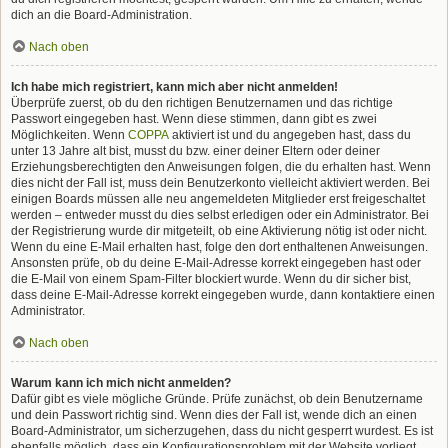
dich an die Board-Administration.
Nach oben
Ich habe mich registriert, kann mich aber nicht anmelden!
Überprüfe zuerst, ob du den richtigen Benutzernamen und das richtige
Passwort eingegeben hast. Wenn diese stimmen, dann gibt es zwei
Möglichkeiten. Wenn
COPPA
aktiviert ist und du angegeben hast, dass du
unter 13 Jahre alt bist, musst du bzw. einer deiner Eltern oder deiner
Erziehungsberechtigten den Anweisungen folgen, die du erhalten hast. Wenn
dies nicht der Fall ist, muss dein Benutzerkonto vielleicht aktiviert werden. Bei
einigen Boards müssen alle neu angemeldeten Mitglieder erst freigeschaltet
werden – entweder musst du dies selbst erledigen oder ein Administrator. Bei
der Registrierung wurde dir mitgeteilt, ob eine Aktivierung nötig ist oder nicht.
Wenn du eine E-Mail erhalten hast, folge den dort enthaltenen Anweisungen.
Ansonsten prüfe, ob du deine E-Mail-Adresse korrekt eingegeben hast oder
die E-Mail von einem Spam-Filter blockiert wurde. Wenn du dir sicher bist,
dass deine E-Mail-Adresse korrekt eingegeben wurde, dann kontaktiere einen
Administrator.
Nach oben
Warum kann ich mich nicht anmelden?
Dafür gibt es viele mögliche Gründe. Prüfe zunächst, ob dein Benutzername
und dein Passwort richtig sind. Wenn dies der Fall ist, wende dich an einen
Board-Administrator, um sicherzugehen, dass du nicht gesperrt wurdest. Es ist
ebenfalls möglich, dass ein Konfigurationsproblem mit der Website vorliegt,