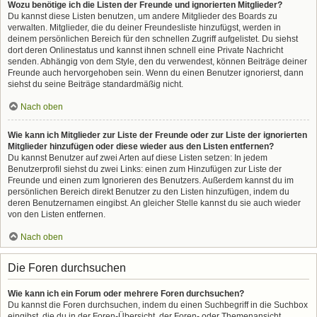
Wozu benötige ich die Listen der Freunde und ignorierten Mitglieder?
Du kannst diese Listen benutzen, um andere Mitglieder des Boards zu
verwalten. Mitglieder, die du deiner Freundesliste hinzufügst, werden in
deinem persönlichen Bereich für den schnellen Zugriff aufgelistet. Du siehst
dort deren Onlinestatus und kannst ihnen schnell eine Private Nachricht
senden. Abhängig von dem Style, den du verwendest, können Beiträge deiner
Freunde auch hervorgehoben sein. Wenn du einen Benutzer ignorierst, dann
siehst du seine Beiträge standardmäßig nicht.
Nach oben
Wie kann ich Mitglieder zur Liste der Freunde oder zur Liste der ignorierten
Mitglieder hinzufügen oder diese wieder aus den Listen entfernen?
Du kannst Benutzer auf zwei Arten auf diese Listen setzen: In jedem
Benutzerprofil siehst du zwei Links: einen zum Hinzufügen zur Liste der
Freunde und einen zum Ignorieren des Benutzers. Außerdem kannst du im
persönlichen Bereich direkt Benutzer zu den Listen hinzufügen, indem du
deren Benutzernamen eingibst. An gleicher Stelle kannst du sie auch wieder
von den Listen entfernen.
Nach oben
Die Foren durchsuchen
Wie kann ich ein Forum oder mehrere Foren durchsuchen?
Du kannst die Foren durchsuchen, indem du einen Suchbegriff in die Suchbox
eingibst, die du in der Foren-Übersicht, der Foren- oder Themenansicht