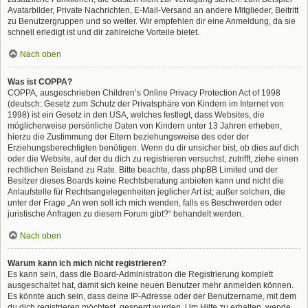
Avatarbilder, Private Nachrichten, E-Mail-Versand an andere Mitglieder, Beitritt
zu Benutzergruppen und so weiter. Wir empfehlen dir eine Anmeldung, da sie
schnell erledigt ist und dir zahlreiche Vorteile bietet.
Nach oben
Was ist COPPA?
COPPA, ausgeschrieben Children’s Online Privacy Protection Act of 1998
(deutsch: Gesetz zum Schutz der Privatsphäre von Kindern im Internet von
1998) ist ein Gesetz in den USA, welches festlegt, dass Websites, die
möglicherweise persönliche Daten von Kindern unter 13 Jahren erheben,
hierzu die Zustimmung der Eltern beziehungsweise des oder der
Erziehungsberechtigten benötigen. Wenn du dir unsicher bist, ob dies auf dich
oder die Website, auf der du dich zu registrieren versuchst, zutrifft, ziehe einen
rechtlichen Beistand zu Rate. Bitte beachte, dass phpBB Limited und der
Besitzer dieses Boards keine Rechtsberatung anbieten kann und nicht die
Anlaufstelle für Rechtsangelegenheiten jeglicher Art ist; außer solchen, die
unter der Frage „An wen soll ich mich wenden, falls es Beschwerden oder
juristische Anfragen zu diesem Forum gibt?“ behandelt werden.
Nach oben
Warum kann ich mich nicht registrieren?
Es kann sein, dass die Board-Administration die Registrierung komplett
ausgeschaltet hat, damit sich keine neuen Benutzer mehr anmelden können.
Es könnte auch sein, dass deine IP-Adresse oder der Benutzername, mit dem
du dich registrieren möchtest, gesperrt wurden. Um Hilfe zu erhalten, wende