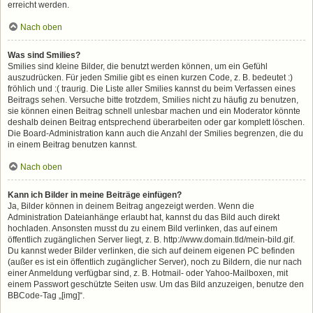
erreicht werden.
Nach oben
Was sind Smilies?
Smilies sind kleine Bilder, die benutzt werden können, um ein Gefühl
auszudrücken. Für jeden Smilie gibt es einen kurzen Code, z. B. bedeutet :)
fröhlich und :( traurig. Die Liste aller Smilies kannst du beim Verfassen eines
Beitrags sehen. Versuche bitte trotzdem, Smilies nicht zu häufig zu benutzen,
sie können einen Beitrag schnell unlesbar machen und ein Moderator könnte
deshalb deinen Beitrag entsprechend überarbeiten oder gar komplett löschen.
Die Board-Administration kann auch die Anzahl der Smilies begrenzen, die du
in einem Beitrag benutzen kannst.
Nach oben
Kann ich Bilder in meine Beiträge einfügen?
Ja, Bilder können in deinem Beitrag angezeigt werden. Wenn die
Administration Dateianhänge erlaubt hat, kannst du das Bild auch direkt
hochladen. Ansonsten musst du zu einem Bild verlinken, das auf einem
öffentlich zugänglichen Server liegt, z. B. http://www.domain.tld/mein-bild.gif.
Du kannst weder Bilder verlinken, die sich auf deinem eigenen PC befinden
(außer es ist ein öffentlich zugänglicher Server), noch zu Bildern, die nur nach
einer Anmeldung verfügbar sind, z. B. Hotmail- oder Yahoo-Mailboxen, mit
einem Passwort geschützte Seiten usw. Um das Bild anzuzeigen, benutze den
BBCode-Tag „[img]“.