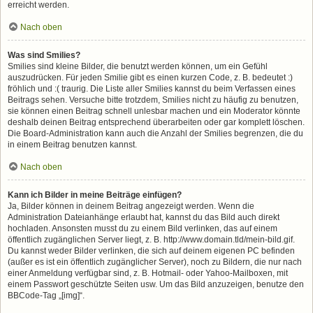
erreicht werden.
Nach oben
Was sind Smilies?
Smilies sind kleine Bilder, die benutzt werden können, um ein Gefühl
auszudrücken. Für jeden Smilie gibt es einen kurzen Code, z. B. bedeutet :)
fröhlich und :( traurig. Die Liste aller Smilies kannst du beim Verfassen eines
Beitrags sehen. Versuche bitte trotzdem, Smilies nicht zu häufig zu benutzen,
sie können einen Beitrag schnell unlesbar machen und ein Moderator könnte
deshalb deinen Beitrag entsprechend überarbeiten oder gar komplett löschen.
Die Board-Administration kann auch die Anzahl der Smilies begrenzen, die du
in einem Beitrag benutzen kannst.
Nach oben
Kann ich Bilder in meine Beiträge einfügen?
Ja, Bilder können in deinem Beitrag angezeigt werden. Wenn die
Administration Dateianhänge erlaubt hat, kannst du das Bild auch direkt
hochladen. Ansonsten musst du zu einem Bild verlinken, das auf einem
öffentlich zugänglichen Server liegt, z. B. http://www.domain.tld/mein-bild.gif.
Du kannst weder Bilder verlinken, die sich auf deinem eigenen PC befinden
(außer es ist ein öffentlich zugänglicher Server), noch zu Bildern, die nur nach
einer Anmeldung verfügbar sind, z. B. Hotmail- oder Yahoo-Mailboxen, mit
einem Passwort geschützte Seiten usw. Um das Bild anzuzeigen, benutze den
BBCode-Tag „[img]“.