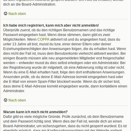
dich an die Board-Administration.
Nach oben
Ich habe mich registriert, kann mich aber nicht anmelden!
Überprüfe zuerst, ob du den richtigen Benutzernamen und das richtige
Passwort eingegeben hast. Wenn diese stimmen, dann gibt es zwei
Möglichkeiten. Wenn
COPPA
aktiviert ist und du angegeben hast, dass du
unter 13 Jahre alt bist, musst du bzw. einer deiner Eltern oder deiner
Erziehungsberechtigten den Anweisungen folgen, die du erhalten hast. Wenn
dies nicht der Fall ist, muss dein Benutzerkonto vielleicht aktiviert werden. Bei
einigen Boards müssen alle neu angemeldeten Mitglieder erst freigeschaltet
werden – entweder musst du dies selbst erledigen oder ein Administrator. Bei
der Registrierung wurde dir mitgeteilt, ob eine Aktivierung nötig ist oder nicht.
Wenn du eine E-Mail erhalten hast, folge den dort enthaltenen Anweisungen.
Ansonsten prüfe, ob du deine E-Mail-Adresse korrekt eingegeben hast oder
die E-Mail von einem Spam-Filter blockiert wurde. Wenn du dir sicher bist,
dass deine E-Mail-Adresse korrekt eingegeben wurde, dann kontaktiere einen
Administrator.
Nach oben
Warum kann ich mich nicht anmelden?
Dafür gibt es viele mögliche Gründe. Prüfe zunächst, ob dein Benutzername
und dein Passwort richtig sind. Wenn dies der Fall ist, wende dich an einen
Board-Administrator, um sicherzugehen, dass du nicht gesperrt wurdest. Es ist
ebenfalls möglich, dass ein Konfigurationsproblem mit der Website vorliegt,