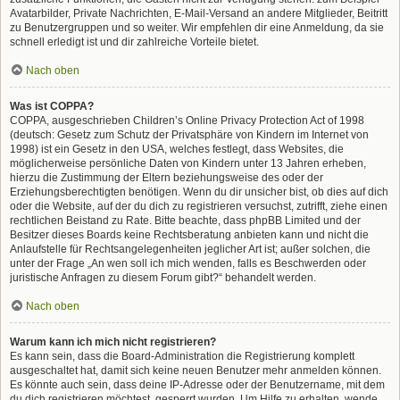
Avatarbilder, Private Nachrichten, E-Mail-Versand an andere Mitglieder, Beitritt
zu Benutzergruppen und so weiter. Wir empfehlen dir eine Anmeldung, da sie
schnell erledigt ist und dir zahlreiche Vorteile bietet.
Nach oben
Was ist COPPA?
COPPA, ausgeschrieben Children’s Online Privacy Protection Act of 1998
(deutsch: Gesetz zum Schutz der Privatsphäre von Kindern im Internet von
1998) ist ein Gesetz in den USA, welches festlegt, dass Websites, die
möglicherweise persönliche Daten von Kindern unter 13 Jahren erheben,
hierzu die Zustimmung der Eltern beziehungsweise des oder der
Erziehungsberechtigten benötigen. Wenn du dir unsicher bist, ob dies auf dich
oder die Website, auf der du dich zu registrieren versuchst, zutrifft, ziehe einen
rechtlichen Beistand zu Rate. Bitte beachte, dass phpBB Limited und der
Besitzer dieses Boards keine Rechtsberatung anbieten kann und nicht die
Anlaufstelle für Rechtsangelegenheiten jeglicher Art ist; außer solchen, die
unter der Frage „An wen soll ich mich wenden, falls es Beschwerden oder
juristische Anfragen zu diesem Forum gibt?“ behandelt werden.
Nach oben
Warum kann ich mich nicht registrieren?
Es kann sein, dass die Board-Administration die Registrierung komplett
ausgeschaltet hat, damit sich keine neuen Benutzer mehr anmelden können.
Es könnte auch sein, dass deine IP-Adresse oder der Benutzername, mit dem
du dich registrieren möchtest, gesperrt wurden. Um Hilfe zu erhalten, wende