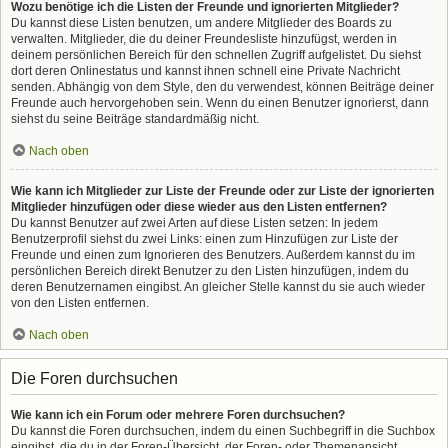
Wozu benötige ich die Listen der Freunde und ignorierten Mitglieder?
Du kannst diese Listen benutzen, um andere Mitglieder des Boards zu
verwalten. Mitglieder, die du deiner Freundesliste hinzufügst, werden in
deinem persönlichen Bereich für den schnellen Zugriff aufgelistet. Du siehst
dort deren Onlinestatus und kannst ihnen schnell eine Private Nachricht
senden. Abhängig von dem Style, den du verwendest, können Beiträge deiner
Freunde auch hervorgehoben sein. Wenn du einen Benutzer ignorierst, dann
siehst du seine Beiträge standardmäßig nicht.
Nach oben
Wie kann ich Mitglieder zur Liste der Freunde oder zur Liste der ignorierten
Mitglieder hinzufügen oder diese wieder aus den Listen entfernen?
Du kannst Benutzer auf zwei Arten auf diese Listen setzen: In jedem
Benutzerprofil siehst du zwei Links: einen zum Hinzufügen zur Liste der
Freunde und einen zum Ignorieren des Benutzers. Außerdem kannst du im
persönlichen Bereich direkt Benutzer zu den Listen hinzufügen, indem du
deren Benutzernamen eingibst. An gleicher Stelle kannst du sie auch wieder
von den Listen entfernen.
Nach oben
Die Foren durchsuchen
Wie kann ich ein Forum oder mehrere Foren durchsuchen?
Du kannst die Foren durchsuchen, indem du einen Suchbegriff in die Suchbox
eingibst, die du in der Foren-Übersicht, der Foren- oder Themenansicht