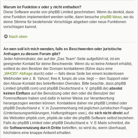
Warum ist Funktion x oder y nicht enthalten?
Diese Software wurde von phpBB Limited geschrieben. Wenn du denkst, dass
eine Funktion implementiert werden sollte, dann besuche
phpBB Ideas
, wo du
deine Stimme für bestehende Vorschläge abgeben oder neue Funktionen
vorschlagen kannst.
Nach oben
An wen soll ich mich wenden, falls es Beschwerden oder juristische
Anfragen zu diesem Forum gibt?
Jeder Administrator, der auf der „Das Team“-Seite aufgeführt ist, ist ein
geeigneter Kontakt für deine Beschwerde. Wenn du so keine Antwort erhältst,
solltest du den Besitzer der Domain kontaktieren (führe dazu eine
„WHOIS“-Abfrage
durch) oder — falls diese Seite bei einem kostenlosen
Webhoster wie z. B. Yahoo!, free.fr, funpic.de usw. liegt — den Support oder
den Abuse-Kontakt des betreffenden Dienstes. Bitte beachte, dass phpBB
Limited (phpBB.com) und phpBB Deutschland e. V. (phpBB.de)
absolut
keinen Einfluss
auf die Benutzung oder den oder die Benutzer der
Forensoftware haben und dafür in keiner Weise zur Verantwortung
herangezogen werden können. Kontaktiere daher nie phpBB Limited oder
phpBB Deutschland e. V. in Zusammenhang mit jeglichen juristischen Fragen
(Unterlassungserklärungen, Haftungsfragen usw.), die
sich nicht direkt
auf
die Websiten phpbb.com, phpbb.de oder die phpBB-Software selbst beziehen.
Falls du phpBB Limited oder phpBB Deutschland e. V. E-Mails schreibst, die
die
Softwarenutzung durch Dritte
betreffen, so wirst du, wenn überhaupt,
höchstens eine knappe Antwort erhalten.