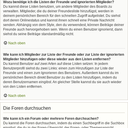
Wozu benötige ich die Listen der Freunde und ignorierten Mitglieder?
Du kannst diese Listen benutzen, um andere Mitglieder des Boards zu
verwalten. Mitglieder, die du deiner Freundesliste hinzufügst, werden in
deinem persönlichen Bereich für den schnellen Zugriff aufgelistet. Du siehst
dort deren Onlinestatus und kannst ihnen schnell eine Private Nachricht
senden. Abhängig von dem Style, den du verwendest, können Beiträge deiner
Freunde auch hervorgehoben sein. Wenn du einen Benutzer ignorierst, dann
siehst du seine Beiträge standardmäßig nicht.
Nach oben
Wie kann ich Mitglieder zur Liste der Freunde oder zur Liste der ignorierten
Mitglieder hinzufügen oder diese wieder aus den Listen entfernen?
Du kannst Benutzer auf zwei Arten auf diese Listen setzen: In jedem
Benutzerprofil siehst du zwei Links: einen zum Hinzufügen zur Liste der
Freunde und einen zum Ignorieren des Benutzers. Außerdem kannst du im
persönlichen Bereich direkt Benutzer zu den Listen hinzufügen, indem du
deren Benutzernamen eingibst. An gleicher Stelle kannst du sie auch wieder
von den Listen entfernen.
Nach oben
Die Foren durchsuchen
Wie kann ich ein Forum oder mehrere Foren durchsuchen?
Du kannst die Foren durchsuchen, indem du einen Suchbegriff in die Suchbox
eingibst, die du in der Foren-Übersicht, der Foren- oder Themenansicht