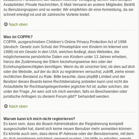
Avatarbilder, Private Nachrichten, E-Mail-Versand an andere Mitglieder, Beitritt
zu Benutzergruppen und so weiter. Wir empfehlen dir eine Anmeldung, da sie
schnell erledigt ist und dir zahlreiche Vorteile bietet.
Nach oben
Was ist COPPA?
COPPA, ausgeschrieben Children’s Online Privacy Protection Act of 1998
(deutsch: Gesetz zum Schutz der Privatsphäre von Kindern im Internet von
1998) ist ein Gesetz in den USA, welches festlegt, dass Websites, die
möglicherweise persönliche Daten von Kindern unter 13 Jahren erheben,
hierzu die Zustimmung der Eltern beziehungsweise des oder der
Erziehungsberechtigten benötigen. Wenn du dir unsicher bist, ob dies auf dich
oder die Website, auf der du dich zu registrieren versuchst, zutrifft, ziehe einen
rechtlichen Beistand zu Rate. Bitte beachte, dass phpBB Limited und der
Besitzer dieses Boards keine Rechtsberatung anbieten kann und nicht die
Anlaufstelle für Rechtsangelegenheiten jeglicher Art ist; außer solchen, die
unter der Frage „An wen soll ich mich wenden, falls es Beschwerden oder
juristische Anfragen zu diesem Forum gibt?“ behandelt werden.
Nach oben
Warum kann ich mich nicht registrieren?
Es kann sein, dass die Board-Administration die Registrierung komplett
ausgeschaltet hat, damit sich keine neuen Benutzer mehr anmelden können.
Es könnte auch sein, dass deine IP-Adresse oder der Benutzername, mit dem
du dich registrieren möchtest, gesperrt wurden. Um Hilfe zu erhalten, wende