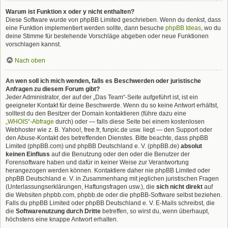
Warum ist Funktion x oder y nicht enthalten?
Diese Software wurde von phpBB Limited geschrieben. Wenn du denkst, dass
eine Funktion implementiert werden sollte, dann besuche
phpBB Ideas
, wo du
deine Stimme für bestehende Vorschläge abgeben oder neue Funktionen
vorschlagen kannst.
Nach oben
An wen soll ich mich wenden, falls es Beschwerden oder juristische
Anfragen zu diesem Forum gibt?
Jeder Administrator, der auf der „Das Team“-Seite aufgeführt ist, ist ein
geeigneter Kontakt für deine Beschwerde. Wenn du so keine Antwort erhältst,
solltest du den Besitzer der Domain kontaktieren (führe dazu eine
„WHOIS“-Abfrage
durch) oder — falls diese Seite bei einem kostenlosen
Webhoster wie z. B. Yahoo!, free.fr, funpic.de usw. liegt — den Support oder
den Abuse-Kontakt des betreffenden Dienstes. Bitte beachte, dass phpBB
Limited (phpBB.com) und phpBB Deutschland e. V. (phpBB.de)
absolut
keinen Einfluss
auf die Benutzung oder den oder die Benutzer der
Forensoftware haben und dafür in keiner Weise zur Verantwortung
herangezogen werden können. Kontaktiere daher nie phpBB Limited oder
phpBB Deutschland e. V. in Zusammenhang mit jeglichen juristischen Fragen
(Unterlassungserklärungen, Haftungsfragen usw.), die
sich nicht direkt
auf
die Websiten phpbb.com, phpbb.de oder die phpBB-Software selbst beziehen.
Falls du phpBB Limited oder phpBB Deutschland e. V. E-Mails schreibst, die
die
Softwarenutzung durch Dritte
betreffen, so wirst du, wenn überhaupt,
höchstens eine knappe Antwort erhalten.