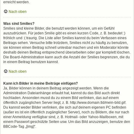
erreicht werden.
Nach oben
Was sind Smilies?
Smilies sind kleine Bilder, die benutzt werden können, um ein Gefühl
auszudrücken. Für jeden Smilie gibt es einen kurzen Code, z. B. bedeutet :)
fröhlich und :( traurig. Die Liste aller Smilies kannst du beim Verfassen eines
Beitrags sehen. Versuche bitte trotzdem, Smilies nicht zu häufig zu benutzen,
sie können einen Beitrag schnell unlesbar machen und ein Moderator könnte
deshalb deinen Beitrag entsprechend überarbeiten oder gar komplett löschen.
Die Board-Administration kann auch die Anzahl der Smilies begrenzen, die du
in einem Beitrag benutzen kannst.
Nach oben
Kann ich Bilder in meine Beiträge einfügen?
Ja, Bilder können in deinem Beitrag angezeigt werden. Wenn die
Administration Dateianhänge erlaubt hat, kannst du das Bild auch direkt
hochladen. Ansonsten musst du zu einem Bild verlinken, das auf einem
öffentlich zugänglichen Server liegt, z. B. http://www.domain.tld/mein-bild.gif.
Du kannst weder Bilder verlinken, die sich auf deinem eigenen PC befinden
(außer es ist ein öffentlich zugänglicher Server), noch zu Bildern, die nur nach
einer Anmeldung verfügbar sind, z. B. Hotmail- oder Yahoo-Mailboxen, mit
einem Passwort geschützte Seiten usw. Um das Bild anzuzeigen, benutze den
BBCode-Tag „[img]“.