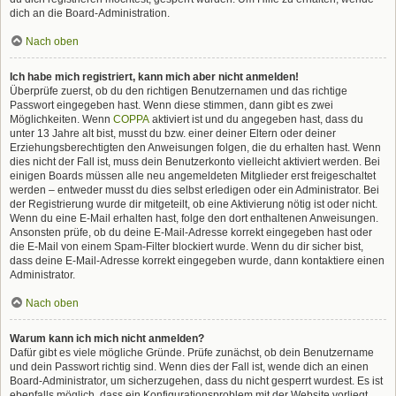
dich an die Board-Administration.
Nach oben
Ich habe mich registriert, kann mich aber nicht anmelden!
Überprüfe zuerst, ob du den richtigen Benutzernamen und das richtige
Passwort eingegeben hast. Wenn diese stimmen, dann gibt es zwei
Möglichkeiten. Wenn
COPPA
aktiviert ist und du angegeben hast, dass du
unter 13 Jahre alt bist, musst du bzw. einer deiner Eltern oder deiner
Erziehungsberechtigten den Anweisungen folgen, die du erhalten hast. Wenn
dies nicht der Fall ist, muss dein Benutzerkonto vielleicht aktiviert werden. Bei
einigen Boards müssen alle neu angemeldeten Mitglieder erst freigeschaltet
werden – entweder musst du dies selbst erledigen oder ein Administrator. Bei
der Registrierung wurde dir mitgeteilt, ob eine Aktivierung nötig ist oder nicht.
Wenn du eine E-Mail erhalten hast, folge den dort enthaltenen Anweisungen.
Ansonsten prüfe, ob du deine E-Mail-Adresse korrekt eingegeben hast oder
die E-Mail von einem Spam-Filter blockiert wurde. Wenn du dir sicher bist,
dass deine E-Mail-Adresse korrekt eingegeben wurde, dann kontaktiere einen
Administrator.
Nach oben
Warum kann ich mich nicht anmelden?
Dafür gibt es viele mögliche Gründe. Prüfe zunächst, ob dein Benutzername
und dein Passwort richtig sind. Wenn dies der Fall ist, wende dich an einen
Board-Administrator, um sicherzugehen, dass du nicht gesperrt wurdest. Es ist
ebenfalls möglich, dass ein Konfigurationsproblem mit der Website vorliegt,