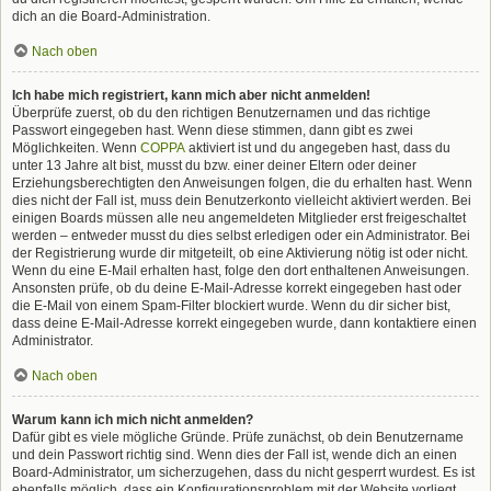
dich an die Board-Administration.
Nach oben
Ich habe mich registriert, kann mich aber nicht anmelden!
Überprüfe zuerst, ob du den richtigen Benutzernamen und das richtige
Passwort eingegeben hast. Wenn diese stimmen, dann gibt es zwei
Möglichkeiten. Wenn
COPPA
aktiviert ist und du angegeben hast, dass du
unter 13 Jahre alt bist, musst du bzw. einer deiner Eltern oder deiner
Erziehungsberechtigten den Anweisungen folgen, die du erhalten hast. Wenn
dies nicht der Fall ist, muss dein Benutzerkonto vielleicht aktiviert werden. Bei
einigen Boards müssen alle neu angemeldeten Mitglieder erst freigeschaltet
werden – entweder musst du dies selbst erledigen oder ein Administrator. Bei
der Registrierung wurde dir mitgeteilt, ob eine Aktivierung nötig ist oder nicht.
Wenn du eine E-Mail erhalten hast, folge den dort enthaltenen Anweisungen.
Ansonsten prüfe, ob du deine E-Mail-Adresse korrekt eingegeben hast oder
die E-Mail von einem Spam-Filter blockiert wurde. Wenn du dir sicher bist,
dass deine E-Mail-Adresse korrekt eingegeben wurde, dann kontaktiere einen
Administrator.
Nach oben
Warum kann ich mich nicht anmelden?
Dafür gibt es viele mögliche Gründe. Prüfe zunächst, ob dein Benutzername
und dein Passwort richtig sind. Wenn dies der Fall ist, wende dich an einen
Board-Administrator, um sicherzugehen, dass du nicht gesperrt wurdest. Es ist
ebenfalls möglich, dass ein Konfigurationsproblem mit der Website vorliegt,