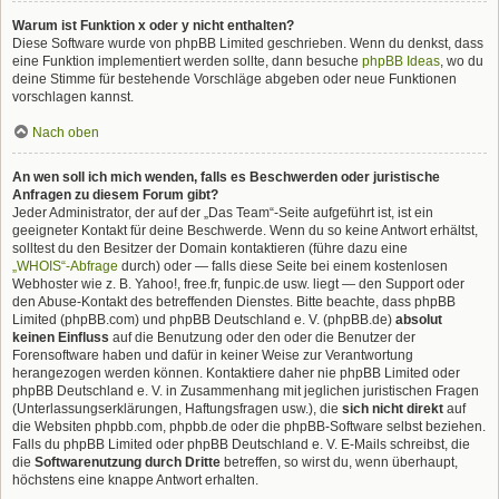
Warum ist Funktion x oder y nicht enthalten?
Diese Software wurde von phpBB Limited geschrieben. Wenn du denkst, dass
eine Funktion implementiert werden sollte, dann besuche
phpBB Ideas
, wo du
deine Stimme für bestehende Vorschläge abgeben oder neue Funktionen
vorschlagen kannst.
Nach oben
An wen soll ich mich wenden, falls es Beschwerden oder juristische
Anfragen zu diesem Forum gibt?
Jeder Administrator, der auf der „Das Team“-Seite aufgeführt ist, ist ein
geeigneter Kontakt für deine Beschwerde. Wenn du so keine Antwort erhältst,
solltest du den Besitzer der Domain kontaktieren (führe dazu eine
„WHOIS“-Abfrage
durch) oder — falls diese Seite bei einem kostenlosen
Webhoster wie z. B. Yahoo!, free.fr, funpic.de usw. liegt — den Support oder
den Abuse-Kontakt des betreffenden Dienstes. Bitte beachte, dass phpBB
Limited (phpBB.com) und phpBB Deutschland e. V. (phpBB.de)
absolut
keinen Einfluss
auf die Benutzung oder den oder die Benutzer der
Forensoftware haben und dafür in keiner Weise zur Verantwortung
herangezogen werden können. Kontaktiere daher nie phpBB Limited oder
phpBB Deutschland e. V. in Zusammenhang mit jeglichen juristischen Fragen
(Unterlassungserklärungen, Haftungsfragen usw.), die
sich nicht direkt
auf
die Websiten phpbb.com, phpbb.de oder die phpBB-Software selbst beziehen.
Falls du phpBB Limited oder phpBB Deutschland e. V. E-Mails schreibst, die
die
Softwarenutzung durch Dritte
betreffen, so wirst du, wenn überhaupt,
höchstens eine knappe Antwort erhalten.