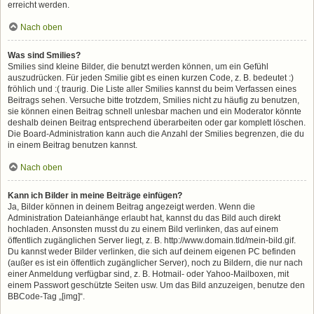
erreicht werden.
Nach oben
Was sind Smilies?
Smilies sind kleine Bilder, die benutzt werden können, um ein Gefühl
auszudrücken. Für jeden Smilie gibt es einen kurzen Code, z. B. bedeutet :)
fröhlich und :( traurig. Die Liste aller Smilies kannst du beim Verfassen eines
Beitrags sehen. Versuche bitte trotzdem, Smilies nicht zu häufig zu benutzen,
sie können einen Beitrag schnell unlesbar machen und ein Moderator könnte
deshalb deinen Beitrag entsprechend überarbeiten oder gar komplett löschen.
Die Board-Administration kann auch die Anzahl der Smilies begrenzen, die du
in einem Beitrag benutzen kannst.
Nach oben
Kann ich Bilder in meine Beiträge einfügen?
Ja, Bilder können in deinem Beitrag angezeigt werden. Wenn die
Administration Dateianhänge erlaubt hat, kannst du das Bild auch direkt
hochladen. Ansonsten musst du zu einem Bild verlinken, das auf einem
öffentlich zugänglichen Server liegt, z. B. http://www.domain.tld/mein-bild.gif.
Du kannst weder Bilder verlinken, die sich auf deinem eigenen PC befinden
(außer es ist ein öffentlich zugänglicher Server), noch zu Bildern, die nur nach
einer Anmeldung verfügbar sind, z. B. Hotmail- oder Yahoo-Mailboxen, mit
einem Passwort geschützte Seiten usw. Um das Bild anzuzeigen, benutze den
BBCode-Tag „[img]“.