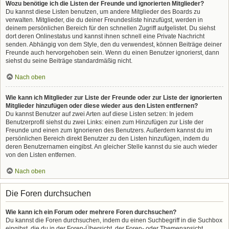
Wozu benötige ich die Listen der Freunde und ignorierten Mitglieder?
Du kannst diese Listen benutzen, um andere Mitglieder des Boards zu
verwalten. Mitglieder, die du deiner Freundesliste hinzufügst, werden in
deinem persönlichen Bereich für den schnellen Zugriff aufgelistet. Du siehst
dort deren Onlinestatus und kannst ihnen schnell eine Private Nachricht
senden. Abhängig von dem Style, den du verwendest, können Beiträge deiner
Freunde auch hervorgehoben sein. Wenn du einen Benutzer ignorierst, dann
siehst du seine Beiträge standardmäßig nicht.
Nach oben
Wie kann ich Mitglieder zur Liste der Freunde oder zur Liste der ignorierten
Mitglieder hinzufügen oder diese wieder aus den Listen entfernen?
Du kannst Benutzer auf zwei Arten auf diese Listen setzen: In jedem
Benutzerprofil siehst du zwei Links: einen zum Hinzufügen zur Liste der
Freunde und einen zum Ignorieren des Benutzers. Außerdem kannst du im
persönlichen Bereich direkt Benutzer zu den Listen hinzufügen, indem du
deren Benutzernamen eingibst. An gleicher Stelle kannst du sie auch wieder
von den Listen entfernen.
Nach oben
Die Foren durchsuchen
Wie kann ich ein Forum oder mehrere Foren durchsuchen?
Du kannst die Foren durchsuchen, indem du einen Suchbegriff in die Suchbox
eingibst, die du in der Foren-Übersicht, der Foren- oder Themenansicht