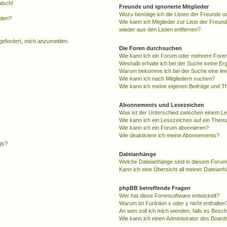
alsch!
Freunde und ignorierte Mitglieder
Wozu benötige ich die Listen der Freunde un
rden?
Wie kann ich Mitglieder zur Liste der Freund
wieder aus den Listen entfernen?
fgefordert, mich anzumelden.
Die Foren durchsuchen
Wie kann ich ein Forum oder mehrere For
Weshalb erhalte ich bei der Suche keine Er
Warum bekomme ich bei der Suche eine lee
Wie kann ich nach Mitgliedern suchen?
Wie kann ich meine eigenen Beiträge und T
Abonnements und Lesezeichen
Was ist der Unterschied zwischen einem L
Wie kann ich ein Lesezeichen auf ein Them
Wie kann ich ein Forum abonnieren?
Wie deaktiviere ich meine Abonnements?
gs?
Dateianhänge
Welche Dateianhänge sind in diesem Forum
Kann ich eine Übersicht all meiner Dateian
phpBB betreffende Fragen
Wer hat diese Forensoftware entwickelt?
Warum ist Funktion x oder y nicht enthalten
An wen soll ich mich wenden, falls es Besc
Wie kann ich einen Administrator des Board