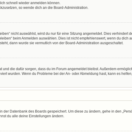
 dich schnell wieder anmelden können.
ückzusetzen, so wende dich an die Board-Administration.
en“ nicht auswählst, wirst du nur für eine Sitzung angemeldet. Dies verhindert 
leiben“ beim Anmelden auswählen. Dies ist nicht empfehlenswert, wenn du dich an
 steht, dann wurde sie vermutlich von der Board-Administration ausgeschaltet.
 hat und die dafür sorgen, dass du im Forum angemeldet bleibst. Außerdem ermögli
tiviert wurden. Wenn du Probleme bei der An- oder Abmeldung hast, kann es helfen
n in der Datenbank des Boards gespeichert. Um diese zu ändern, gehe in den „Persö
nst du alle deine Einstellungen ändern.