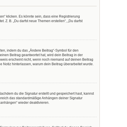
n“ klicken. Es könnte sein, dass eine Registrierung
t. Z. B. „Du darfst neue Themen erstellen“, „Du darfst
iten, indem du das „Ändere Beitrag“-Symbol für den
inen Beitrag geantwortet hat, wird dein Beitrag in der
nweis erscheint nicht, wenn noch niemand auf deinen Beitrag
ine Notiz hinterlassen, warum dein Beitrag überarbeitet wurde.
achdem du die Signatur erstellt und gespeichert hast, kannst
Bereich das standardmäßige Anhängen deiner Signatur
r anhängen“ wieder deaktivieren.