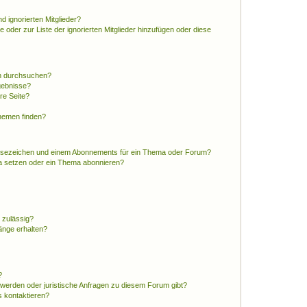
d ignorierten Mitglieder?
e oder zur Liste der ignorierten Mitglieder hinzufügen oder diese
en durchsuchen?
gebnisse?
re Seite?
hemen finden?
esezeichen und einem Abonnements für ein Thema oder Forum?
a setzen oder ein Thema abonnieren?
 zulässig?
hänge erhalten?
?
hwerden oder juristische Anfragen zu diesem Forum gibt?
s kontaktieren?