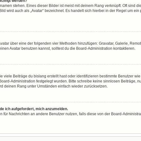
gezeigt werden?
namen stehen. Eines dieser Bilder ist meist mit deinem Rang verknüpft: Oft sind di
ld wird auch als „Avatar“ bezeichnet. Es handelt sich hierbei in der Regel um ein
n Avatar über eine der folgenden vier Methoden hinzufügen: Gravatar, Galerie, Re
en Avatar benutzen kannst, solltest du die Board-Administration kontaktieren.
viele Beiträge du bislang erstellt hast oder identifizieren bestimmte Benutzer w
 Board-Administration festgelegt wurden. Bitte schreibe keine sinnlosen Beiträge
wird deinen Rang unter Umständen einfach wieder zurücksetzen.
rde ich aufgefordert, mich anzumelden.
ion für Nachrichten an andere Benutzer nutzen, falls diese von der Board-Administ