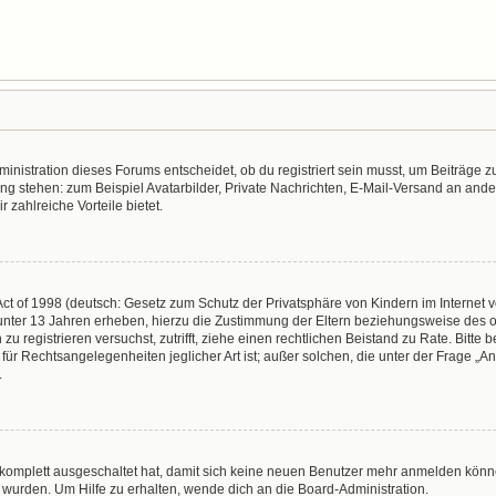
nistration dieses Forums entscheidet, ob du registriert sein musst, um Beiträge zu s
ung stehen: zum Beispiel Avatarbilder, Private Nachrichten, E-Mail-Versand an ander
r zahlreiche Vorteile bietet.
t of 1998 (deutsch: Gesetz zum Schutz der Privatsphäre von Kindern im Internet vo
unter 13 Jahren erheben, hierzu die Zustimmung der Eltern beziehungsweise des o
h zu registrieren versuchst, zutrifft, ziehe einen rechtlichen Beistand zu Rate. Bit
für Rechtsangelegenheiten jeglicher Art ist; außer solchen, die unter der Frage „
.
g komplett ausgeschaltet hat, damit sich keine neuen Benutzer mehr anmelden könn
 wurden. Um Hilfe zu erhalten, wende dich an die Board-Administration.