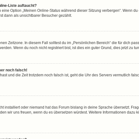
line-Liste auftaucht?
n eine Option „Meinen Online-Status während dieser Sitzung verbergen“. Wenn du d
st dann als unsichtbarer Besucher gezählt.
en Zeitzone. In diesem Fall solltest du im „Persönlichen Bereich“ die für dich passe
den. Wenn du noch nicht registriert bist, ist dies ein guter Grund, dies jetzt zu tun
mer noch falsch!
t hast und die Zeit trotzdem noch falsch ist, geht die Uhr des Servers vermutlich fal
ht installiert oder niemand hat das Forum bislang in deine Sprache übersetzt. Frag
, würden wir uns freuen, wenn du es übersetzen würdest. Weitere Informationen dazu