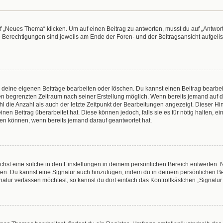
„Neues Thema“ klicken. Um auf einen Beitrag zu antworten, musst du auf „Antworte
e Berechtigungen sind jeweils am Ende der Foren- und der Beitragsansicht aufgeliste
r deine eigenen Beiträge bearbeiten oder löschen. Du kannst einen Beitrag bearbe
inen begrenzten Zeitraum nach seiner Erstellung möglich. Wenn bereits jemand auf de
 die Anzahl als auch der letzte Zeitpunkt der Bearbeitungen angezeigt. Dieser Hi
en Beitrag überarbeitet hat. Diese können jedoch, falls sie es für nötig halten, e
hen können, wenn bereits jemand darauf geantwortet hat.
hst eine solche in den Einstellungen in deinem persönlichen Bereich entwerfen. N
eren. Du kannst eine Signatur auch hinzufügen, indem du in deinem persönlichen 
atur verfassen möchtest, so kannst du dort einfach das Kontrollkästchen „Signatu