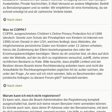
Avatarbilder, Private Nachrichten, E-Mail-Versand an andere Mitglieder, Beitritt
zu Benutzergruppen und so weiter. Wir empfehlen dir eine Anmeldung, da sie
schnell erledigt ist und dir zahlreiche Vorteile bietet.
Nach oben
Was ist COPPA?
COPPA, ausgeschrieben Children’s Online Privacy Protection Act of 1998
(deutsch: Gesetz zum Schutz der Privatsphäre von Kindern im Internet von
1998) ist ein Gesetz in den USA, welches festlegt, dass Websites, die
möglicherweise persönliche Daten von Kindern unter 13 Jahren erheben,
hierzu die Zustimmung der Eltern beziehungsweise des oder der
Erziehungsberechtigten benötigen. Wenn du dir unsicher bist, ob dies auf dich
oder die Website, auf der du dich zu registrieren versuchst, zutrifft, ziehe einen
rechtlichen Beistand zu Rate. Bitte beachte, dass phpBB Limited und der
Besitzer dieses Boards keine Rechtsberatung anbieten kann und nicht die
Anlaufstelle für Rechtsangelegenheiten jeglicher Art ist; außer solchen, die
unter der Frage „An wen soll ich mich wenden, falls es Beschwerden oder
juristische Anfragen zu diesem Forum gibt?“ behandelt werden.
Nach oben
Warum kann ich mich nicht registrieren?
Es kann sein, dass die Board-Administration die Registrierung komplett
ausgeschaltet hat, damit sich keine neuen Benutzer mehr anmelden können.
Es könnte auch sein, dass deine IP-Adresse oder der Benutzername, mit dem
du dich registrieren möchtest, gesperrt wurden. Um Hilfe zu erhalten, wende