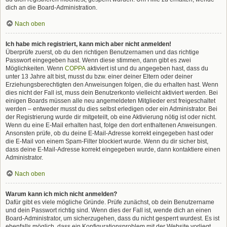
dich an die Board-Administration.
Nach oben
Ich habe mich registriert, kann mich aber nicht anmelden!
Überprüfe zuerst, ob du den richtigen Benutzernamen und das richtige
Passwort eingegeben hast. Wenn diese stimmen, dann gibt es zwei
Möglichkeiten. Wenn
COPPA
aktiviert ist und du angegeben hast, dass du
unter 13 Jahre alt bist, musst du bzw. einer deiner Eltern oder deiner
Erziehungsberechtigten den Anweisungen folgen, die du erhalten hast. Wenn
dies nicht der Fall ist, muss dein Benutzerkonto vielleicht aktiviert werden. Bei
einigen Boards müssen alle neu angemeldeten Mitglieder erst freigeschaltet
werden – entweder musst du dies selbst erledigen oder ein Administrator. Bei
der Registrierung wurde dir mitgeteilt, ob eine Aktivierung nötig ist oder nicht.
Wenn du eine E-Mail erhalten hast, folge den dort enthaltenen Anweisungen.
Ansonsten prüfe, ob du deine E-Mail-Adresse korrekt eingegeben hast oder
die E-Mail von einem Spam-Filter blockiert wurde. Wenn du dir sicher bist,
dass deine E-Mail-Adresse korrekt eingegeben wurde, dann kontaktiere einen
Administrator.
Nach oben
Warum kann ich mich nicht anmelden?
Dafür gibt es viele mögliche Gründe. Prüfe zunächst, ob dein Benutzername
und dein Passwort richtig sind. Wenn dies der Fall ist, wende dich an einen
Board-Administrator, um sicherzugehen, dass du nicht gesperrt wurdest. Es ist
ebenfalls möglich, dass ein Konfigurationsproblem mit der Website vorliegt,