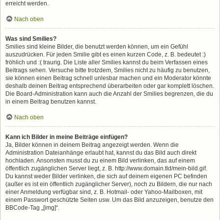
erreicht werden.
Nach oben
Was sind Smilies?
Smilies sind kleine Bilder, die benutzt werden können, um ein Gefühl
auszudrücken. Für jeden Smilie gibt es einen kurzen Code, z. B. bedeutet :)
fröhlich und :( traurig. Die Liste aller Smilies kannst du beim Verfassen eines
Beitrags sehen. Versuche bitte trotzdem, Smilies nicht zu häufig zu benutzen,
sie können einen Beitrag schnell unlesbar machen und ein Moderator könnte
deshalb deinen Beitrag entsprechend überarbeiten oder gar komplett löschen.
Die Board-Administration kann auch die Anzahl der Smilies begrenzen, die du
in einem Beitrag benutzen kannst.
Nach oben
Kann ich Bilder in meine Beiträge einfügen?
Ja, Bilder können in deinem Beitrag angezeigt werden. Wenn die
Administration Dateianhänge erlaubt hat, kannst du das Bild auch direkt
hochladen. Ansonsten musst du zu einem Bild verlinken, das auf einem
öffentlich zugänglichen Server liegt, z. B. http://www.domain.tld/mein-bild.gif.
Du kannst weder Bilder verlinken, die sich auf deinem eigenen PC befinden
(außer es ist ein öffentlich zugänglicher Server), noch zu Bildern, die nur nach
einer Anmeldung verfügbar sind, z. B. Hotmail- oder Yahoo-Mailboxen, mit
einem Passwort geschützte Seiten usw. Um das Bild anzuzeigen, benutze den
BBCode-Tag „[img]“.