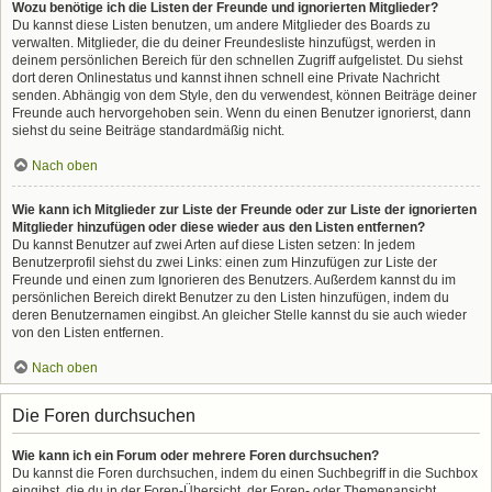
Wozu benötige ich die Listen der Freunde und ignorierten Mitglieder?
Du kannst diese Listen benutzen, um andere Mitglieder des Boards zu
verwalten. Mitglieder, die du deiner Freundesliste hinzufügst, werden in
deinem persönlichen Bereich für den schnellen Zugriff aufgelistet. Du siehst
dort deren Onlinestatus und kannst ihnen schnell eine Private Nachricht
senden. Abhängig von dem Style, den du verwendest, können Beiträge deiner
Freunde auch hervorgehoben sein. Wenn du einen Benutzer ignorierst, dann
siehst du seine Beiträge standardmäßig nicht.
Nach oben
Wie kann ich Mitglieder zur Liste der Freunde oder zur Liste der ignorierten
Mitglieder hinzufügen oder diese wieder aus den Listen entfernen?
Du kannst Benutzer auf zwei Arten auf diese Listen setzen: In jedem
Benutzerprofil siehst du zwei Links: einen zum Hinzufügen zur Liste der
Freunde und einen zum Ignorieren des Benutzers. Außerdem kannst du im
persönlichen Bereich direkt Benutzer zu den Listen hinzufügen, indem du
deren Benutzernamen eingibst. An gleicher Stelle kannst du sie auch wieder
von den Listen entfernen.
Nach oben
Die Foren durchsuchen
Wie kann ich ein Forum oder mehrere Foren durchsuchen?
Du kannst die Foren durchsuchen, indem du einen Suchbegriff in die Suchbox
eingibst, die du in der Foren-Übersicht, der Foren- oder Themenansicht