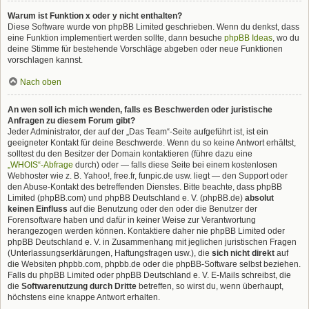
Warum ist Funktion x oder y nicht enthalten?
Diese Software wurde von phpBB Limited geschrieben. Wenn du denkst, dass
eine Funktion implementiert werden sollte, dann besuche
phpBB Ideas
, wo du
deine Stimme für bestehende Vorschläge abgeben oder neue Funktionen
vorschlagen kannst.
Nach oben
An wen soll ich mich wenden, falls es Beschwerden oder juristische
Anfragen zu diesem Forum gibt?
Jeder Administrator, der auf der „Das Team“-Seite aufgeführt ist, ist ein
geeigneter Kontakt für deine Beschwerde. Wenn du so keine Antwort erhältst,
solltest du den Besitzer der Domain kontaktieren (führe dazu eine
„WHOIS“-Abfrage
durch) oder — falls diese Seite bei einem kostenlosen
Webhoster wie z. B. Yahoo!, free.fr, funpic.de usw. liegt — den Support oder
den Abuse-Kontakt des betreffenden Dienstes. Bitte beachte, dass phpBB
Limited (phpBB.com) und phpBB Deutschland e. V. (phpBB.de)
absolut
keinen Einfluss
auf die Benutzung oder den oder die Benutzer der
Forensoftware haben und dafür in keiner Weise zur Verantwortung
herangezogen werden können. Kontaktiere daher nie phpBB Limited oder
phpBB Deutschland e. V. in Zusammenhang mit jeglichen juristischen Fragen
(Unterlassungserklärungen, Haftungsfragen usw.), die
sich nicht direkt
auf
die Websiten phpbb.com, phpbb.de oder die phpBB-Software selbst beziehen.
Falls du phpBB Limited oder phpBB Deutschland e. V. E-Mails schreibst, die
die
Softwarenutzung durch Dritte
betreffen, so wirst du, wenn überhaupt,
höchstens eine knappe Antwort erhalten.