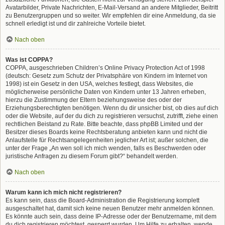
Avatarbilder, Private Nachrichten, E-Mail-Versand an andere Mitglieder, Beitritt
zu Benutzergruppen und so weiter. Wir empfehlen dir eine Anmeldung, da sie
schnell erledigt ist und dir zahlreiche Vorteile bietet.
Nach oben
Was ist COPPA?
COPPA, ausgeschrieben Children’s Online Privacy Protection Act of 1998
(deutsch: Gesetz zum Schutz der Privatsphäre von Kindern im Internet von
1998) ist ein Gesetz in den USA, welches festlegt, dass Websites, die
möglicherweise persönliche Daten von Kindern unter 13 Jahren erheben,
hierzu die Zustimmung der Eltern beziehungsweise des oder der
Erziehungsberechtigten benötigen. Wenn du dir unsicher bist, ob dies auf dich
oder die Website, auf der du dich zu registrieren versuchst, zutrifft, ziehe einen
rechtlichen Beistand zu Rate. Bitte beachte, dass phpBB Limited und der
Besitzer dieses Boards keine Rechtsberatung anbieten kann und nicht die
Anlaufstelle für Rechtsangelegenheiten jeglicher Art ist; außer solchen, die
unter der Frage „An wen soll ich mich wenden, falls es Beschwerden oder
juristische Anfragen zu diesem Forum gibt?“ behandelt werden.
Nach oben
Warum kann ich mich nicht registrieren?
Es kann sein, dass die Board-Administration die Registrierung komplett
ausgeschaltet hat, damit sich keine neuen Benutzer mehr anmelden können.
Es könnte auch sein, dass deine IP-Adresse oder der Benutzername, mit dem
du dich registrieren möchtest, gesperrt wurden. Um Hilfe zu erhalten, wende