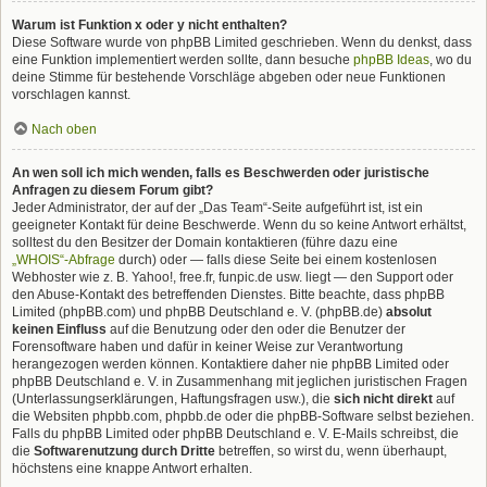
Warum ist Funktion x oder y nicht enthalten?
Diese Software wurde von phpBB Limited geschrieben. Wenn du denkst, dass
eine Funktion implementiert werden sollte, dann besuche
phpBB Ideas
, wo du
deine Stimme für bestehende Vorschläge abgeben oder neue Funktionen
vorschlagen kannst.
Nach oben
An wen soll ich mich wenden, falls es Beschwerden oder juristische
Anfragen zu diesem Forum gibt?
Jeder Administrator, der auf der „Das Team“-Seite aufgeführt ist, ist ein
geeigneter Kontakt für deine Beschwerde. Wenn du so keine Antwort erhältst,
solltest du den Besitzer der Domain kontaktieren (führe dazu eine
„WHOIS“-Abfrage
durch) oder — falls diese Seite bei einem kostenlosen
Webhoster wie z. B. Yahoo!, free.fr, funpic.de usw. liegt — den Support oder
den Abuse-Kontakt des betreffenden Dienstes. Bitte beachte, dass phpBB
Limited (phpBB.com) und phpBB Deutschland e. V. (phpBB.de)
absolut
keinen Einfluss
auf die Benutzung oder den oder die Benutzer der
Forensoftware haben und dafür in keiner Weise zur Verantwortung
herangezogen werden können. Kontaktiere daher nie phpBB Limited oder
phpBB Deutschland e. V. in Zusammenhang mit jeglichen juristischen Fragen
(Unterlassungserklärungen, Haftungsfragen usw.), die
sich nicht direkt
auf
die Websiten phpbb.com, phpbb.de oder die phpBB-Software selbst beziehen.
Falls du phpBB Limited oder phpBB Deutschland e. V. E-Mails schreibst, die
die
Softwarenutzung durch Dritte
betreffen, so wirst du, wenn überhaupt,
höchstens eine knappe Antwort erhalten.