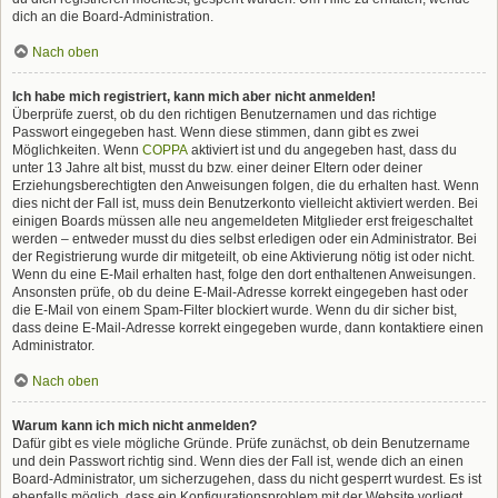
dich an die Board-Administration.
Nach oben
Ich habe mich registriert, kann mich aber nicht anmelden!
Überprüfe zuerst, ob du den richtigen Benutzernamen und das richtige
Passwort eingegeben hast. Wenn diese stimmen, dann gibt es zwei
Möglichkeiten. Wenn
COPPA
aktiviert ist und du angegeben hast, dass du
unter 13 Jahre alt bist, musst du bzw. einer deiner Eltern oder deiner
Erziehungsberechtigten den Anweisungen folgen, die du erhalten hast. Wenn
dies nicht der Fall ist, muss dein Benutzerkonto vielleicht aktiviert werden. Bei
einigen Boards müssen alle neu angemeldeten Mitglieder erst freigeschaltet
werden – entweder musst du dies selbst erledigen oder ein Administrator. Bei
der Registrierung wurde dir mitgeteilt, ob eine Aktivierung nötig ist oder nicht.
Wenn du eine E-Mail erhalten hast, folge den dort enthaltenen Anweisungen.
Ansonsten prüfe, ob du deine E-Mail-Adresse korrekt eingegeben hast oder
die E-Mail von einem Spam-Filter blockiert wurde. Wenn du dir sicher bist,
dass deine E-Mail-Adresse korrekt eingegeben wurde, dann kontaktiere einen
Administrator.
Nach oben
Warum kann ich mich nicht anmelden?
Dafür gibt es viele mögliche Gründe. Prüfe zunächst, ob dein Benutzername
und dein Passwort richtig sind. Wenn dies der Fall ist, wende dich an einen
Board-Administrator, um sicherzugehen, dass du nicht gesperrt wurdest. Es ist
ebenfalls möglich, dass ein Konfigurationsproblem mit der Website vorliegt,