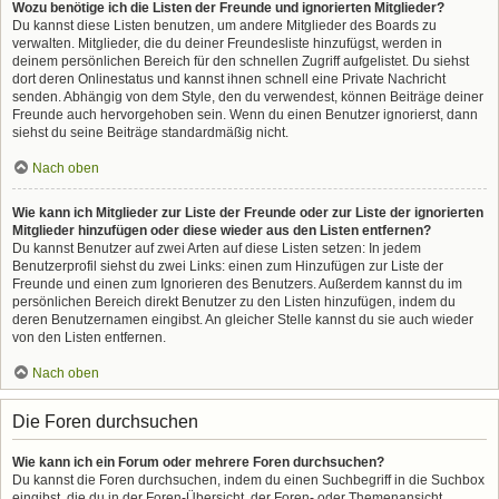
Wozu benötige ich die Listen der Freunde und ignorierten Mitglieder?
Du kannst diese Listen benutzen, um andere Mitglieder des Boards zu
verwalten. Mitglieder, die du deiner Freundesliste hinzufügst, werden in
deinem persönlichen Bereich für den schnellen Zugriff aufgelistet. Du siehst
dort deren Onlinestatus und kannst ihnen schnell eine Private Nachricht
senden. Abhängig von dem Style, den du verwendest, können Beiträge deiner
Freunde auch hervorgehoben sein. Wenn du einen Benutzer ignorierst, dann
siehst du seine Beiträge standardmäßig nicht.
Nach oben
Wie kann ich Mitglieder zur Liste der Freunde oder zur Liste der ignorierten
Mitglieder hinzufügen oder diese wieder aus den Listen entfernen?
Du kannst Benutzer auf zwei Arten auf diese Listen setzen: In jedem
Benutzerprofil siehst du zwei Links: einen zum Hinzufügen zur Liste der
Freunde und einen zum Ignorieren des Benutzers. Außerdem kannst du im
persönlichen Bereich direkt Benutzer zu den Listen hinzufügen, indem du
deren Benutzernamen eingibst. An gleicher Stelle kannst du sie auch wieder
von den Listen entfernen.
Nach oben
Die Foren durchsuchen
Wie kann ich ein Forum oder mehrere Foren durchsuchen?
Du kannst die Foren durchsuchen, indem du einen Suchbegriff in die Suchbox
eingibst, die du in der Foren-Übersicht, der Foren- oder Themenansicht