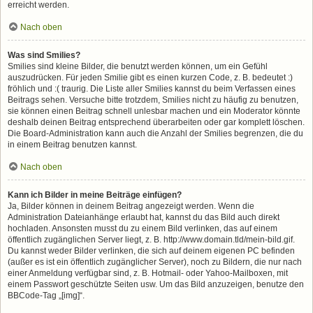
erreicht werden.
Nach oben
Was sind Smilies?
Smilies sind kleine Bilder, die benutzt werden können, um ein Gefühl
auszudrücken. Für jeden Smilie gibt es einen kurzen Code, z. B. bedeutet :)
fröhlich und :( traurig. Die Liste aller Smilies kannst du beim Verfassen eines
Beitrags sehen. Versuche bitte trotzdem, Smilies nicht zu häufig zu benutzen,
sie können einen Beitrag schnell unlesbar machen und ein Moderator könnte
deshalb deinen Beitrag entsprechend überarbeiten oder gar komplett löschen.
Die Board-Administration kann auch die Anzahl der Smilies begrenzen, die du
in einem Beitrag benutzen kannst.
Nach oben
Kann ich Bilder in meine Beiträge einfügen?
Ja, Bilder können in deinem Beitrag angezeigt werden. Wenn die
Administration Dateianhänge erlaubt hat, kannst du das Bild auch direkt
hochladen. Ansonsten musst du zu einem Bild verlinken, das auf einem
öffentlich zugänglichen Server liegt, z. B. http://www.domain.tld/mein-bild.gif.
Du kannst weder Bilder verlinken, die sich auf deinem eigenen PC befinden
(außer es ist ein öffentlich zugänglicher Server), noch zu Bildern, die nur nach
einer Anmeldung verfügbar sind, z. B. Hotmail- oder Yahoo-Mailboxen, mit
einem Passwort geschützte Seiten usw. Um das Bild anzuzeigen, benutze den
BBCode-Tag „[img]“.