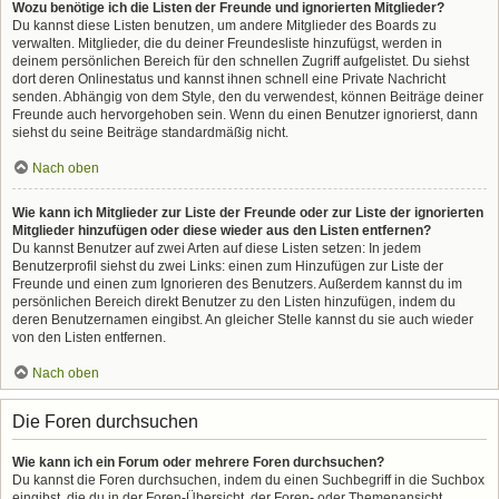
Wozu benötige ich die Listen der Freunde und ignorierten Mitglieder?
Du kannst diese Listen benutzen, um andere Mitglieder des Boards zu
verwalten. Mitglieder, die du deiner Freundesliste hinzufügst, werden in
deinem persönlichen Bereich für den schnellen Zugriff aufgelistet. Du siehst
dort deren Onlinestatus und kannst ihnen schnell eine Private Nachricht
senden. Abhängig von dem Style, den du verwendest, können Beiträge deiner
Freunde auch hervorgehoben sein. Wenn du einen Benutzer ignorierst, dann
siehst du seine Beiträge standardmäßig nicht.
Nach oben
Wie kann ich Mitglieder zur Liste der Freunde oder zur Liste der ignorierten
Mitglieder hinzufügen oder diese wieder aus den Listen entfernen?
Du kannst Benutzer auf zwei Arten auf diese Listen setzen: In jedem
Benutzerprofil siehst du zwei Links: einen zum Hinzufügen zur Liste der
Freunde und einen zum Ignorieren des Benutzers. Außerdem kannst du im
persönlichen Bereich direkt Benutzer zu den Listen hinzufügen, indem du
deren Benutzernamen eingibst. An gleicher Stelle kannst du sie auch wieder
von den Listen entfernen.
Nach oben
Die Foren durchsuchen
Wie kann ich ein Forum oder mehrere Foren durchsuchen?
Du kannst die Foren durchsuchen, indem du einen Suchbegriff in die Suchbox
eingibst, die du in der Foren-Übersicht, der Foren- oder Themenansicht