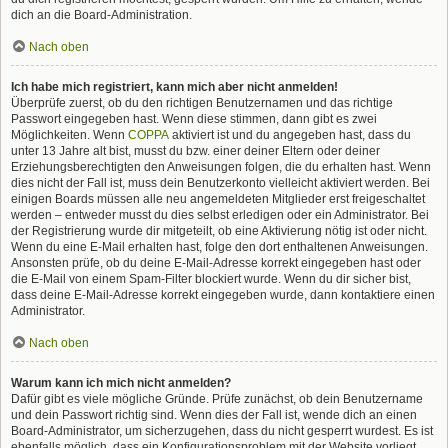
dich an die Board-Administration.
Nach oben
Ich habe mich registriert, kann mich aber nicht anmelden!
Überprüfe zuerst, ob du den richtigen Benutzernamen und das richtige
Passwort eingegeben hast. Wenn diese stimmen, dann gibt es zwei
Möglichkeiten. Wenn
COPPA
aktiviert ist und du angegeben hast, dass du
unter 13 Jahre alt bist, musst du bzw. einer deiner Eltern oder deiner
Erziehungsberechtigten den Anweisungen folgen, die du erhalten hast. Wenn
dies nicht der Fall ist, muss dein Benutzerkonto vielleicht aktiviert werden. Bei
einigen Boards müssen alle neu angemeldeten Mitglieder erst freigeschaltet
werden – entweder musst du dies selbst erledigen oder ein Administrator. Bei
der Registrierung wurde dir mitgeteilt, ob eine Aktivierung nötig ist oder nicht.
Wenn du eine E-Mail erhalten hast, folge den dort enthaltenen Anweisungen.
Ansonsten prüfe, ob du deine E-Mail-Adresse korrekt eingegeben hast oder
die E-Mail von einem Spam-Filter blockiert wurde. Wenn du dir sicher bist,
dass deine E-Mail-Adresse korrekt eingegeben wurde, dann kontaktiere einen
Administrator.
Nach oben
Warum kann ich mich nicht anmelden?
Dafür gibt es viele mögliche Gründe. Prüfe zunächst, ob dein Benutzername
und dein Passwort richtig sind. Wenn dies der Fall ist, wende dich an einen
Board-Administrator, um sicherzugehen, dass du nicht gesperrt wurdest. Es ist
ebenfalls möglich, dass ein Konfigurationsproblem mit der Website vorliegt,