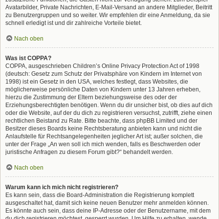
Avatarbilder, Private Nachrichten, E-Mail-Versand an andere Mitglieder, Beitritt
zu Benutzergruppen und so weiter. Wir empfehlen dir eine Anmeldung, da sie
schnell erledigt ist und dir zahlreiche Vorteile bietet.
Nach oben
Was ist COPPA?
COPPA, ausgeschrieben Children’s Online Privacy Protection Act of 1998
(deutsch: Gesetz zum Schutz der Privatsphäre von Kindern im Internet von
1998) ist ein Gesetz in den USA, welches festlegt, dass Websites, die
möglicherweise persönliche Daten von Kindern unter 13 Jahren erheben,
hierzu die Zustimmung der Eltern beziehungsweise des oder der
Erziehungsberechtigten benötigen. Wenn du dir unsicher bist, ob dies auf dich
oder die Website, auf der du dich zu registrieren versuchst, zutrifft, ziehe einen
rechtlichen Beistand zu Rate. Bitte beachte, dass phpBB Limited und der
Besitzer dieses Boards keine Rechtsberatung anbieten kann und nicht die
Anlaufstelle für Rechtsangelegenheiten jeglicher Art ist; außer solchen, die
unter der Frage „An wen soll ich mich wenden, falls es Beschwerden oder
juristische Anfragen zu diesem Forum gibt?“ behandelt werden.
Nach oben
Warum kann ich mich nicht registrieren?
Es kann sein, dass die Board-Administration die Registrierung komplett
ausgeschaltet hat, damit sich keine neuen Benutzer mehr anmelden können.
Es könnte auch sein, dass deine IP-Adresse oder der Benutzername, mit dem
du dich registrieren möchtest, gesperrt wurden. Um Hilfe zu erhalten, wende