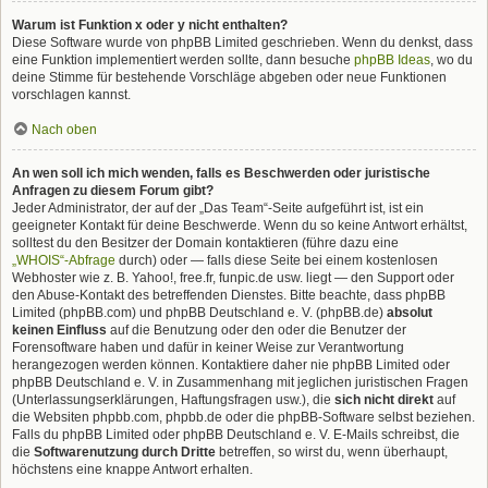
Warum ist Funktion x oder y nicht enthalten?
Diese Software wurde von phpBB Limited geschrieben. Wenn du denkst, dass
eine Funktion implementiert werden sollte, dann besuche
phpBB Ideas
, wo du
deine Stimme für bestehende Vorschläge abgeben oder neue Funktionen
vorschlagen kannst.
Nach oben
An wen soll ich mich wenden, falls es Beschwerden oder juristische
Anfragen zu diesem Forum gibt?
Jeder Administrator, der auf der „Das Team“-Seite aufgeführt ist, ist ein
geeigneter Kontakt für deine Beschwerde. Wenn du so keine Antwort erhältst,
solltest du den Besitzer der Domain kontaktieren (führe dazu eine
„WHOIS“-Abfrage
durch) oder — falls diese Seite bei einem kostenlosen
Webhoster wie z. B. Yahoo!, free.fr, funpic.de usw. liegt — den Support oder
den Abuse-Kontakt des betreffenden Dienstes. Bitte beachte, dass phpBB
Limited (phpBB.com) und phpBB Deutschland e. V. (phpBB.de)
absolut
keinen Einfluss
auf die Benutzung oder den oder die Benutzer der
Forensoftware haben und dafür in keiner Weise zur Verantwortung
herangezogen werden können. Kontaktiere daher nie phpBB Limited oder
phpBB Deutschland e. V. in Zusammenhang mit jeglichen juristischen Fragen
(Unterlassungserklärungen, Haftungsfragen usw.), die
sich nicht direkt
auf
die Websiten phpbb.com, phpbb.de oder die phpBB-Software selbst beziehen.
Falls du phpBB Limited oder phpBB Deutschland e. V. E-Mails schreibst, die
die
Softwarenutzung durch Dritte
betreffen, so wirst du, wenn überhaupt,
höchstens eine knappe Antwort erhalten.