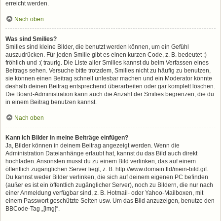
erreicht werden.
Nach oben
Was sind Smilies?
Smilies sind kleine Bilder, die benutzt werden können, um ein Gefühl
auszudrücken. Für jeden Smilie gibt es einen kurzen Code, z. B. bedeutet :)
fröhlich und :( traurig. Die Liste aller Smilies kannst du beim Verfassen eines
Beitrags sehen. Versuche bitte trotzdem, Smilies nicht zu häufig zu benutzen,
sie können einen Beitrag schnell unlesbar machen und ein Moderator könnte
deshalb deinen Beitrag entsprechend überarbeiten oder gar komplett löschen.
Die Board-Administration kann auch die Anzahl der Smilies begrenzen, die du
in einem Beitrag benutzen kannst.
Nach oben
Kann ich Bilder in meine Beiträge einfügen?
Ja, Bilder können in deinem Beitrag angezeigt werden. Wenn die
Administration Dateianhänge erlaubt hat, kannst du das Bild auch direkt
hochladen. Ansonsten musst du zu einem Bild verlinken, das auf einem
öffentlich zugänglichen Server liegt, z. B. http://www.domain.tld/mein-bild.gif.
Du kannst weder Bilder verlinken, die sich auf deinem eigenen PC befinden
(außer es ist ein öffentlich zugänglicher Server), noch zu Bildern, die nur nach
einer Anmeldung verfügbar sind, z. B. Hotmail- oder Yahoo-Mailboxen, mit
einem Passwort geschützte Seiten usw. Um das Bild anzuzeigen, benutze den
BBCode-Tag „[img]“.