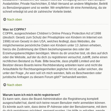
Avatarbilder, Private Nachrichten, E-Mail-Versand an andere Mitglieder, Beitritt
zu Benutzergruppen und so weiter. Wir empfehlen dir eine Anmeldung, da sie
schnell erledigt ist und dir zahlreiche Vorteile bietet.
Nach oben
Was ist COPPA?
COPPA, ausgeschrieben Children’s Online Privacy Protection Act of 1998
(deutsch: Gesetz zum Schutz der Privatsphäre von Kindern im Internet von
1998) ist ein Gesetz in den USA, welches festlegt, dass Websites, die
möglicherweise persönliche Daten von Kindern unter 13 Jahren erheben,
hierzu die Zustimmung der Eltern beziehungsweise des oder der
Erziehungsberechtigten benötigen. Wenn du dir unsicher bist, ob dies auf dich
oder die Website, auf der du dich zu registrieren versuchst, zutrifft, ziehe einen
rechtlichen Beistand zu Rate. Bitte beachte, dass phpBB Limited und der
Besitzer dieses Boards keine Rechtsberatung anbieten kann und nicht die
Anlaufstelle für Rechtsangelegenheiten jeglicher Art ist; außer solchen, die
unter der Frage „An wen soll ich mich wenden, falls es Beschwerden oder
juristische Anfragen zu diesem Forum gibt?“ behandelt werden.
Nach oben
Warum kann ich mich nicht registrieren?
Es kann sein, dass die Board-Administration die Registrierung komplett
ausgeschaltet hat, damit sich keine neuen Benutzer mehr anmelden können.
Es könnte auch sein, dass deine IP-Adresse oder der Benutzername, mit dem
du dich registrieren möchtest, gesperrt wurden. Um Hilfe zu erhalten, wende