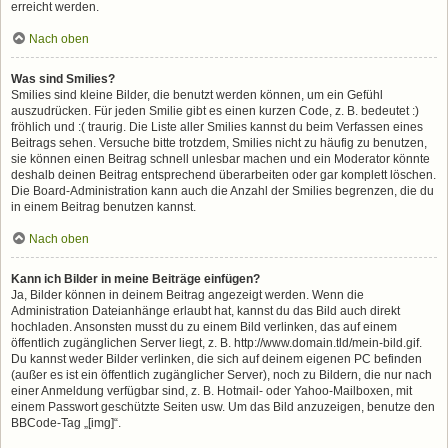
erreicht werden.
Nach oben
Was sind Smilies?
Smilies sind kleine Bilder, die benutzt werden können, um ein Gefühl
auszudrücken. Für jeden Smilie gibt es einen kurzen Code, z. B. bedeutet :)
fröhlich und :( traurig. Die Liste aller Smilies kannst du beim Verfassen eines
Beitrags sehen. Versuche bitte trotzdem, Smilies nicht zu häufig zu benutzen,
sie können einen Beitrag schnell unlesbar machen und ein Moderator könnte
deshalb deinen Beitrag entsprechend überarbeiten oder gar komplett löschen.
Die Board-Administration kann auch die Anzahl der Smilies begrenzen, die du
in einem Beitrag benutzen kannst.
Nach oben
Kann ich Bilder in meine Beiträge einfügen?
Ja, Bilder können in deinem Beitrag angezeigt werden. Wenn die
Administration Dateianhänge erlaubt hat, kannst du das Bild auch direkt
hochladen. Ansonsten musst du zu einem Bild verlinken, das auf einem
öffentlich zugänglichen Server liegt, z. B. http://www.domain.tld/mein-bild.gif.
Du kannst weder Bilder verlinken, die sich auf deinem eigenen PC befinden
(außer es ist ein öffentlich zugänglicher Server), noch zu Bildern, die nur nach
einer Anmeldung verfügbar sind, z. B. Hotmail- oder Yahoo-Mailboxen, mit
einem Passwort geschützte Seiten usw. Um das Bild anzuzeigen, benutze den
BBCode-Tag „[img]“.