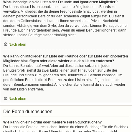
Wozu benötige ich die Listen der Freunde und ignorierten Mitglieder?
Du kannst diese Listen benutzen, um andere Mitglieder des Boards zu
verwalten. Mitglieder, die du deiner Freundesliste hinzufügst, werden in
deinem persönlichen Bereich für den schnellen Zugriff aufgelistet. Du siehst
dort deren Onlinestatus und kannst ihnen schnell eine Private Nachricht
senden. Abhängig von dem Style, den du verwendest, können Beiträge deiner
Freunde auch hervorgehoben sein. Wenn du einen Benutzer ignorierst, dann
siehst du seine Beiträge standardmäßig nicht.
Nach oben
Wie kann ich Mitglieder zur Liste der Freunde oder zur Liste der ignorierten
Mitglieder hinzufügen oder diese wieder aus den Listen entfernen?
Du kannst Benutzer auf zwei Arten auf diese Listen setzen: In jedem
Benutzerprofil siehst du zwei Links: einen zum Hinzufügen zur Liste der
Freunde und einen zum Ignorieren des Benutzers. Außerdem kannst du im
persönlichen Bereich direkt Benutzer zu den Listen hinzufügen, indem du
deren Benutzernamen eingibst. An gleicher Stelle kannst du sie auch wieder
von den Listen entfernen.
Nach oben
Die Foren durchsuchen
Wie kann ich ein Forum oder mehrere Foren durchsuchen?
Du kannst die Foren durchsuchen, indem du einen Suchbegriff in die Suchbox
eingibst, die du in der Foren-Übersicht, der Foren- oder Themenansicht