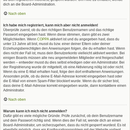
dich an die Board-Administration.
Nach oben
Ich habe mich registriert, kann mich aber nicht anmelden!
Überprüfe zuerst, ob du den richtigen Benutzernamen und das richtige
Passwort eingegeben hast. Wenn diese stimmen, dann gibt es zwei
Möglichkeiten. Wenn
COPPA
aktiviert ist und du angegeben hast, dass du
unter 13 Jahre alt bist, musst du bzw. einer deiner Eltern oder deiner
Erziehungsberechtigten den Anweisungen folgen, die du erhalten hast. Wenn
dies nicht der Fall ist, muss dein Benutzerkonto vielleicht aktiviert werden. Bei
einigen Boards müssen alle neu angemeldeten Mitglieder erst freigeschaltet
werden – entweder musst du dies selbst erledigen oder ein Administrator. Bei
der Registrierung wurde dir mitgeteilt, ob eine Aktivierung nötig ist oder nicht.
Wenn du eine E-Mail erhalten hast, folge den dort enthaltenen Anweisungen.
Ansonsten prüfe, ob du deine E-Mail-Adresse korrekt eingegeben hast oder
die E-Mail von einem Spam-Filter blockiert wurde. Wenn du dir sicher bist,
dass deine E-Mail-Adresse korrekt eingegeben wurde, dann kontaktiere einen
Administrator.
Nach oben
Warum kann ich mich nicht anmelden?
Dafür gibt es viele mögliche Gründe. Prüfe zunächst, ob dein Benutzername
und dein Passwort richtig sind. Wenn dies der Fall ist, wende dich an einen
Board-Administrator, um sicherzugehen, dass du nicht gesperrt wurdest. Es ist
ebenfalls möglich, dass ein Konfigurationsproblem mit der Website vorliegt,