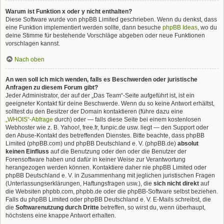
Warum ist Funktion x oder y nicht enthalten?
Diese Software wurde von phpBB Limited geschrieben. Wenn du denkst, dass
eine Funktion implementiert werden sollte, dann besuche
phpBB Ideas
, wo du
deine Stimme für bestehende Vorschläge abgeben oder neue Funktionen
vorschlagen kannst.
Nach oben
An wen soll ich mich wenden, falls es Beschwerden oder juristische
Anfragen zu diesem Forum gibt?
Jeder Administrator, der auf der „Das Team“-Seite aufgeführt ist, ist ein
geeigneter Kontakt für deine Beschwerde. Wenn du so keine Antwort erhältst,
solltest du den Besitzer der Domain kontaktieren (führe dazu eine
„WHOIS“-Abfrage
durch) oder — falls diese Seite bei einem kostenlosen
Webhoster wie z. B. Yahoo!, free.fr, funpic.de usw. liegt — den Support oder
den Abuse-Kontakt des betreffenden Dienstes. Bitte beachte, dass phpBB
Limited (phpBB.com) und phpBB Deutschland e. V. (phpBB.de)
absolut
keinen Einfluss
auf die Benutzung oder den oder die Benutzer der
Forensoftware haben und dafür in keiner Weise zur Verantwortung
herangezogen werden können. Kontaktiere daher nie phpBB Limited oder
phpBB Deutschland e. V. in Zusammenhang mit jeglichen juristischen Fragen
(Unterlassungserklärungen, Haftungsfragen usw.), die
sich nicht direkt
auf
die Websiten phpbb.com, phpbb.de oder die phpBB-Software selbst beziehen.
Falls du phpBB Limited oder phpBB Deutschland e. V. E-Mails schreibst, die
die
Softwarenutzung durch Dritte
betreffen, so wirst du, wenn überhaupt,
höchstens eine knappe Antwort erhalten.