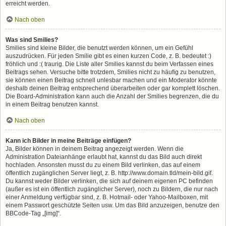
erreicht werden.
Nach oben
Was sind Smilies?
Smilies sind kleine Bilder, die benutzt werden können, um ein Gefühl
auszudrücken. Für jeden Smilie gibt es einen kurzen Code, z. B. bedeutet :)
fröhlich und :( traurig. Die Liste aller Smilies kannst du beim Verfassen eines
Beitrags sehen. Versuche bitte trotzdem, Smilies nicht zu häufig zu benutzen,
sie können einen Beitrag schnell unlesbar machen und ein Moderator könnte
deshalb deinen Beitrag entsprechend überarbeiten oder gar komplett löschen.
Die Board-Administration kann auch die Anzahl der Smilies begrenzen, die du
in einem Beitrag benutzen kannst.
Nach oben
Kann ich Bilder in meine Beiträge einfügen?
Ja, Bilder können in deinem Beitrag angezeigt werden. Wenn die
Administration Dateianhänge erlaubt hat, kannst du das Bild auch direkt
hochladen. Ansonsten musst du zu einem Bild verlinken, das auf einem
öffentlich zugänglichen Server liegt, z. B. http://www.domain.tld/mein-bild.gif.
Du kannst weder Bilder verlinken, die sich auf deinem eigenen PC befinden
(außer es ist ein öffentlich zugänglicher Server), noch zu Bildern, die nur nach
einer Anmeldung verfügbar sind, z. B. Hotmail- oder Yahoo-Mailboxen, mit
einem Passwort geschützte Seiten usw. Um das Bild anzuzeigen, benutze den
BBCode-Tag „[img]“.