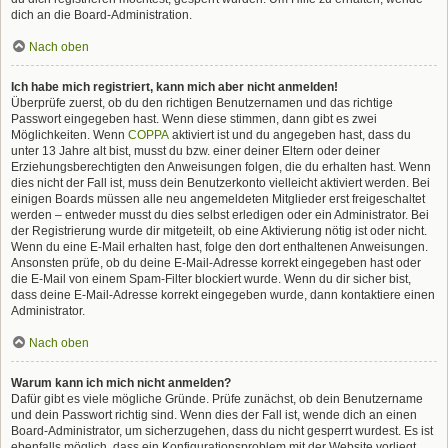
dich an die Board-Administration.
Nach oben
Ich habe mich registriert, kann mich aber nicht anmelden!
Überprüfe zuerst, ob du den richtigen Benutzernamen und das richtige
Passwort eingegeben hast. Wenn diese stimmen, dann gibt es zwei
Möglichkeiten. Wenn
COPPA
aktiviert ist und du angegeben hast, dass du
unter 13 Jahre alt bist, musst du bzw. einer deiner Eltern oder deiner
Erziehungsberechtigten den Anweisungen folgen, die du erhalten hast. Wenn
dies nicht der Fall ist, muss dein Benutzerkonto vielleicht aktiviert werden. Bei
einigen Boards müssen alle neu angemeldeten Mitglieder erst freigeschaltet
werden – entweder musst du dies selbst erledigen oder ein Administrator. Bei
der Registrierung wurde dir mitgeteilt, ob eine Aktivierung nötig ist oder nicht.
Wenn du eine E-Mail erhalten hast, folge den dort enthaltenen Anweisungen.
Ansonsten prüfe, ob du deine E-Mail-Adresse korrekt eingegeben hast oder
die E-Mail von einem Spam-Filter blockiert wurde. Wenn du dir sicher bist,
dass deine E-Mail-Adresse korrekt eingegeben wurde, dann kontaktiere einen
Administrator.
Nach oben
Warum kann ich mich nicht anmelden?
Dafür gibt es viele mögliche Gründe. Prüfe zunächst, ob dein Benutzername
und dein Passwort richtig sind. Wenn dies der Fall ist, wende dich an einen
Board-Administrator, um sicherzugehen, dass du nicht gesperrt wurdest. Es ist
ebenfalls möglich, dass ein Konfigurationsproblem mit der Website vorliegt,