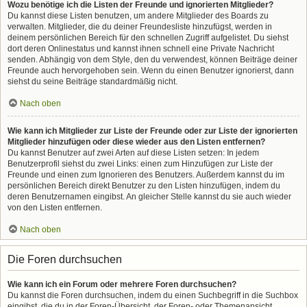
Wozu benötige ich die Listen der Freunde und ignorierten Mitglieder?
Du kannst diese Listen benutzen, um andere Mitglieder des Boards zu
verwalten. Mitglieder, die du deiner Freundesliste hinzufügst, werden in
deinem persönlichen Bereich für den schnellen Zugriff aufgelistet. Du siehst
dort deren Onlinestatus und kannst ihnen schnell eine Private Nachricht
senden. Abhängig von dem Style, den du verwendest, können Beiträge deiner
Freunde auch hervorgehoben sein. Wenn du einen Benutzer ignorierst, dann
siehst du seine Beiträge standardmäßig nicht.
Nach oben
Wie kann ich Mitglieder zur Liste der Freunde oder zur Liste der ignorierten
Mitglieder hinzufügen oder diese wieder aus den Listen entfernen?
Du kannst Benutzer auf zwei Arten auf diese Listen setzen: In jedem
Benutzerprofil siehst du zwei Links: einen zum Hinzufügen zur Liste der
Freunde und einen zum Ignorieren des Benutzers. Außerdem kannst du im
persönlichen Bereich direkt Benutzer zu den Listen hinzufügen, indem du
deren Benutzernamen eingibst. An gleicher Stelle kannst du sie auch wieder
von den Listen entfernen.
Nach oben
Die Foren durchsuchen
Wie kann ich ein Forum oder mehrere Foren durchsuchen?
Du kannst die Foren durchsuchen, indem du einen Suchbegriff in die Suchbox
eingibst, die du in der Foren-Übersicht, der Foren- oder Themenansicht