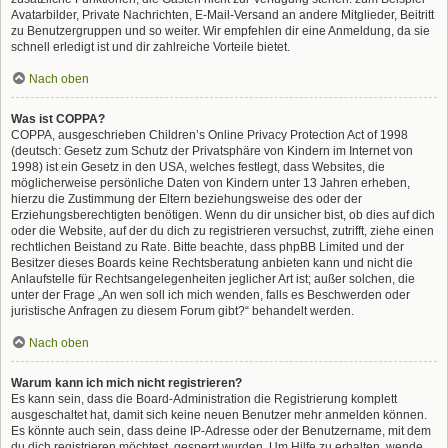
Avatarbilder, Private Nachrichten, E-Mail-Versand an andere Mitglieder, Beitritt
zu Benutzergruppen und so weiter. Wir empfehlen dir eine Anmeldung, da sie
schnell erledigt ist und dir zahlreiche Vorteile bietet.
Nach oben
Was ist COPPA?
COPPA, ausgeschrieben Children’s Online Privacy Protection Act of 1998
(deutsch: Gesetz zum Schutz der Privatsphäre von Kindern im Internet von
1998) ist ein Gesetz in den USA, welches festlegt, dass Websites, die
möglicherweise persönliche Daten von Kindern unter 13 Jahren erheben,
hierzu die Zustimmung der Eltern beziehungsweise des oder der
Erziehungsberechtigten benötigen. Wenn du dir unsicher bist, ob dies auf dich
oder die Website, auf der du dich zu registrieren versuchst, zutrifft, ziehe einen
rechtlichen Beistand zu Rate. Bitte beachte, dass phpBB Limited und der
Besitzer dieses Boards keine Rechtsberatung anbieten kann und nicht die
Anlaufstelle für Rechtsangelegenheiten jeglicher Art ist; außer solchen, die
unter der Frage „An wen soll ich mich wenden, falls es Beschwerden oder
juristische Anfragen zu diesem Forum gibt?“ behandelt werden.
Nach oben
Warum kann ich mich nicht registrieren?
Es kann sein, dass die Board-Administration die Registrierung komplett
ausgeschaltet hat, damit sich keine neuen Benutzer mehr anmelden können.
Es könnte auch sein, dass deine IP-Adresse oder der Benutzername, mit dem
du dich registrieren möchtest, gesperrt wurden. Um Hilfe zu erhalten, wende