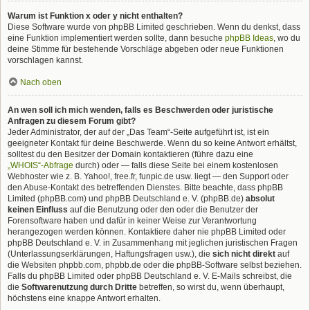
Warum ist Funktion x oder y nicht enthalten?
Diese Software wurde von phpBB Limited geschrieben. Wenn du denkst, dass
eine Funktion implementiert werden sollte, dann besuche
phpBB Ideas
, wo du
deine Stimme für bestehende Vorschläge abgeben oder neue Funktionen
vorschlagen kannst.
Nach oben
An wen soll ich mich wenden, falls es Beschwerden oder juristische
Anfragen zu diesem Forum gibt?
Jeder Administrator, der auf der „Das Team“-Seite aufgeführt ist, ist ein
geeigneter Kontakt für deine Beschwerde. Wenn du so keine Antwort erhältst,
solltest du den Besitzer der Domain kontaktieren (führe dazu eine
„WHOIS“-Abfrage
durch) oder — falls diese Seite bei einem kostenlosen
Webhoster wie z. B. Yahoo!, free.fr, funpic.de usw. liegt — den Support oder
den Abuse-Kontakt des betreffenden Dienstes. Bitte beachte, dass phpBB
Limited (phpBB.com) und phpBB Deutschland e. V. (phpBB.de)
absolut
keinen Einfluss
auf die Benutzung oder den oder die Benutzer der
Forensoftware haben und dafür in keiner Weise zur Verantwortung
herangezogen werden können. Kontaktiere daher nie phpBB Limited oder
phpBB Deutschland e. V. in Zusammenhang mit jeglichen juristischen Fragen
(Unterlassungserklärungen, Haftungsfragen usw.), die
sich nicht direkt
auf
die Websiten phpbb.com, phpbb.de oder die phpBB-Software selbst beziehen.
Falls du phpBB Limited oder phpBB Deutschland e. V. E-Mails schreibst, die
die
Softwarenutzung durch Dritte
betreffen, so wirst du, wenn überhaupt,
höchstens eine knappe Antwort erhalten.