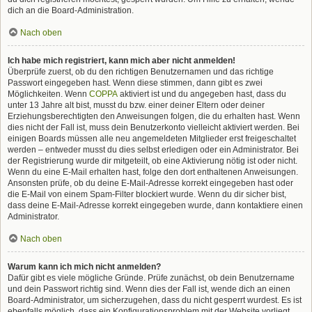
dich an die Board-Administration.
Nach oben
Ich habe mich registriert, kann mich aber nicht anmelden!
Überprüfe zuerst, ob du den richtigen Benutzernamen und das richtige
Passwort eingegeben hast. Wenn diese stimmen, dann gibt es zwei
Möglichkeiten. Wenn
COPPA
aktiviert ist und du angegeben hast, dass du
unter 13 Jahre alt bist, musst du bzw. einer deiner Eltern oder deiner
Erziehungsberechtigten den Anweisungen folgen, die du erhalten hast. Wenn
dies nicht der Fall ist, muss dein Benutzerkonto vielleicht aktiviert werden. Bei
einigen Boards müssen alle neu angemeldeten Mitglieder erst freigeschaltet
werden – entweder musst du dies selbst erledigen oder ein Administrator. Bei
der Registrierung wurde dir mitgeteilt, ob eine Aktivierung nötig ist oder nicht.
Wenn du eine E-Mail erhalten hast, folge den dort enthaltenen Anweisungen.
Ansonsten prüfe, ob du deine E-Mail-Adresse korrekt eingegeben hast oder
die E-Mail von einem Spam-Filter blockiert wurde. Wenn du dir sicher bist,
dass deine E-Mail-Adresse korrekt eingegeben wurde, dann kontaktiere einen
Administrator.
Nach oben
Warum kann ich mich nicht anmelden?
Dafür gibt es viele mögliche Gründe. Prüfe zunächst, ob dein Benutzername
und dein Passwort richtig sind. Wenn dies der Fall ist, wende dich an einen
Board-Administrator, um sicherzugehen, dass du nicht gesperrt wurdest. Es ist
ebenfalls möglich, dass ein Konfigurationsproblem mit der Website vorliegt,