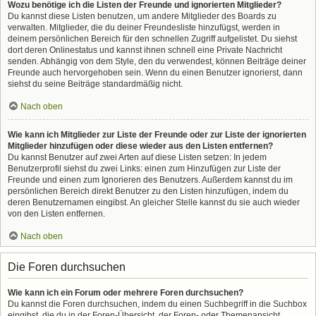
Wozu benötige ich die Listen der Freunde und ignorierten Mitglieder?
Du kannst diese Listen benutzen, um andere Mitglieder des Boards zu
verwalten. Mitglieder, die du deiner Freundesliste hinzufügst, werden in
deinem persönlichen Bereich für den schnellen Zugriff aufgelistet. Du siehst
dort deren Onlinestatus und kannst ihnen schnell eine Private Nachricht
senden. Abhängig von dem Style, den du verwendest, können Beiträge deiner
Freunde auch hervorgehoben sein. Wenn du einen Benutzer ignorierst, dann
siehst du seine Beiträge standardmäßig nicht.
Nach oben
Wie kann ich Mitglieder zur Liste der Freunde oder zur Liste der ignorierten
Mitglieder hinzufügen oder diese wieder aus den Listen entfernen?
Du kannst Benutzer auf zwei Arten auf diese Listen setzen: In jedem
Benutzerprofil siehst du zwei Links: einen zum Hinzufügen zur Liste der
Freunde und einen zum Ignorieren des Benutzers. Außerdem kannst du im
persönlichen Bereich direkt Benutzer zu den Listen hinzufügen, indem du
deren Benutzernamen eingibst. An gleicher Stelle kannst du sie auch wieder
von den Listen entfernen.
Nach oben
Die Foren durchsuchen
Wie kann ich ein Forum oder mehrere Foren durchsuchen?
Du kannst die Foren durchsuchen, indem du einen Suchbegriff in die Suchbox
eingibst, die du in der Foren-Übersicht, der Foren- oder Themenansicht