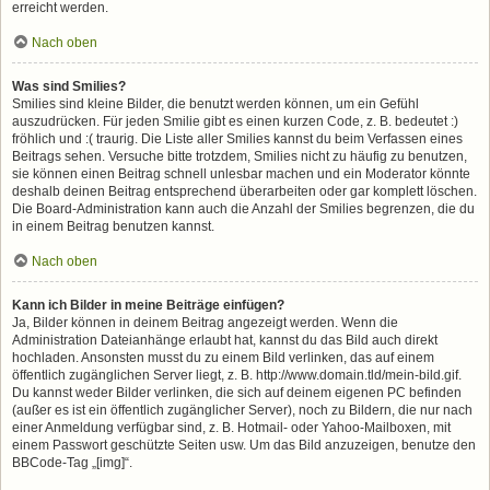
erreicht werden.
Nach oben
Was sind Smilies?
Smilies sind kleine Bilder, die benutzt werden können, um ein Gefühl
auszudrücken. Für jeden Smilie gibt es einen kurzen Code, z. B. bedeutet :)
fröhlich und :( traurig. Die Liste aller Smilies kannst du beim Verfassen eines
Beitrags sehen. Versuche bitte trotzdem, Smilies nicht zu häufig zu benutzen,
sie können einen Beitrag schnell unlesbar machen und ein Moderator könnte
deshalb deinen Beitrag entsprechend überarbeiten oder gar komplett löschen.
Die Board-Administration kann auch die Anzahl der Smilies begrenzen, die du
in einem Beitrag benutzen kannst.
Nach oben
Kann ich Bilder in meine Beiträge einfügen?
Ja, Bilder können in deinem Beitrag angezeigt werden. Wenn die
Administration Dateianhänge erlaubt hat, kannst du das Bild auch direkt
hochladen. Ansonsten musst du zu einem Bild verlinken, das auf einem
öffentlich zugänglichen Server liegt, z. B. http://www.domain.tld/mein-bild.gif.
Du kannst weder Bilder verlinken, die sich auf deinem eigenen PC befinden
(außer es ist ein öffentlich zugänglicher Server), noch zu Bildern, die nur nach
einer Anmeldung verfügbar sind, z. B. Hotmail- oder Yahoo-Mailboxen, mit
einem Passwort geschützte Seiten usw. Um das Bild anzuzeigen, benutze den
BBCode-Tag „[img]“.