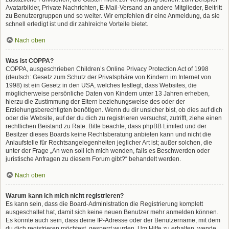
Avatarbilder, Private Nachrichten, E-Mail-Versand an andere Mitglieder, Beitritt
zu Benutzergruppen und so weiter. Wir empfehlen dir eine Anmeldung, da sie
schnell erledigt ist und dir zahlreiche Vorteile bietet.
Nach oben
Was ist COPPA?
COPPA, ausgeschrieben Children’s Online Privacy Protection Act of 1998
(deutsch: Gesetz zum Schutz der Privatsphäre von Kindern im Internet von
1998) ist ein Gesetz in den USA, welches festlegt, dass Websites, die
möglicherweise persönliche Daten von Kindern unter 13 Jahren erheben,
hierzu die Zustimmung der Eltern beziehungsweise des oder der
Erziehungsberechtigten benötigen. Wenn du dir unsicher bist, ob dies auf dich
oder die Website, auf der du dich zu registrieren versuchst, zutrifft, ziehe einen
rechtlichen Beistand zu Rate. Bitte beachte, dass phpBB Limited und der
Besitzer dieses Boards keine Rechtsberatung anbieten kann und nicht die
Anlaufstelle für Rechtsangelegenheiten jeglicher Art ist; außer solchen, die
unter der Frage „An wen soll ich mich wenden, falls es Beschwerden oder
juristische Anfragen zu diesem Forum gibt?“ behandelt werden.
Nach oben
Warum kann ich mich nicht registrieren?
Es kann sein, dass die Board-Administration die Registrierung komplett
ausgeschaltet hat, damit sich keine neuen Benutzer mehr anmelden können.
Es könnte auch sein, dass deine IP-Adresse oder der Benutzername, mit dem
du dich registrieren möchtest, gesperrt wurden. Um Hilfe zu erhalten, wende