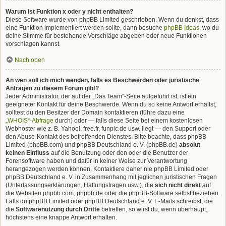
Warum ist Funktion x oder y nicht enthalten?
Diese Software wurde von phpBB Limited geschrieben. Wenn du denkst, dass
eine Funktion implementiert werden sollte, dann besuche
phpBB Ideas
, wo du
deine Stimme für bestehende Vorschläge abgeben oder neue Funktionen
vorschlagen kannst.
Nach oben
An wen soll ich mich wenden, falls es Beschwerden oder juristische
Anfragen zu diesem Forum gibt?
Jeder Administrator, der auf der „Das Team“-Seite aufgeführt ist, ist ein
geeigneter Kontakt für deine Beschwerde. Wenn du so keine Antwort erhältst,
solltest du den Besitzer der Domain kontaktieren (führe dazu eine
„WHOIS“-Abfrage
durch) oder — falls diese Seite bei einem kostenlosen
Webhoster wie z. B. Yahoo!, free.fr, funpic.de usw. liegt — den Support oder
den Abuse-Kontakt des betreffenden Dienstes. Bitte beachte, dass phpBB
Limited (phpBB.com) und phpBB Deutschland e. V. (phpBB.de)
absolut
keinen Einfluss
auf die Benutzung oder den oder die Benutzer der
Forensoftware haben und dafür in keiner Weise zur Verantwortung
herangezogen werden können. Kontaktiere daher nie phpBB Limited oder
phpBB Deutschland e. V. in Zusammenhang mit jeglichen juristischen Fragen
(Unterlassungserklärungen, Haftungsfragen usw.), die
sich nicht direkt
auf
die Websiten phpbb.com, phpbb.de oder die phpBB-Software selbst beziehen.
Falls du phpBB Limited oder phpBB Deutschland e. V. E-Mails schreibst, die
die
Softwarenutzung durch Dritte
betreffen, so wirst du, wenn überhaupt,
höchstens eine knappe Antwort erhalten.