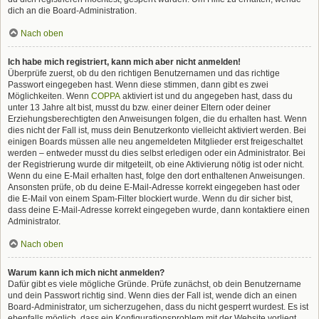
dich an die Board-Administration.
Nach oben
Ich habe mich registriert, kann mich aber nicht anmelden!
Überprüfe zuerst, ob du den richtigen Benutzernamen und das richtige
Passwort eingegeben hast. Wenn diese stimmen, dann gibt es zwei
Möglichkeiten. Wenn
COPPA
aktiviert ist und du angegeben hast, dass du
unter 13 Jahre alt bist, musst du bzw. einer deiner Eltern oder deiner
Erziehungsberechtigten den Anweisungen folgen, die du erhalten hast. Wenn
dies nicht der Fall ist, muss dein Benutzerkonto vielleicht aktiviert werden. Bei
einigen Boards müssen alle neu angemeldeten Mitglieder erst freigeschaltet
werden – entweder musst du dies selbst erledigen oder ein Administrator. Bei
der Registrierung wurde dir mitgeteilt, ob eine Aktivierung nötig ist oder nicht.
Wenn du eine E-Mail erhalten hast, folge den dort enthaltenen Anweisungen.
Ansonsten prüfe, ob du deine E-Mail-Adresse korrekt eingegeben hast oder
die E-Mail von einem Spam-Filter blockiert wurde. Wenn du dir sicher bist,
dass deine E-Mail-Adresse korrekt eingegeben wurde, dann kontaktiere einen
Administrator.
Nach oben
Warum kann ich mich nicht anmelden?
Dafür gibt es viele mögliche Gründe. Prüfe zunächst, ob dein Benutzername
und dein Passwort richtig sind. Wenn dies der Fall ist, wende dich an einen
Board-Administrator, um sicherzugehen, dass du nicht gesperrt wurdest. Es ist
ebenfalls möglich, dass ein Konfigurationsproblem mit der Website vorliegt,