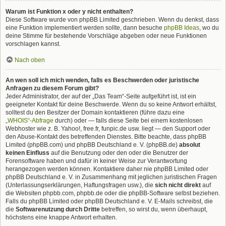
Warum ist Funktion x oder y nicht enthalten?
Diese Software wurde von phpBB Limited geschrieben. Wenn du denkst, dass
eine Funktion implementiert werden sollte, dann besuche
phpBB Ideas
, wo du
deine Stimme für bestehende Vorschläge abgeben oder neue Funktionen
vorschlagen kannst.
Nach oben
An wen soll ich mich wenden, falls es Beschwerden oder juristische
Anfragen zu diesem Forum gibt?
Jeder Administrator, der auf der „Das Team“-Seite aufgeführt ist, ist ein
geeigneter Kontakt für deine Beschwerde. Wenn du so keine Antwort erhältst,
solltest du den Besitzer der Domain kontaktieren (führe dazu eine
„WHOIS“-Abfrage
durch) oder — falls diese Seite bei einem kostenlosen
Webhoster wie z. B. Yahoo!, free.fr, funpic.de usw. liegt — den Support oder
den Abuse-Kontakt des betreffenden Dienstes. Bitte beachte, dass phpBB
Limited (phpBB.com) und phpBB Deutschland e. V. (phpBB.de)
absolut
keinen Einfluss
auf die Benutzung oder den oder die Benutzer der
Forensoftware haben und dafür in keiner Weise zur Verantwortung
herangezogen werden können. Kontaktiere daher nie phpBB Limited oder
phpBB Deutschland e. V. in Zusammenhang mit jeglichen juristischen Fragen
(Unterlassungserklärungen, Haftungsfragen usw.), die
sich nicht direkt
auf
die Websiten phpbb.com, phpbb.de oder die phpBB-Software selbst beziehen.
Falls du phpBB Limited oder phpBB Deutschland e. V. E-Mails schreibst, die
die
Softwarenutzung durch Dritte
betreffen, so wirst du, wenn überhaupt,
höchstens eine knappe Antwort erhalten.