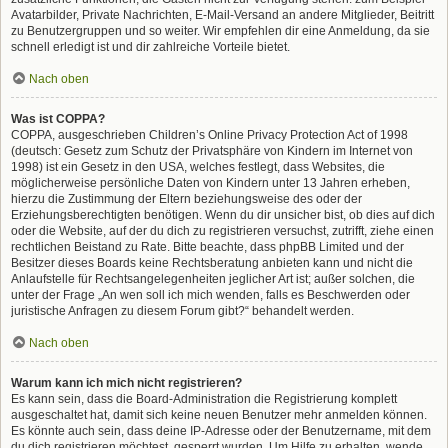
Avatarbilder, Private Nachrichten, E-Mail-Versand an andere Mitglieder, Beitritt
zu Benutzergruppen und so weiter. Wir empfehlen dir eine Anmeldung, da sie
schnell erledigt ist und dir zahlreiche Vorteile bietet.
Nach oben
Was ist COPPA?
COPPA, ausgeschrieben Children’s Online Privacy Protection Act of 1998
(deutsch: Gesetz zum Schutz der Privatsphäre von Kindern im Internet von
1998) ist ein Gesetz in den USA, welches festlegt, dass Websites, die
möglicherweise persönliche Daten von Kindern unter 13 Jahren erheben,
hierzu die Zustimmung der Eltern beziehungsweise des oder der
Erziehungsberechtigten benötigen. Wenn du dir unsicher bist, ob dies auf dich
oder die Website, auf der du dich zu registrieren versuchst, zutrifft, ziehe einen
rechtlichen Beistand zu Rate. Bitte beachte, dass phpBB Limited und der
Besitzer dieses Boards keine Rechtsberatung anbieten kann und nicht die
Anlaufstelle für Rechtsangelegenheiten jeglicher Art ist; außer solchen, die
unter der Frage „An wen soll ich mich wenden, falls es Beschwerden oder
juristische Anfragen zu diesem Forum gibt?“ behandelt werden.
Nach oben
Warum kann ich mich nicht registrieren?
Es kann sein, dass die Board-Administration die Registrierung komplett
ausgeschaltet hat, damit sich keine neuen Benutzer mehr anmelden können.
Es könnte auch sein, dass deine IP-Adresse oder der Benutzername, mit dem
du dich registrieren möchtest, gesperrt wurden. Um Hilfe zu erhalten, wende