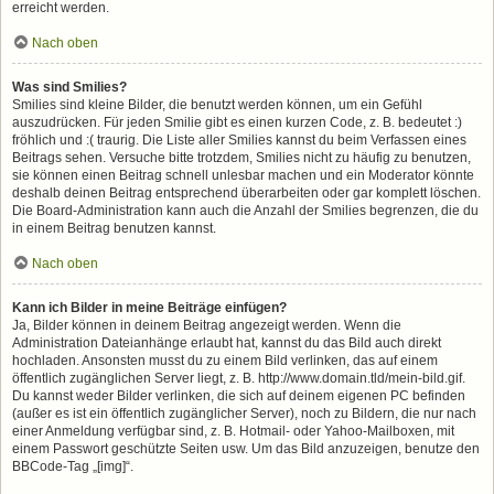
erreicht werden.
Nach oben
Was sind Smilies?
Smilies sind kleine Bilder, die benutzt werden können, um ein Gefühl
auszudrücken. Für jeden Smilie gibt es einen kurzen Code, z. B. bedeutet :)
fröhlich und :( traurig. Die Liste aller Smilies kannst du beim Verfassen eines
Beitrags sehen. Versuche bitte trotzdem, Smilies nicht zu häufig zu benutzen,
sie können einen Beitrag schnell unlesbar machen und ein Moderator könnte
deshalb deinen Beitrag entsprechend überarbeiten oder gar komplett löschen.
Die Board-Administration kann auch die Anzahl der Smilies begrenzen, die du
in einem Beitrag benutzen kannst.
Nach oben
Kann ich Bilder in meine Beiträge einfügen?
Ja, Bilder können in deinem Beitrag angezeigt werden. Wenn die
Administration Dateianhänge erlaubt hat, kannst du das Bild auch direkt
hochladen. Ansonsten musst du zu einem Bild verlinken, das auf einem
öffentlich zugänglichen Server liegt, z. B. http://www.domain.tld/mein-bild.gif.
Du kannst weder Bilder verlinken, die sich auf deinem eigenen PC befinden
(außer es ist ein öffentlich zugänglicher Server), noch zu Bildern, die nur nach
einer Anmeldung verfügbar sind, z. B. Hotmail- oder Yahoo-Mailboxen, mit
einem Passwort geschützte Seiten usw. Um das Bild anzuzeigen, benutze den
BBCode-Tag „[img]“.