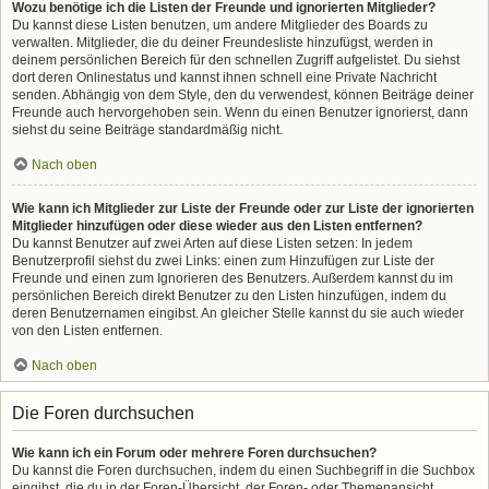
Wozu benötige ich die Listen der Freunde und ignorierten Mitglieder?
Du kannst diese Listen benutzen, um andere Mitglieder des Boards zu
verwalten. Mitglieder, die du deiner Freundesliste hinzufügst, werden in
deinem persönlichen Bereich für den schnellen Zugriff aufgelistet. Du siehst
dort deren Onlinestatus und kannst ihnen schnell eine Private Nachricht
senden. Abhängig von dem Style, den du verwendest, können Beiträge deiner
Freunde auch hervorgehoben sein. Wenn du einen Benutzer ignorierst, dann
siehst du seine Beiträge standardmäßig nicht.
Nach oben
Wie kann ich Mitglieder zur Liste der Freunde oder zur Liste der ignorierten
Mitglieder hinzufügen oder diese wieder aus den Listen entfernen?
Du kannst Benutzer auf zwei Arten auf diese Listen setzen: In jedem
Benutzerprofil siehst du zwei Links: einen zum Hinzufügen zur Liste der
Freunde und einen zum Ignorieren des Benutzers. Außerdem kannst du im
persönlichen Bereich direkt Benutzer zu den Listen hinzufügen, indem du
deren Benutzernamen eingibst. An gleicher Stelle kannst du sie auch wieder
von den Listen entfernen.
Nach oben
Die Foren durchsuchen
Wie kann ich ein Forum oder mehrere Foren durchsuchen?
Du kannst die Foren durchsuchen, indem du einen Suchbegriff in die Suchbox
eingibst, die du in der Foren-Übersicht, der Foren- oder Themenansicht