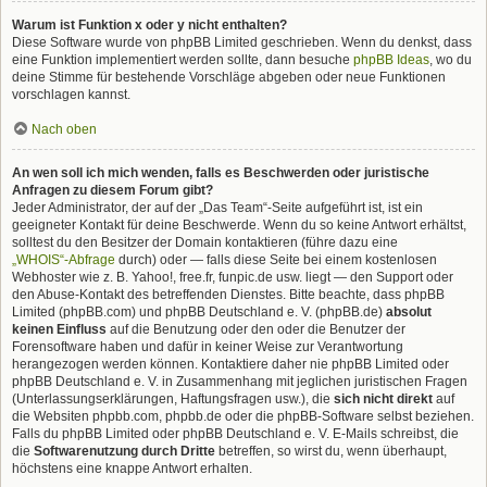
Warum ist Funktion x oder y nicht enthalten?
Diese Software wurde von phpBB Limited geschrieben. Wenn du denkst, dass
eine Funktion implementiert werden sollte, dann besuche
phpBB Ideas
, wo du
deine Stimme für bestehende Vorschläge abgeben oder neue Funktionen
vorschlagen kannst.
Nach oben
An wen soll ich mich wenden, falls es Beschwerden oder juristische
Anfragen zu diesem Forum gibt?
Jeder Administrator, der auf der „Das Team“-Seite aufgeführt ist, ist ein
geeigneter Kontakt für deine Beschwerde. Wenn du so keine Antwort erhältst,
solltest du den Besitzer der Domain kontaktieren (führe dazu eine
„WHOIS“-Abfrage
durch) oder — falls diese Seite bei einem kostenlosen
Webhoster wie z. B. Yahoo!, free.fr, funpic.de usw. liegt — den Support oder
den Abuse-Kontakt des betreffenden Dienstes. Bitte beachte, dass phpBB
Limited (phpBB.com) und phpBB Deutschland e. V. (phpBB.de)
absolut
keinen Einfluss
auf die Benutzung oder den oder die Benutzer der
Forensoftware haben und dafür in keiner Weise zur Verantwortung
herangezogen werden können. Kontaktiere daher nie phpBB Limited oder
phpBB Deutschland e. V. in Zusammenhang mit jeglichen juristischen Fragen
(Unterlassungserklärungen, Haftungsfragen usw.), die
sich nicht direkt
auf
die Websiten phpbb.com, phpbb.de oder die phpBB-Software selbst beziehen.
Falls du phpBB Limited oder phpBB Deutschland e. V. E-Mails schreibst, die
die
Softwarenutzung durch Dritte
betreffen, so wirst du, wenn überhaupt,
höchstens eine knappe Antwort erhalten.