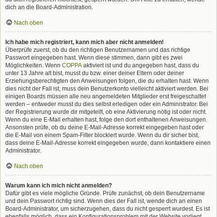
dich an die Board-Administration.
Nach oben
Ich habe mich registriert, kann mich aber nicht anmelden!
Überprüfe zuerst, ob du den richtigen Benutzernamen und das richtige
Passwort eingegeben hast. Wenn diese stimmen, dann gibt es zwei
Möglichkeiten. Wenn
COPPA
aktiviert ist und du angegeben hast, dass du
unter 13 Jahre alt bist, musst du bzw. einer deiner Eltern oder deiner
Erziehungsberechtigten den Anweisungen folgen, die du erhalten hast. Wenn
dies nicht der Fall ist, muss dein Benutzerkonto vielleicht aktiviert werden. Bei
einigen Boards müssen alle neu angemeldeten Mitglieder erst freigeschaltet
werden – entweder musst du dies selbst erledigen oder ein Administrator. Bei
der Registrierung wurde dir mitgeteilt, ob eine Aktivierung nötig ist oder nicht.
Wenn du eine E-Mail erhalten hast, folge den dort enthaltenen Anweisungen.
Ansonsten prüfe, ob du deine E-Mail-Adresse korrekt eingegeben hast oder
die E-Mail von einem Spam-Filter blockiert wurde. Wenn du dir sicher bist,
dass deine E-Mail-Adresse korrekt eingegeben wurde, dann kontaktiere einen
Administrator.
Nach oben
Warum kann ich mich nicht anmelden?
Dafür gibt es viele mögliche Gründe. Prüfe zunächst, ob dein Benutzername
und dein Passwort richtig sind. Wenn dies der Fall ist, wende dich an einen
Board-Administrator, um sicherzugehen, dass du nicht gesperrt wurdest. Es ist
ebenfalls möglich, dass ein Konfigurationsproblem mit der Website vorliegt,