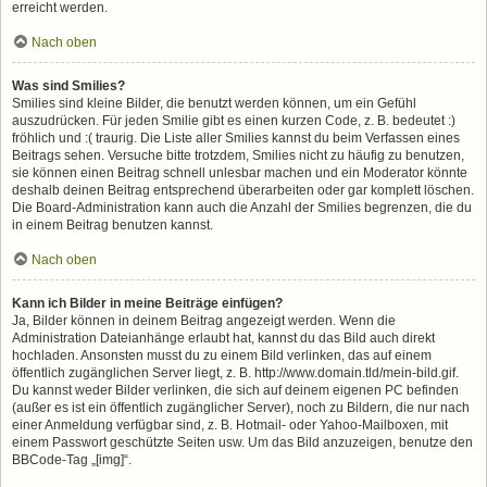
erreicht werden.
Nach oben
Was sind Smilies?
Smilies sind kleine Bilder, die benutzt werden können, um ein Gefühl
auszudrücken. Für jeden Smilie gibt es einen kurzen Code, z. B. bedeutet :)
fröhlich und :( traurig. Die Liste aller Smilies kannst du beim Verfassen eines
Beitrags sehen. Versuche bitte trotzdem, Smilies nicht zu häufig zu benutzen,
sie können einen Beitrag schnell unlesbar machen und ein Moderator könnte
deshalb deinen Beitrag entsprechend überarbeiten oder gar komplett löschen.
Die Board-Administration kann auch die Anzahl der Smilies begrenzen, die du
in einem Beitrag benutzen kannst.
Nach oben
Kann ich Bilder in meine Beiträge einfügen?
Ja, Bilder können in deinem Beitrag angezeigt werden. Wenn die
Administration Dateianhänge erlaubt hat, kannst du das Bild auch direkt
hochladen. Ansonsten musst du zu einem Bild verlinken, das auf einem
öffentlich zugänglichen Server liegt, z. B. http://www.domain.tld/mein-bild.gif.
Du kannst weder Bilder verlinken, die sich auf deinem eigenen PC befinden
(außer es ist ein öffentlich zugänglicher Server), noch zu Bildern, die nur nach
einer Anmeldung verfügbar sind, z. B. Hotmail- oder Yahoo-Mailboxen, mit
einem Passwort geschützte Seiten usw. Um das Bild anzuzeigen, benutze den
BBCode-Tag „[img]“.