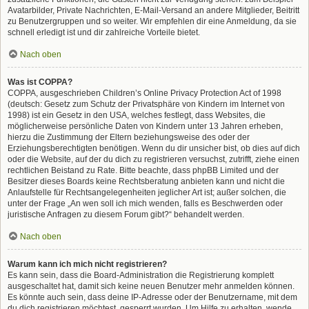
Avatarbilder, Private Nachrichten, E-Mail-Versand an andere Mitglieder, Beitritt
zu Benutzergruppen und so weiter. Wir empfehlen dir eine Anmeldung, da sie
schnell erledigt ist und dir zahlreiche Vorteile bietet.
Nach oben
Was ist COPPA?
COPPA, ausgeschrieben Children’s Online Privacy Protection Act of 1998
(deutsch: Gesetz zum Schutz der Privatsphäre von Kindern im Internet von
1998) ist ein Gesetz in den USA, welches festlegt, dass Websites, die
möglicherweise persönliche Daten von Kindern unter 13 Jahren erheben,
hierzu die Zustimmung der Eltern beziehungsweise des oder der
Erziehungsberechtigten benötigen. Wenn du dir unsicher bist, ob dies auf dich
oder die Website, auf der du dich zu registrieren versuchst, zutrifft, ziehe einen
rechtlichen Beistand zu Rate. Bitte beachte, dass phpBB Limited und der
Besitzer dieses Boards keine Rechtsberatung anbieten kann und nicht die
Anlaufstelle für Rechtsangelegenheiten jeglicher Art ist; außer solchen, die
unter der Frage „An wen soll ich mich wenden, falls es Beschwerden oder
juristische Anfragen zu diesem Forum gibt?“ behandelt werden.
Nach oben
Warum kann ich mich nicht registrieren?
Es kann sein, dass die Board-Administration die Registrierung komplett
ausgeschaltet hat, damit sich keine neuen Benutzer mehr anmelden können.
Es könnte auch sein, dass deine IP-Adresse oder der Benutzername, mit dem
du dich registrieren möchtest, gesperrt wurden. Um Hilfe zu erhalten, wende