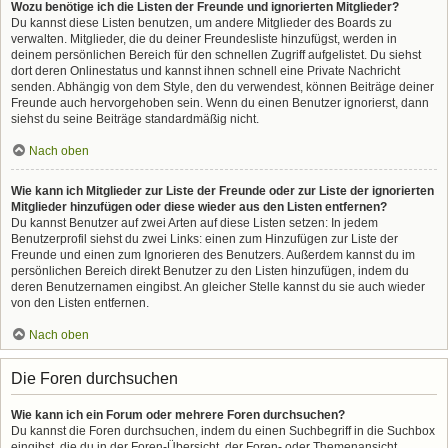
Wozu benötige ich die Listen der Freunde und ignorierten Mitglieder?
Du kannst diese Listen benutzen, um andere Mitglieder des Boards zu
verwalten. Mitglieder, die du deiner Freundesliste hinzufügst, werden in
deinem persönlichen Bereich für den schnellen Zugriff aufgelistet. Du siehst
dort deren Onlinestatus und kannst ihnen schnell eine Private Nachricht
senden. Abhängig von dem Style, den du verwendest, können Beiträge deiner
Freunde auch hervorgehoben sein. Wenn du einen Benutzer ignorierst, dann
siehst du seine Beiträge standardmäßig nicht.
Nach oben
Wie kann ich Mitglieder zur Liste der Freunde oder zur Liste der ignorierten
Mitglieder hinzufügen oder diese wieder aus den Listen entfernen?
Du kannst Benutzer auf zwei Arten auf diese Listen setzen: In jedem
Benutzerprofil siehst du zwei Links: einen zum Hinzufügen zur Liste der
Freunde und einen zum Ignorieren des Benutzers. Außerdem kannst du im
persönlichen Bereich direkt Benutzer zu den Listen hinzufügen, indem du
deren Benutzernamen eingibst. An gleicher Stelle kannst du sie auch wieder
von den Listen entfernen.
Nach oben
Die Foren durchsuchen
Wie kann ich ein Forum oder mehrere Foren durchsuchen?
Du kannst die Foren durchsuchen, indem du einen Suchbegriff in die Suchbox
eingibst, die du in der Foren-Übersicht, der Foren- oder Themenansicht