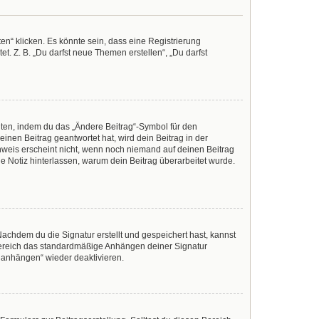
n“ klicken. Es könnte sein, dass eine Registrierung
t. Z. B. „Du darfst neue Themen erstellen“, „Du darfst
iten, indem du das „Ändere Beitrag“-Symbol für den
inen Beitrag geantwortet hat, wird dein Beitrag in der
nweis erscheint nicht, wenn noch niemand auf deinen Beitrag
ine Notiz hinterlassen, warum dein Beitrag überarbeitet wurde.
achdem du die Signatur erstellt und gespeichert hast, kannst
Bereich das standardmäßige Anhängen deiner Signatur
r anhängen“ wieder deaktivieren.