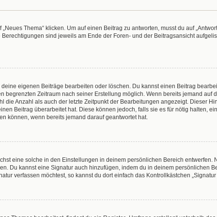
„Neues Thema“ klicken. Um auf einen Beitrag zu antworten, musst du auf „Antworte
e Berechtigungen sind jeweils am Ende der Foren- und der Beitragsansicht aufgeliste
r deine eigenen Beiträge bearbeiten oder löschen. Du kannst einen Beitrag bearbe
inen begrenzten Zeitraum nach seiner Erstellung möglich. Wenn bereits jemand auf de
 die Anzahl als auch der letzte Zeitpunkt der Bearbeitungen angezeigt. Dieser Hi
en Beitrag überarbeitet hat. Diese können jedoch, falls sie es für nötig halten, e
hen können, wenn bereits jemand darauf geantwortet hat.
hst eine solche in den Einstellungen in deinem persönlichen Bereich entwerfen. N
eren. Du kannst eine Signatur auch hinzufügen, indem du in deinem persönlichen 
atur verfassen möchtest, so kannst du dort einfach das Kontrollkästchen „Signatu