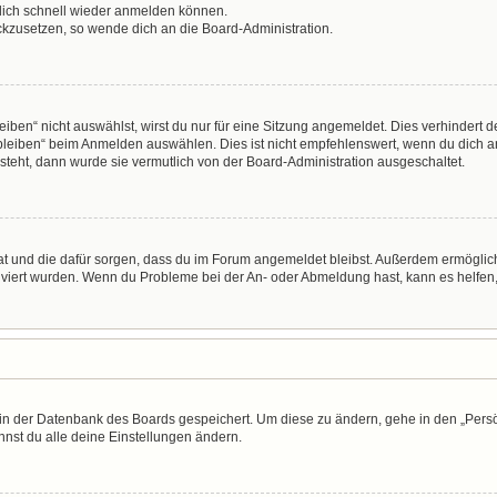
 dich schnell wieder anmelden können.
ückzusetzen, so wende dich an die Board-Administration.
en“ nicht auswählst, wirst du nur für eine Sitzung angemeldet. Dies verhindert 
leiben“ beim Anmelden auswählen. Dies ist nicht empfehlenswert, wenn du dich an
 steht, dann wurde sie vermutlich von der Board-Administration ausgeschaltet.
 hat und die dafür sorgen, dass du im Forum angemeldet bleibst. Außerdem ermögli
tiviert wurden. Wenn du Probleme bei der An- oder Abmeldung hast, kann es helfen
n in der Datenbank des Boards gespeichert. Um diese zu ändern, gehe in den „Persö
nst du alle deine Einstellungen ändern.