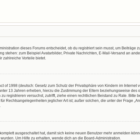
nistration dieses Forums entscheidet, ob du registriert sein musst, um Beiträge zu s
ung stehen: zum Beispiel Avatarbilder, Private Nachrichten, E-Mail-Versand an ander
r zahlreiche Vorteile bietet.
t of 1998 (deutsch: Gesetz zum Schutz der Privatsphäre von Kindern im Internet vo
unter 13 Jahren erheben, hierzu die Zustimmung der Eltern beziehungsweise des o
h zu registrieren versuchst, zutrifft, ziehe einen rechtlichen Beistand zu Rate. Bit
für Rechtsangelegenheiten jeglicher Art ist; außer solchen, die unter der Frage „
.
g komplett ausgeschaltet hat, damit sich keine neuen Benutzer mehr anmelden könn
 wurden. Um Hilfe zu erhalten, wende dich an die Board-Administration.