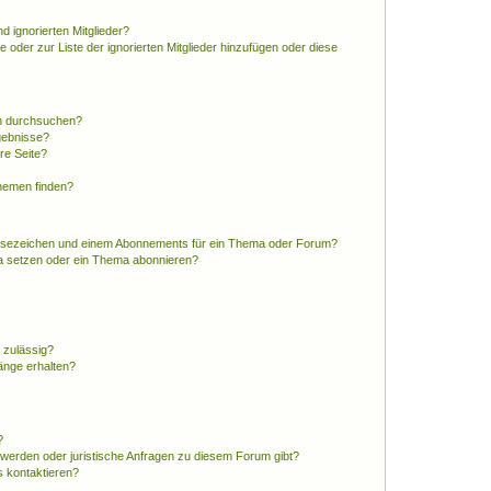
d ignorierten Mitglieder?
e oder zur Liste der ignorierten Mitglieder hinzufügen oder diese
en durchsuchen?
gebnisse?
re Seite?
hemen finden?
esezeichen und einem Abonnements für ein Thema oder Forum?
a setzen oder ein Thema abonnieren?
 zulässig?
hänge erhalten?
?
hwerden oder juristische Anfragen zu diesem Forum gibt?
s kontaktieren?