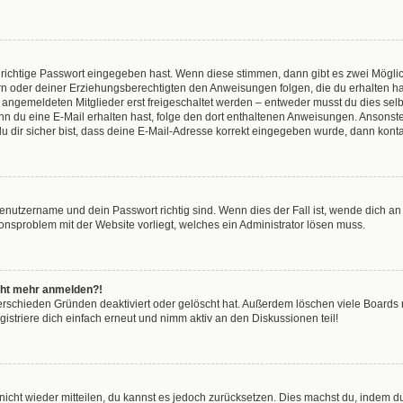
 richtige Passwort eingegeben hast. Wenn diese stimmen, dann gibt es zwei Mögl
tern oder deiner Erziehungsberechtigten den Anweisungen folgen, die du erhalten ha
u angemeldeten Mitglieder erst freigeschaltet werden – entweder musst du dies selbs
. Wenn du eine E-Mail erhalten hast, folge den dort enthaltenen Anweisungen. Anson
u dir sicher bist, dass deine E-Mail-Adresse korrekt eingegeben wurde, dann kontak
Benutzername und dein Passwort richtig sind. Wenn dies der Fall ist, wende dich a
tionsproblem mit der Website vorliegt, welches ein Administrator lösen muss.
nicht mehr anmelden?!
erschieden Gründen deaktiviert oder gelöscht hat. Außerdem löschen viele Boards r
striere dich einfach erneut und nimm aktiv an den Diskussionen teil!
t nicht wieder mitteilen, du kannst es jedoch zurücksetzen. Dies machst du, indem 