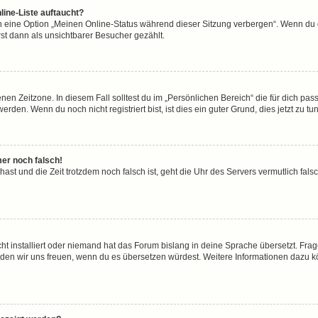
line-Liste auftaucht?
n eine Option „Meinen Online-Status während dieser Sitzung verbergen“. Wenn du d
st dann als unsichtbarer Besucher gezählt.
en Zeitzone. In diesem Fall solltest du im „Persönlichen Bereich“ die für dich passe
den. Wenn du noch nicht registriert bist, ist dies ein guter Grund, dies jetzt zu tun
mer noch falsch!
t hast und die Zeit trotzdem noch falsch ist, geht die Uhr des Servers vermutlich fal
ht installiert oder niemand hat das Forum bislang in deine Sprache übersetzt. Frag
, würden wir uns freuen, wenn du es übersetzen würdest. Weitere Informationen dazu