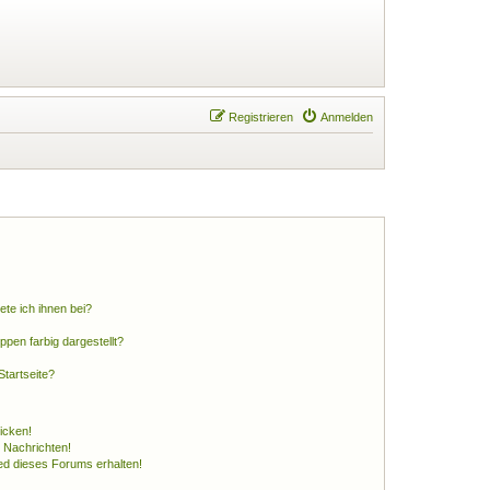
Registrieren
Anmelden
ete ich ihnen bei?
en farbig dargestellt?
tartseite?
icken!
 Nachrichten!
ed dieses Forums erhalten!