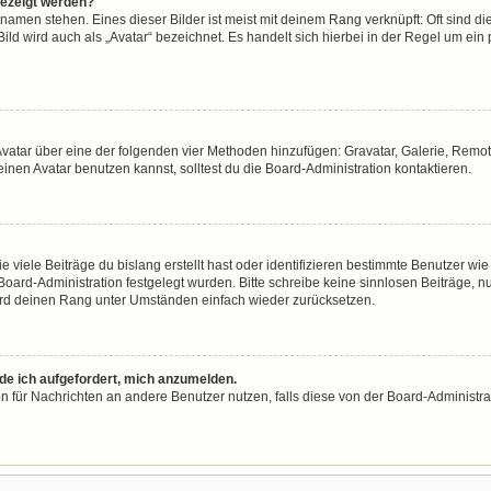
gezeigt werden?
namen stehen. Eines dieser Bilder ist meist mit deinem Rang verknüpft: Oft sind di
ld wird auch als „Avatar“ bezeichnet. Es handelt sich hierbei in der Regel um ein
n Avatar über eine der folgenden vier Methoden hinzufügen: Gravatar, Galerie, Re
en Avatar benutzen kannst, solltest du die Board-Administration kontaktieren.
viele Beiträge du bislang erstellt hast oder identifizieren bestimmte Benutzer w
 Board-Administration festgelegt wurden. Bitte schreibe keine sinnlosen Beiträge
wird deinen Rang unter Umständen einfach wieder zurücksetzen.
rde ich aufgefordert, mich anzumelden.
ion für Nachrichten an andere Benutzer nutzen, falls diese von der Board-Administ