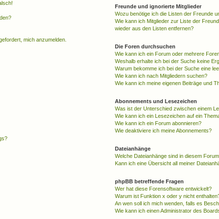
alsch!
Freunde und ignorierte Mitglieder
Wozu benötige ich die Listen der Freunde un
rden?
Wie kann ich Mitglieder zur Liste der Freund
wieder aus den Listen entfernen?
fgefordert, mich anzumelden.
Die Foren durchsuchen
Wie kann ich ein Forum oder mehrere For
Weshalb erhalte ich bei der Suche keine Er
Warum bekomme ich bei der Suche eine lee
Wie kann ich nach Mitgliedern suchen?
Wie kann ich meine eigenen Beiträge und T
Abonnements und Lesezeichen
Was ist der Unterschied zwischen einem L
Wie kann ich ein Lesezeichen auf ein Them
Wie kann ich ein Forum abonnieren?
Wie deaktiviere ich meine Abonnements?
gs?
Dateianhänge
Welche Dateianhänge sind in diesem Forum
Kann ich eine Übersicht all meiner Dateian
phpBB betreffende Fragen
Wer hat diese Forensoftware entwickelt?
Warum ist Funktion x oder y nicht enthalten
An wen soll ich mich wenden, falls es Besc
Wie kann ich einen Administrator des Board