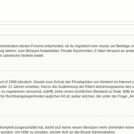
nistration dieses Forums entscheidet, ob du registriert sein musst, um Beiträge zu s
ung stehen: zum Beispiel Avatarbilder, Private Nachrichten, E-Mail-Versand an ander
r zahlreiche Vorteile bietet.
t of 1998 (deutsch: Gesetz zum Schutz der Privatsphäre von Kindern im Internet vo
unter 13 Jahren erheben, hierzu die Zustimmung der Eltern beziehungsweise des o
h zu registrieren versuchst, zutrifft, ziehe einen rechtlichen Beistand zu Rate. Bit
für Rechtsangelegenheiten jeglicher Art ist; außer solchen, die unter der Frage „
.
g komplett ausgeschaltet hat, damit sich keine neuen Benutzer mehr anmelden könn
 wurden. Um Hilfe zu erhalten, wende dich an die Board-Administration.