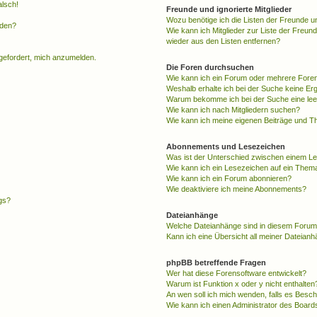
alsch!
Freunde und ignorierte Mitglieder
Wozu benötige ich die Listen der Freunde un
rden?
Wie kann ich Mitglieder zur Liste der Freund
wieder aus den Listen entfernen?
fgefordert, mich anzumelden.
Die Foren durchsuchen
Wie kann ich ein Forum oder mehrere For
Weshalb erhalte ich bei der Suche keine Er
Warum bekomme ich bei der Suche eine lee
Wie kann ich nach Mitgliedern suchen?
Wie kann ich meine eigenen Beiträge und T
Abonnements und Lesezeichen
Was ist der Unterschied zwischen einem L
Wie kann ich ein Lesezeichen auf ein Them
Wie kann ich ein Forum abonnieren?
Wie deaktiviere ich meine Abonnements?
gs?
Dateianhänge
Welche Dateianhänge sind in diesem Forum
Kann ich eine Übersicht all meiner Dateian
phpBB betreffende Fragen
Wer hat diese Forensoftware entwickelt?
Warum ist Funktion x oder y nicht enthalten
An wen soll ich mich wenden, falls es Besc
Wie kann ich einen Administrator des Board