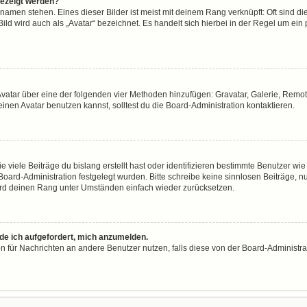
gezeigt werden?
namen stehen. Eines dieser Bilder ist meist mit deinem Rang verknüpft: Oft sind di
ld wird auch als „Avatar“ bezeichnet. Es handelt sich hierbei in der Regel um ein
n Avatar über eine der folgenden vier Methoden hinzufügen: Gravatar, Galerie, Re
en Avatar benutzen kannst, solltest du die Board-Administration kontaktieren.
viele Beiträge du bislang erstellt hast oder identifizieren bestimmte Benutzer w
 Board-Administration festgelegt wurden. Bitte schreibe keine sinnlosen Beiträge
wird deinen Rang unter Umständen einfach wieder zurücksetzen.
rde ich aufgefordert, mich anzumelden.
ion für Nachrichten an andere Benutzer nutzen, falls diese von der Board-Administ