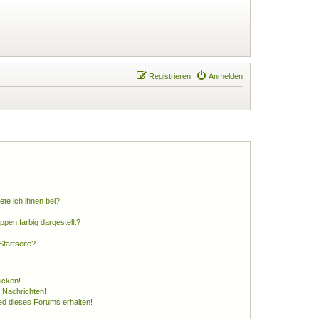
Registrieren
Anmelden
ete ich ihnen bei?
en farbig dargestellt?
tartseite?
icken!
 Nachrichten!
ed dieses Forums erhalten!