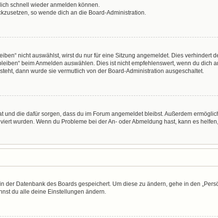
 dich schnell wieder anmelden können.
ückzusetzen, so wende dich an die Board-Administration.
en“ nicht auswählst, wirst du nur für eine Sitzung angemeldet. Dies verhindert 
leiben“ beim Anmelden auswählen. Dies ist nicht empfehlenswert, wenn du dich an
 steht, dann wurde sie vermutlich von der Board-Administration ausgeschaltet.
 hat und die dafür sorgen, dass du im Forum angemeldet bleibst. Außerdem ermögli
tiviert wurden. Wenn du Probleme bei der An- oder Abmeldung hast, kann es helfen
n in der Datenbank des Boards gespeichert. Um diese zu ändern, gehe in den „Persö
nst du alle deine Einstellungen ändern.