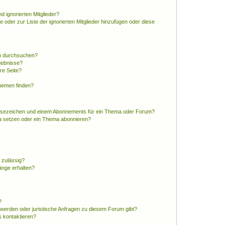
d ignorierten Mitglieder?
e oder zur Liste der ignorierten Mitglieder hinzufügen oder diese
en durchsuchen?
gebnisse?
re Seite?
hemen finden?
esezeichen und einem Abonnements für ein Thema oder Forum?
a setzen oder ein Thema abonnieren?
 zulässig?
hänge erhalten?
?
hwerden oder juristische Anfragen zu diesem Forum gibt?
s kontaktieren?