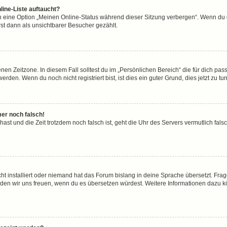
line-Liste auftaucht?
n eine Option „Meinen Online-Status während dieser Sitzung verbergen“. Wenn du d
st dann als unsichtbarer Besucher gezählt.
en Zeitzone. In diesem Fall solltest du im „Persönlichen Bereich“ die für dich passe
den. Wenn du noch nicht registriert bist, ist dies ein guter Grund, dies jetzt zu tun
mer noch falsch!
t hast und die Zeit trotzdem noch falsch ist, geht die Uhr des Servers vermutlich fal
ht installiert oder niemand hat das Forum bislang in deine Sprache übersetzt. Frag
, würden wir uns freuen, wenn du es übersetzen würdest. Weitere Informationen dazu