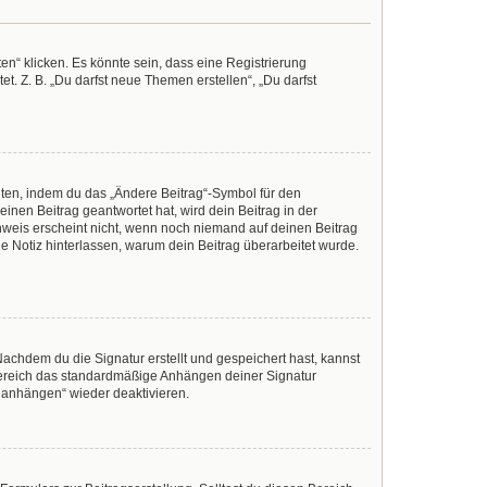
n“ klicken. Es könnte sein, dass eine Registrierung
t. Z. B. „Du darfst neue Themen erstellen“, „Du darfst
iten, indem du das „Ändere Beitrag“-Symbol für den
inen Beitrag geantwortet hat, wird dein Beitrag in der
nweis erscheint nicht, wenn noch niemand auf deinen Beitrag
ine Notiz hinterlassen, warum dein Beitrag überarbeitet wurde.
achdem du die Signatur erstellt und gespeichert hast, kannst
Bereich das standardmäßige Anhängen deiner Signatur
r anhängen“ wieder deaktivieren.