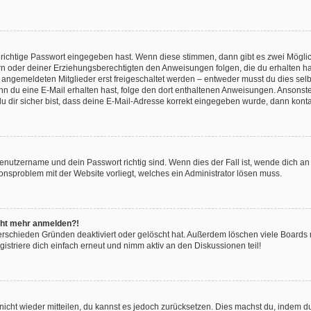
 richtige Passwort eingegeben hast. Wenn diese stimmen, dann gibt es zwei Mögl
tern oder deiner Erziehungsberechtigten den Anweisungen folgen, die du erhalten ha
u angemeldeten Mitglieder erst freigeschaltet werden – entweder musst du dies selbs
. Wenn du eine E-Mail erhalten hast, folge den dort enthaltenen Anweisungen. Anson
u dir sicher bist, dass deine E-Mail-Adresse korrekt eingegeben wurde, dann kontak
Benutzername und dein Passwort richtig sind. Wenn dies der Fall ist, wende dich a
tionsproblem mit der Website vorliegt, welches ein Administrator lösen muss.
nicht mehr anmelden?!
erschieden Gründen deaktiviert oder gelöscht hat. Außerdem löschen viele Boards r
striere dich einfach erneut und nimm aktiv an den Diskussionen teil!
t nicht wieder mitteilen, du kannst es jedoch zurücksetzen. Dies machst du, indem 