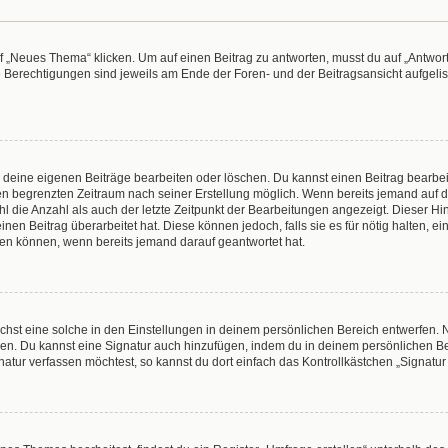
„Neues Thema“ klicken. Um auf einen Beitrag zu antworten, musst du auf „Antworte
e Berechtigungen sind jeweils am Ende der Foren- und der Beitragsansicht aufgeliste
r deine eigenen Beiträge bearbeiten oder löschen. Du kannst einen Beitrag bearbe
inen begrenzten Zeitraum nach seiner Erstellung möglich. Wenn bereits jemand auf de
 die Anzahl als auch der letzte Zeitpunkt der Bearbeitungen angezeigt. Dieser Hi
en Beitrag überarbeitet hat. Diese können jedoch, falls sie es für nötig halten, e
hen können, wenn bereits jemand darauf geantwortet hat.
hst eine solche in den Einstellungen in deinem persönlichen Bereich entwerfen. N
eren. Du kannst eine Signatur auch hinzufügen, indem du in deinem persönlichen 
atur verfassen möchtest, so kannst du dort einfach das Kontrollkästchen „Signatu