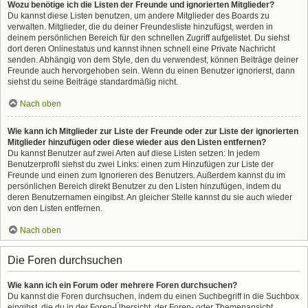
Wozu benötige ich die Listen der Freunde und ignorierten Mitglieder?
Du kannst diese Listen benutzen, um andere Mitglieder des Boards zu
verwalten. Mitglieder, die du deiner Freundesliste hinzufügst, werden in
deinem persönlichen Bereich für den schnellen Zugriff aufgelistet. Du siehst
dort deren Onlinestatus und kannst ihnen schnell eine Private Nachricht
senden. Abhängig von dem Style, den du verwendest, können Beiträge deiner
Freunde auch hervorgehoben sein. Wenn du einen Benutzer ignorierst, dann
siehst du seine Beiträge standardmäßig nicht.
Nach oben
Wie kann ich Mitglieder zur Liste der Freunde oder zur Liste der ignorierten
Mitglieder hinzufügen oder diese wieder aus den Listen entfernen?
Du kannst Benutzer auf zwei Arten auf diese Listen setzen: In jedem
Benutzerprofil siehst du zwei Links: einen zum Hinzufügen zur Liste der
Freunde und einen zum Ignorieren des Benutzers. Außerdem kannst du im
persönlichen Bereich direkt Benutzer zu den Listen hinzufügen, indem du
deren Benutzernamen eingibst. An gleicher Stelle kannst du sie auch wieder
von den Listen entfernen.
Nach oben
Die Foren durchsuchen
Wie kann ich ein Forum oder mehrere Foren durchsuchen?
Du kannst die Foren durchsuchen, indem du einen Suchbegriff in die Suchbox
eingibst, die du in der Foren-Übersicht, der Foren- oder Themenansicht