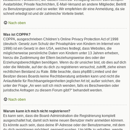
Avatarbilder, Private Nachrichten, E-Mail-Versand an andere Mitglieder, Beitritt
zu Benutzergruppen und so weiter. Wir empfehlen dir eine Anmeldung, da sie
schnell erledigt ist und dir zahlreiche Vorteile bietet.
Nach oben
Was ist COPPA?
COPPA, ausgeschrieben Children’s Online Privacy Protection Act of 1998
(deutsch: Gesetz zum Schutz der Privatsphäre von Kindern im Internet von
1998) ist ein Gesetz in den USA, welches festlegt, dass Websites, die
möglicherweise persönliche Daten von Kindern unter 13 Jahren erheben,
hierzu die Zustimmung der Eltern beziehungsweise des oder der
Erziehungsberechtigten benötigen. Wenn du dir unsicher bist, ob dies auf dich
oder die Website, auf der du dich zu registrieren versuchst, zutrifft, ziehe einen
rechtlichen Beistand zu Rate. Bitte beachte, dass phpBB Limited und der
Besitzer dieses Boards keine Rechtsberatung anbieten kann und nicht die
Anlaufstelle für Rechtsangelegenheiten jeglicher Art ist; außer solchen, die
unter der Frage „An wen soll ich mich wenden, falls es Beschwerden oder
juristische Anfragen zu diesem Forum gibt?“ behandelt werden.
Nach oben
Warum kann ich mich nicht registrieren?
Es kann sein, dass die Board-Administration die Registrierung komplett
ausgeschaltet hat, damit sich keine neuen Benutzer mehr anmelden können.
Es könnte auch sein, dass deine IP-Adresse oder der Benutzername, mit dem
du dich registrieren möchtest, gesperrt wurden. Um Hilfe zu erhalten, wende