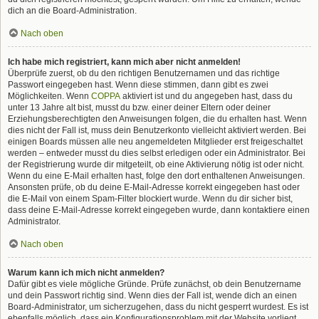
dich an die Board-Administration.
Nach oben
Ich habe mich registriert, kann mich aber nicht anmelden!
Überprüfe zuerst, ob du den richtigen Benutzernamen und das richtige
Passwort eingegeben hast. Wenn diese stimmen, dann gibt es zwei
Möglichkeiten. Wenn
COPPA
aktiviert ist und du angegeben hast, dass du
unter 13 Jahre alt bist, musst du bzw. einer deiner Eltern oder deiner
Erziehungsberechtigten den Anweisungen folgen, die du erhalten hast. Wenn
dies nicht der Fall ist, muss dein Benutzerkonto vielleicht aktiviert werden. Bei
einigen Boards müssen alle neu angemeldeten Mitglieder erst freigeschaltet
werden – entweder musst du dies selbst erledigen oder ein Administrator. Bei
der Registrierung wurde dir mitgeteilt, ob eine Aktivierung nötig ist oder nicht.
Wenn du eine E-Mail erhalten hast, folge den dort enthaltenen Anweisungen.
Ansonsten prüfe, ob du deine E-Mail-Adresse korrekt eingegeben hast oder
die E-Mail von einem Spam-Filter blockiert wurde. Wenn du dir sicher bist,
dass deine E-Mail-Adresse korrekt eingegeben wurde, dann kontaktiere einen
Administrator.
Nach oben
Warum kann ich mich nicht anmelden?
Dafür gibt es viele mögliche Gründe. Prüfe zunächst, ob dein Benutzername
und dein Passwort richtig sind. Wenn dies der Fall ist, wende dich an einen
Board-Administrator, um sicherzugehen, dass du nicht gesperrt wurdest. Es ist
ebenfalls möglich, dass ein Konfigurationsproblem mit der Website vorliegt,