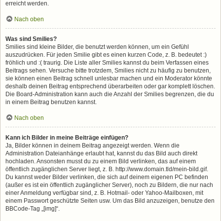
erreicht werden.
Nach oben
Was sind Smilies?
Smilies sind kleine Bilder, die benutzt werden können, um ein Gefühl
auszudrücken. Für jeden Smilie gibt es einen kurzen Code, z. B. bedeutet :)
fröhlich und :( traurig. Die Liste aller Smilies kannst du beim Verfassen eines
Beitrags sehen. Versuche bitte trotzdem, Smilies nicht zu häufig zu benutzen,
sie können einen Beitrag schnell unlesbar machen und ein Moderator könnte
deshalb deinen Beitrag entsprechend überarbeiten oder gar komplett löschen.
Die Board-Administration kann auch die Anzahl der Smilies begrenzen, die du
in einem Beitrag benutzen kannst.
Nach oben
Kann ich Bilder in meine Beiträge einfügen?
Ja, Bilder können in deinem Beitrag angezeigt werden. Wenn die
Administration Dateianhänge erlaubt hat, kannst du das Bild auch direkt
hochladen. Ansonsten musst du zu einem Bild verlinken, das auf einem
öffentlich zugänglichen Server liegt, z. B. http://www.domain.tld/mein-bild.gif.
Du kannst weder Bilder verlinken, die sich auf deinem eigenen PC befinden
(außer es ist ein öffentlich zugänglicher Server), noch zu Bildern, die nur nach
einer Anmeldung verfügbar sind, z. B. Hotmail- oder Yahoo-Mailboxen, mit
einem Passwort geschützte Seiten usw. Um das Bild anzuzeigen, benutze den
BBCode-Tag „[img]“.