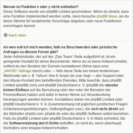
Warum ist Funktion x oder y nicht enthalten?
Diese Software wurde von phpBB Limited geschrieben. Wenn du denkst, dass
eine Funktion implementiert werden sollte, dann besuche
phpBB Ideas
, wo du
deine Stimme für bestehende Vorschläge abgeben oder neue Funktionen
vorschlagen kannst.
Nach oben
An wen soll ich mich wenden, falls es Beschwerden oder juristische
Anfragen zu diesem Forum gibt?
Jeder Administrator, der auf der „Das Team“-Seite aufgeführt ist, ist ein
geeigneter Kontakt für deine Beschwerde. Wenn du so keine Antwort erhältst,
solltest du den Besitzer der Domain kontaktieren (führe dazu eine
„WHOIS“-Abfrage
durch) oder — falls diese Seite bei einem kostenlosen
Webhoster wie z. B. Yahoo!, free.fr, funpic.de usw. liegt — den Support oder
den Abuse-Kontakt des betreffenden Dienstes. Bitte beachte, dass phpBB
Limited (phpBB.com) und phpBB Deutschland e. V. (phpBB.de)
absolut
keinen Einfluss
auf die Benutzung oder den oder die Benutzer der
Forensoftware haben und dafür in keiner Weise zur Verantwortung
herangezogen werden können. Kontaktiere daher nie phpBB Limited oder
phpBB Deutschland e. V. in Zusammenhang mit jeglichen juristischen Fragen
(Unterlassungserklärungen, Haftungsfragen usw.), die
sich nicht direkt
auf
die Websiten phpbb.com, phpbb.de oder die phpBB-Software selbst beziehen.
Falls du phpBB Limited oder phpBB Deutschland e. V. E-Mails schreibst, die
die
Softwarenutzung durch Dritte
betreffen, so wirst du, wenn überhaupt,
höchstens eine knappe Antwort erhalten.