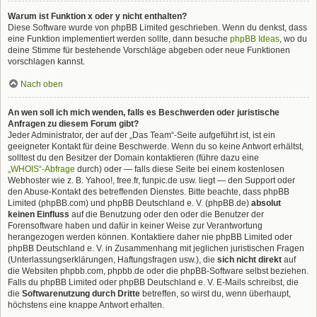
Warum ist Funktion x oder y nicht enthalten?
Diese Software wurde von phpBB Limited geschrieben. Wenn du denkst, dass
eine Funktion implementiert werden sollte, dann besuche
phpBB Ideas
, wo du
deine Stimme für bestehende Vorschläge abgeben oder neue Funktionen
vorschlagen kannst.
Nach oben
An wen soll ich mich wenden, falls es Beschwerden oder juristische
Anfragen zu diesem Forum gibt?
Jeder Administrator, der auf der „Das Team“-Seite aufgeführt ist, ist ein
geeigneter Kontakt für deine Beschwerde. Wenn du so keine Antwort erhältst,
solltest du den Besitzer der Domain kontaktieren (führe dazu eine
„WHOIS“-Abfrage
durch) oder — falls diese Seite bei einem kostenlosen
Webhoster wie z. B. Yahoo!, free.fr, funpic.de usw. liegt — den Support oder
den Abuse-Kontakt des betreffenden Dienstes. Bitte beachte, dass phpBB
Limited (phpBB.com) und phpBB Deutschland e. V. (phpBB.de)
absolut
keinen Einfluss
auf die Benutzung oder den oder die Benutzer der
Forensoftware haben und dafür in keiner Weise zur Verantwortung
herangezogen werden können. Kontaktiere daher nie phpBB Limited oder
phpBB Deutschland e. V. in Zusammenhang mit jeglichen juristischen Fragen
(Unterlassungserklärungen, Haftungsfragen usw.), die
sich nicht direkt
auf
die Websiten phpbb.com, phpbb.de oder die phpBB-Software selbst beziehen.
Falls du phpBB Limited oder phpBB Deutschland e. V. E-Mails schreibst, die
die
Softwarenutzung durch Dritte
betreffen, so wirst du, wenn überhaupt,
höchstens eine knappe Antwort erhalten.