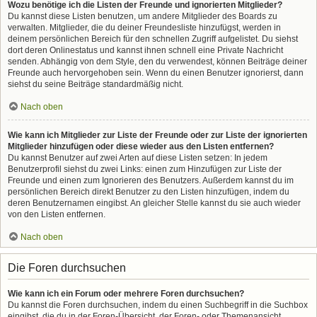
Wozu benötige ich die Listen der Freunde und ignorierten Mitglieder?
Du kannst diese Listen benutzen, um andere Mitglieder des Boards zu
verwalten. Mitglieder, die du deiner Freundesliste hinzufügst, werden in
deinem persönlichen Bereich für den schnellen Zugriff aufgelistet. Du siehst
dort deren Onlinestatus und kannst ihnen schnell eine Private Nachricht
senden. Abhängig von dem Style, den du verwendest, können Beiträge deiner
Freunde auch hervorgehoben sein. Wenn du einen Benutzer ignorierst, dann
siehst du seine Beiträge standardmäßig nicht.
Nach oben
Wie kann ich Mitglieder zur Liste der Freunde oder zur Liste der ignorierten
Mitglieder hinzufügen oder diese wieder aus den Listen entfernen?
Du kannst Benutzer auf zwei Arten auf diese Listen setzen: In jedem
Benutzerprofil siehst du zwei Links: einen zum Hinzufügen zur Liste der
Freunde und einen zum Ignorieren des Benutzers. Außerdem kannst du im
persönlichen Bereich direkt Benutzer zu den Listen hinzufügen, indem du
deren Benutzernamen eingibst. An gleicher Stelle kannst du sie auch wieder
von den Listen entfernen.
Nach oben
Die Foren durchsuchen
Wie kann ich ein Forum oder mehrere Foren durchsuchen?
Du kannst die Foren durchsuchen, indem du einen Suchbegriff in die Suchbox
eingibst, die du in der Foren-Übersicht, der Foren- oder Themenansicht