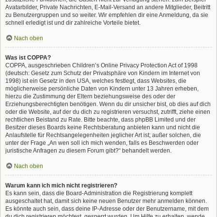
Avatarbilder, Private Nachrichten, E-Mail-Versand an andere Mitglieder, Beitritt
zu Benutzergruppen und so weiter. Wir empfehlen dir eine Anmeldung, da sie
schnell erledigt ist und dir zahlreiche Vorteile bietet.
Nach oben
Was ist COPPA?
COPPA, ausgeschrieben Children’s Online Privacy Protection Act of 1998
(deutsch: Gesetz zum Schutz der Privatsphäre von Kindern im Internet von
1998) ist ein Gesetz in den USA, welches festlegt, dass Websites, die
möglicherweise persönliche Daten von Kindern unter 13 Jahren erheben,
hierzu die Zustimmung der Eltern beziehungsweise des oder der
Erziehungsberechtigten benötigen. Wenn du dir unsicher bist, ob dies auf dich
oder die Website, auf der du dich zu registrieren versuchst, zutrifft, ziehe einen
rechtlichen Beistand zu Rate. Bitte beachte, dass phpBB Limited und der
Besitzer dieses Boards keine Rechtsberatung anbieten kann und nicht die
Anlaufstelle für Rechtsangelegenheiten jeglicher Art ist; außer solchen, die
unter der Frage „An wen soll ich mich wenden, falls es Beschwerden oder
juristische Anfragen zu diesem Forum gibt?“ behandelt werden.
Nach oben
Warum kann ich mich nicht registrieren?
Es kann sein, dass die Board-Administration die Registrierung komplett
ausgeschaltet hat, damit sich keine neuen Benutzer mehr anmelden können.
Es könnte auch sein, dass deine IP-Adresse oder der Benutzername, mit dem
du dich registrieren möchtest, gesperrt wurden. Um Hilfe zu erhalten, wende