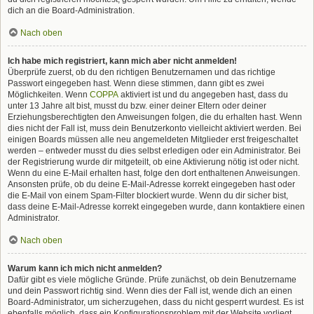
dich an die Board-Administration.
Nach oben
Ich habe mich registriert, kann mich aber nicht anmelden!
Überprüfe zuerst, ob du den richtigen Benutzernamen und das richtige
Passwort eingegeben hast. Wenn diese stimmen, dann gibt es zwei
Möglichkeiten. Wenn
COPPA
aktiviert ist und du angegeben hast, dass du
unter 13 Jahre alt bist, musst du bzw. einer deiner Eltern oder deiner
Erziehungsberechtigten den Anweisungen folgen, die du erhalten hast. Wenn
dies nicht der Fall ist, muss dein Benutzerkonto vielleicht aktiviert werden. Bei
einigen Boards müssen alle neu angemeldeten Mitglieder erst freigeschaltet
werden – entweder musst du dies selbst erledigen oder ein Administrator. Bei
der Registrierung wurde dir mitgeteilt, ob eine Aktivierung nötig ist oder nicht.
Wenn du eine E-Mail erhalten hast, folge den dort enthaltenen Anweisungen.
Ansonsten prüfe, ob du deine E-Mail-Adresse korrekt eingegeben hast oder
die E-Mail von einem Spam-Filter blockiert wurde. Wenn du dir sicher bist,
dass deine E-Mail-Adresse korrekt eingegeben wurde, dann kontaktiere einen
Administrator.
Nach oben
Warum kann ich mich nicht anmelden?
Dafür gibt es viele mögliche Gründe. Prüfe zunächst, ob dein Benutzername
und dein Passwort richtig sind. Wenn dies der Fall ist, wende dich an einen
Board-Administrator, um sicherzugehen, dass du nicht gesperrt wurdest. Es ist
ebenfalls möglich, dass ein Konfigurationsproblem mit der Website vorliegt,