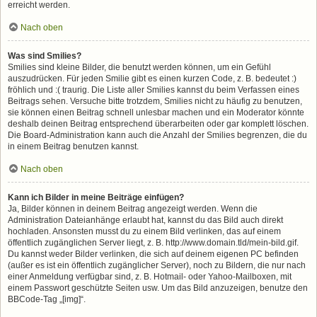
erreicht werden.
Nach oben
Was sind Smilies?
Smilies sind kleine Bilder, die benutzt werden können, um ein Gefühl
auszudrücken. Für jeden Smilie gibt es einen kurzen Code, z. B. bedeutet :)
fröhlich und :( traurig. Die Liste aller Smilies kannst du beim Verfassen eines
Beitrags sehen. Versuche bitte trotzdem, Smilies nicht zu häufig zu benutzen,
sie können einen Beitrag schnell unlesbar machen und ein Moderator könnte
deshalb deinen Beitrag entsprechend überarbeiten oder gar komplett löschen.
Die Board-Administration kann auch die Anzahl der Smilies begrenzen, die du
in einem Beitrag benutzen kannst.
Nach oben
Kann ich Bilder in meine Beiträge einfügen?
Ja, Bilder können in deinem Beitrag angezeigt werden. Wenn die
Administration Dateianhänge erlaubt hat, kannst du das Bild auch direkt
hochladen. Ansonsten musst du zu einem Bild verlinken, das auf einem
öffentlich zugänglichen Server liegt, z. B. http://www.domain.tld/mein-bild.gif.
Du kannst weder Bilder verlinken, die sich auf deinem eigenen PC befinden
(außer es ist ein öffentlich zugänglicher Server), noch zu Bildern, die nur nach
einer Anmeldung verfügbar sind, z. B. Hotmail- oder Yahoo-Mailboxen, mit
einem Passwort geschützte Seiten usw. Um das Bild anzuzeigen, benutze den
BBCode-Tag „[img]“.