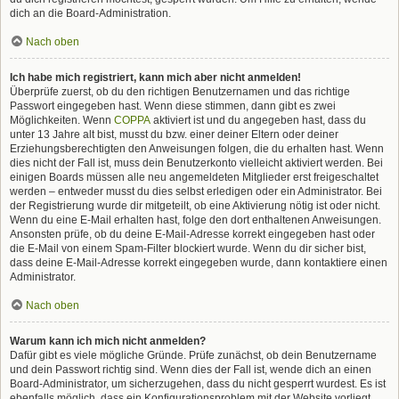
dich an die Board-Administration.
Nach oben
Ich habe mich registriert, kann mich aber nicht anmelden!
Überprüfe zuerst, ob du den richtigen Benutzernamen und das richtige
Passwort eingegeben hast. Wenn diese stimmen, dann gibt es zwei
Möglichkeiten. Wenn
COPPA
aktiviert ist und du angegeben hast, dass du
unter 13 Jahre alt bist, musst du bzw. einer deiner Eltern oder deiner
Erziehungsberechtigten den Anweisungen folgen, die du erhalten hast. Wenn
dies nicht der Fall ist, muss dein Benutzerkonto vielleicht aktiviert werden. Bei
einigen Boards müssen alle neu angemeldeten Mitglieder erst freigeschaltet
werden – entweder musst du dies selbst erledigen oder ein Administrator. Bei
der Registrierung wurde dir mitgeteilt, ob eine Aktivierung nötig ist oder nicht.
Wenn du eine E-Mail erhalten hast, folge den dort enthaltenen Anweisungen.
Ansonsten prüfe, ob du deine E-Mail-Adresse korrekt eingegeben hast oder
die E-Mail von einem Spam-Filter blockiert wurde. Wenn du dir sicher bist,
dass deine E-Mail-Adresse korrekt eingegeben wurde, dann kontaktiere einen
Administrator.
Nach oben
Warum kann ich mich nicht anmelden?
Dafür gibt es viele mögliche Gründe. Prüfe zunächst, ob dein Benutzername
und dein Passwort richtig sind. Wenn dies der Fall ist, wende dich an einen
Board-Administrator, um sicherzugehen, dass du nicht gesperrt wurdest. Es ist
ebenfalls möglich, dass ein Konfigurationsproblem mit der Website vorliegt,