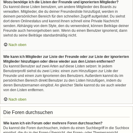
Wozu benötige ich die Listen der Freunde und ignorierten Mitglieder?
Du kannst diese Listen benutzen, um andere Mitglieder des Boards zu
verwalten. Mitglieder, die du deiner Freundesliste hinzufügst, werden in
deinem persönlichen Bereich für den schnellen Zugriff aufgelistet. Du siehst
dort deren Onlinestatus und kannst ihnen schnell eine Private Nachricht
senden. Abhängig von dem Style, den du verwendest, können Beiträge deiner
Freunde auch hervorgehoben sein. Wenn du einen Benutzer ignorierst, dann
siehst du seine Beiträge standardmäßig nicht.
Nach oben
Wie kann ich Mitglieder zur Liste der Freunde oder zur Liste der ignorierten
Mitglieder hinzufügen oder diese wieder aus den Listen entfernen?
Du kannst Benutzer auf zwei Arten auf diese Listen setzen: In jedem
Benutzerprofil siehst du zwei Links: einen zum Hinzufügen zur Liste der
Freunde und einen zum Ignorieren des Benutzers. Außerdem kannst du im
persönlichen Bereich direkt Benutzer zu den Listen hinzufügen, indem du
deren Benutzernamen eingibst. An gleicher Stelle kannst du sie auch wieder
von den Listen entfernen.
Nach oben
Die Foren durchsuchen
Wie kann ich ein Forum oder mehrere Foren durchsuchen?
Du kannst die Foren durchsuchen, indem du einen Suchbegriff in die Suchbox
eingibst, die du in der Foren-Übersicht, der Foren- oder Themenansicht