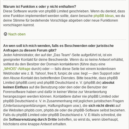
Warum ist Funktion x oder y nicht enthalten?
Diese Software wurde von phpBB Limited geschrieben. Wenn du denkst, dass
eine Funktion implementiert werden sollte, dann besuche
phpBB Ideas
, wo du
deine Stimme für bestehende Vorschläge abgeben oder neue Funktionen
vorschlagen kannst.
Nach oben
An wen soll ich mich wenden, falls es Beschwerden oder juristische
Anfragen zu diesem Forum gibt?
Jeder Administrator, der auf der „Das Team“-Seite aufgeführt ist, ist ein
geeigneter Kontakt für deine Beschwerde. Wenn du so keine Antwort erhältst,
solltest du den Besitzer der Domain kontaktieren (führe dazu eine
„WHOIS“-Abfrage
durch) oder — falls diese Seite bei einem kostenlosen
Webhoster wie z. B. Yahoo!, free.fr, funpic.de usw. liegt — den Support oder
den Abuse-Kontakt des betreffenden Dienstes. Bitte beachte, dass phpBB
Limited (phpBB.com) und phpBB Deutschland e. V. (phpBB.de)
absolut
keinen Einfluss
auf die Benutzung oder den oder die Benutzer der
Forensoftware haben und dafür in keiner Weise zur Verantwortung
herangezogen werden können. Kontaktiere daher nie phpBB Limited oder
phpBB Deutschland e. V. in Zusammenhang mit jeglichen juristischen Fragen
(Unterlassungserklärungen, Haftungsfragen usw.), die
sich nicht direkt
auf
die Websiten phpbb.com, phpbb.de oder die phpBB-Software selbst beziehen.
Falls du phpBB Limited oder phpBB Deutschland e. V. E-Mails schreibst, die
die
Softwarenutzung durch Dritte
betreffen, so wirst du, wenn überhaupt,
höchstens eine knappe Antwort erhalten.