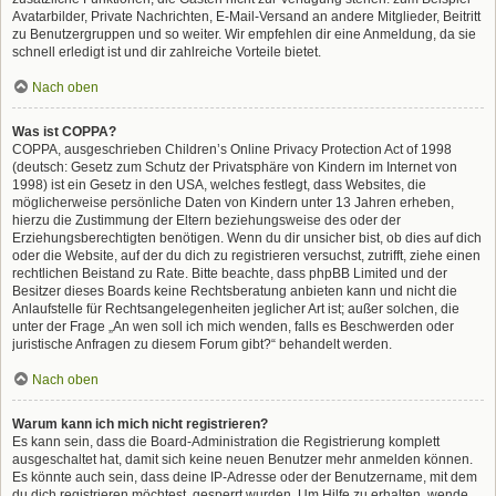
Avatarbilder, Private Nachrichten, E-Mail-Versand an andere Mitglieder, Beitritt
zu Benutzergruppen und so weiter. Wir empfehlen dir eine Anmeldung, da sie
schnell erledigt ist und dir zahlreiche Vorteile bietet.
Nach oben
Was ist COPPA?
COPPA, ausgeschrieben Children’s Online Privacy Protection Act of 1998
(deutsch: Gesetz zum Schutz der Privatsphäre von Kindern im Internet von
1998) ist ein Gesetz in den USA, welches festlegt, dass Websites, die
möglicherweise persönliche Daten von Kindern unter 13 Jahren erheben,
hierzu die Zustimmung der Eltern beziehungsweise des oder der
Erziehungsberechtigten benötigen. Wenn du dir unsicher bist, ob dies auf dich
oder die Website, auf der du dich zu registrieren versuchst, zutrifft, ziehe einen
rechtlichen Beistand zu Rate. Bitte beachte, dass phpBB Limited und der
Besitzer dieses Boards keine Rechtsberatung anbieten kann und nicht die
Anlaufstelle für Rechtsangelegenheiten jeglicher Art ist; außer solchen, die
unter der Frage „An wen soll ich mich wenden, falls es Beschwerden oder
juristische Anfragen zu diesem Forum gibt?“ behandelt werden.
Nach oben
Warum kann ich mich nicht registrieren?
Es kann sein, dass die Board-Administration die Registrierung komplett
ausgeschaltet hat, damit sich keine neuen Benutzer mehr anmelden können.
Es könnte auch sein, dass deine IP-Adresse oder der Benutzername, mit dem
du dich registrieren möchtest, gesperrt wurden. Um Hilfe zu erhalten, wende