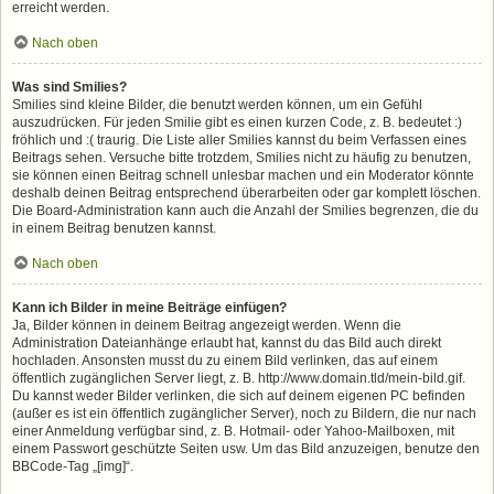
erreicht werden.
Nach oben
Was sind Smilies?
Smilies sind kleine Bilder, die benutzt werden können, um ein Gefühl
auszudrücken. Für jeden Smilie gibt es einen kurzen Code, z. B. bedeutet :)
fröhlich und :( traurig. Die Liste aller Smilies kannst du beim Verfassen eines
Beitrags sehen. Versuche bitte trotzdem, Smilies nicht zu häufig zu benutzen,
sie können einen Beitrag schnell unlesbar machen und ein Moderator könnte
deshalb deinen Beitrag entsprechend überarbeiten oder gar komplett löschen.
Die Board-Administration kann auch die Anzahl der Smilies begrenzen, die du
in einem Beitrag benutzen kannst.
Nach oben
Kann ich Bilder in meine Beiträge einfügen?
Ja, Bilder können in deinem Beitrag angezeigt werden. Wenn die
Administration Dateianhänge erlaubt hat, kannst du das Bild auch direkt
hochladen. Ansonsten musst du zu einem Bild verlinken, das auf einem
öffentlich zugänglichen Server liegt, z. B. http://www.domain.tld/mein-bild.gif.
Du kannst weder Bilder verlinken, die sich auf deinem eigenen PC befinden
(außer es ist ein öffentlich zugänglicher Server), noch zu Bildern, die nur nach
einer Anmeldung verfügbar sind, z. B. Hotmail- oder Yahoo-Mailboxen, mit
einem Passwort geschützte Seiten usw. Um das Bild anzuzeigen, benutze den
BBCode-Tag „[img]“.