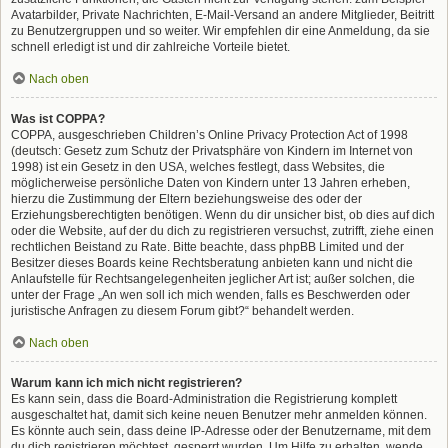
Avatarbilder, Private Nachrichten, E-Mail-Versand an andere Mitglieder, Beitritt
zu Benutzergruppen und so weiter. Wir empfehlen dir eine Anmeldung, da sie
schnell erledigt ist und dir zahlreiche Vorteile bietet.
Nach oben
Was ist COPPA?
COPPA, ausgeschrieben Children’s Online Privacy Protection Act of 1998
(deutsch: Gesetz zum Schutz der Privatsphäre von Kindern im Internet von
1998) ist ein Gesetz in den USA, welches festlegt, dass Websites, die
möglicherweise persönliche Daten von Kindern unter 13 Jahren erheben,
hierzu die Zustimmung der Eltern beziehungsweise des oder der
Erziehungsberechtigten benötigen. Wenn du dir unsicher bist, ob dies auf dich
oder die Website, auf der du dich zu registrieren versuchst, zutrifft, ziehe einen
rechtlichen Beistand zu Rate. Bitte beachte, dass phpBB Limited und der
Besitzer dieses Boards keine Rechtsberatung anbieten kann und nicht die
Anlaufstelle für Rechtsangelegenheiten jeglicher Art ist; außer solchen, die
unter der Frage „An wen soll ich mich wenden, falls es Beschwerden oder
juristische Anfragen zu diesem Forum gibt?“ behandelt werden.
Nach oben
Warum kann ich mich nicht registrieren?
Es kann sein, dass die Board-Administration die Registrierung komplett
ausgeschaltet hat, damit sich keine neuen Benutzer mehr anmelden können.
Es könnte auch sein, dass deine IP-Adresse oder der Benutzername, mit dem
du dich registrieren möchtest, gesperrt wurden. Um Hilfe zu erhalten, wende