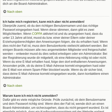
dich an die Board-Administration.
Nach oben
Ich habe mich registriert, kann mich aber nicht anmelden!
Überprüfe zuerst, ob du den richtigen Benutzernamen und das richtige
Passwort eingegeben hast. Wenn diese stimmen, dann gibt es zwei
Möglichkeiten. Wenn
COPPA
aktiviert ist und du angegeben hast, dass du
unter 13 Jahre alt bist, musst du bzw. einer deiner Eltern oder deiner
Erziehungsberechtigten den Anweisungen folgen, die du erhalten hast. Wenn
dies nicht der Fall ist, muss dein Benutzerkonto vielleicht aktiviert werden. Bei
einigen Boards müssen alle neu angemeldeten Mitglieder erst freigeschaltet
werden – entweder musst du dies selbst erledigen oder ein Administrator. Bei
der Registrierung wurde dir mitgeteilt, ob eine Aktivierung nötig ist oder nicht.
Wenn du eine E-Mail erhalten hast, folge den dort enthaltenen Anweisungen.
Ansonsten prüfe, ob du deine E-Mail-Adresse korrekt eingegeben hast oder
die E-Mail von einem Spam-Filter blockiert wurde. Wenn du dir sicher bist,
dass deine E-Mail-Adresse korrekt eingegeben wurde, dann kontaktiere einen
Administrator.
Nach oben
Warum kann ich mich nicht anmelden?
Dafür gibt es viele mögliche Gründe. Prüfe zunächst, ob dein Benutzername
und dein Passwort richtig sind. Wenn dies der Fall ist, wende dich an einen
Board-Administrator, um sicherzugehen, dass du nicht gesperrt wurdest. Es ist
ebenfalls möglich, dass ein Konfigurationsproblem mit der Website vorliegt,