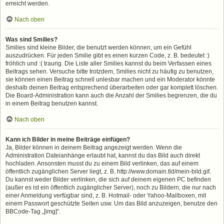
erreicht werden.
Nach oben
Was sind Smilies?
Smilies sind kleine Bilder, die benutzt werden können, um ein Gefühl
auszudrücken. Für jeden Smilie gibt es einen kurzen Code, z. B. bedeutet :)
fröhlich und :( traurig. Die Liste aller Smilies kannst du beim Verfassen eines
Beitrags sehen. Versuche bitte trotzdem, Smilies nicht zu häufig zu benutzen,
sie können einen Beitrag schnell unlesbar machen und ein Moderator könnte
deshalb deinen Beitrag entsprechend überarbeiten oder gar komplett löschen.
Die Board-Administration kann auch die Anzahl der Smilies begrenzen, die du
in einem Beitrag benutzen kannst.
Nach oben
Kann ich Bilder in meine Beiträge einfügen?
Ja, Bilder können in deinem Beitrag angezeigt werden. Wenn die
Administration Dateianhänge erlaubt hat, kannst du das Bild auch direkt
hochladen. Ansonsten musst du zu einem Bild verlinken, das auf einem
öffentlich zugänglichen Server liegt, z. B. http://www.domain.tld/mein-bild.gif.
Du kannst weder Bilder verlinken, die sich auf deinem eigenen PC befinden
(außer es ist ein öffentlich zugänglicher Server), noch zu Bildern, die nur nach
einer Anmeldung verfügbar sind, z. B. Hotmail- oder Yahoo-Mailboxen, mit
einem Passwort geschützte Seiten usw. Um das Bild anzuzeigen, benutze den
BBCode-Tag „[img]“.