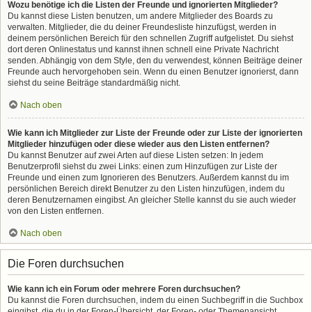
Wozu benötige ich die Listen der Freunde und ignorierten Mitglieder?
Du kannst diese Listen benutzen, um andere Mitglieder des Boards zu
verwalten. Mitglieder, die du deiner Freundesliste hinzufügst, werden in
deinem persönlichen Bereich für den schnellen Zugriff aufgelistet. Du siehst
dort deren Onlinestatus und kannst ihnen schnell eine Private Nachricht
senden. Abhängig von dem Style, den du verwendest, können Beiträge deiner
Freunde auch hervorgehoben sein. Wenn du einen Benutzer ignorierst, dann
siehst du seine Beiträge standardmäßig nicht.
Nach oben
Wie kann ich Mitglieder zur Liste der Freunde oder zur Liste der ignorierten
Mitglieder hinzufügen oder diese wieder aus den Listen entfernen?
Du kannst Benutzer auf zwei Arten auf diese Listen setzen: In jedem
Benutzerprofil siehst du zwei Links: einen zum Hinzufügen zur Liste der
Freunde und einen zum Ignorieren des Benutzers. Außerdem kannst du im
persönlichen Bereich direkt Benutzer zu den Listen hinzufügen, indem du
deren Benutzernamen eingibst. An gleicher Stelle kannst du sie auch wieder
von den Listen entfernen.
Nach oben
Die Foren durchsuchen
Wie kann ich ein Forum oder mehrere Foren durchsuchen?
Du kannst die Foren durchsuchen, indem du einen Suchbegriff in die Suchbox
eingibst, die du in der Foren-Übersicht, der Foren- oder Themenansicht