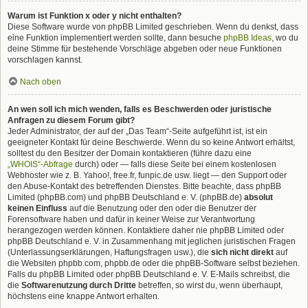
Warum ist Funktion x oder y nicht enthalten?
Diese Software wurde von phpBB Limited geschrieben. Wenn du denkst, dass
eine Funktion implementiert werden sollte, dann besuche
phpBB Ideas
, wo du
deine Stimme für bestehende Vorschläge abgeben oder neue Funktionen
vorschlagen kannst.
Nach oben
An wen soll ich mich wenden, falls es Beschwerden oder juristische
Anfragen zu diesem Forum gibt?
Jeder Administrator, der auf der „Das Team“-Seite aufgeführt ist, ist ein
geeigneter Kontakt für deine Beschwerde. Wenn du so keine Antwort erhältst,
solltest du den Besitzer der Domain kontaktieren (führe dazu eine
„WHOIS“-Abfrage
durch) oder — falls diese Seite bei einem kostenlosen
Webhoster wie z. B. Yahoo!, free.fr, funpic.de usw. liegt — den Support oder
den Abuse-Kontakt des betreffenden Dienstes. Bitte beachte, dass phpBB
Limited (phpBB.com) und phpBB Deutschland e. V. (phpBB.de)
absolut
keinen Einfluss
auf die Benutzung oder den oder die Benutzer der
Forensoftware haben und dafür in keiner Weise zur Verantwortung
herangezogen werden können. Kontaktiere daher nie phpBB Limited oder
phpBB Deutschland e. V. in Zusammenhang mit jeglichen juristischen Fragen
(Unterlassungserklärungen, Haftungsfragen usw.), die
sich nicht direkt
auf
die Websiten phpbb.com, phpbb.de oder die phpBB-Software selbst beziehen.
Falls du phpBB Limited oder phpBB Deutschland e. V. E-Mails schreibst, die
die
Softwarenutzung durch Dritte
betreffen, so wirst du, wenn überhaupt,
höchstens eine knappe Antwort erhalten.